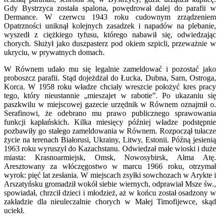
Gdy Bystrzyca została spalona, powędrował dalej do parafii w
Dermance. W czerwcu 1943 roku cudownym zrządzeniem
Opatrzności uniknął kolejnych zasadzek i napadów na plebanie,
wyszedł z ciężkiego tyfusu, którego nabawił się, odwiedzając
chorych. Służył jako duszpasterz pod okiem szpicli, przeważnie w
ukryciu, w prywatnych domach.
W Równem udało mu się legalnie zameldować i pozostać jako
proboszcz parafii. Stąd dojeżdżał do Łucka, Dubna, Sarn, Ostroga,
Korca. W 1958 roku władze chciały wreszcie położyć kres pracy
tego, który nieustannie „mieszajet w rabotie”. Po ukazaniu się
paszkwilu w miejscowej gazecie urzędnik w Równem oznajmił o.
Serafinowi, że odebrano mu prawo publicznego sprawowania
funkcji kapłańskich. Kilka miesięcy później władze podstępnie
pozbawiły go stałego zameldowania w Równem. Rozpoczął tułacze
życie na terenach Białorusi, Ukrainy, Litwy, Estonii. Późną jesienią
1963 roku wyruszył do Kazachstanu. Odwiedzał małe wioski i duże
miasta: Krasnoarmiejsk, Omsk, Nowosybirsk, Ałma Atę.
Aresztowany za włóczęgostwo w marcu 1966 roku, otrzymał
wyrok: pięć lat zesłania. W miejscach zsyłki sowchozach w Arykte i
Arszatyńsku gromadził wokół siebie wiernych, odprawiał Msze św.,
spowiadał, chrzcił dzieci i młodzież, aż w końcu został osadzony w
zakładzie dla nieuleczalnie chorych w Małej Timofijewce, skąd
uciekł.