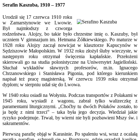
Serafin Kaszuba, 1910 – 1977
Urodził się 17 czerwca 1910 roku
w Zamarstynowie we Lwowie.
Był najmłodszy z czworga
rodzeństwa. Alojzy, bo takie było chrzestne imię o. Kaszuby, był
uczniem V gimnazjum im. Hetmana Żółkiewskiego. Po maturze w
1928 roku Alojzy zaczął nowicjat w klasztorze Kapucynów w
Sędziszowie Małopolskim. W 1932 roku złożył śluby wieczyste, w
następnym roku otrzymał święcenia kapłańskie. Przełożeni
skierowali go na studia polonistyczne na Uniwersytet Jagielloński.
Słuchał wykładów sławnych profesorów, m.in. Ignacego
Chrzanowskiego i Stanisława Pigonia, pod którego kierunkiem
napisał też pracę magisterską. W czerwcu 1939 roku otrzymał
dyplom; w sierpniu udał się do Lwowa.
W 1940 roku osiadł na Wołyniu. Podczas transportów z Polakami w
1945 roku, wysiadł z wagonu, zabrał tylko walizeczkę z
paramentami liturgicznymi. „Choćby tu dwóch Polaków zostało, to
ja będę z nimi trzeci” – taka była jego decyzja. Wiedział jakie
ryzyko podejmuje. Trwał, by wierni nie byli pozbawieni Mszy św. i
sakramentów.
Pierwszą parafię objął w Karasinie. Po spaleniu wsi, wraz z ocalałą
resztką parafian, schronił się w Bystrzycy, gdzie urządził kaplicę.