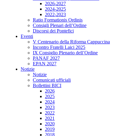
2026-2027
2024-2025
2022-2023
Ratio Formationis Ordinis
Consigli Plenari dell’Ordine
Discorsi dei Pontefici
Eventi
V Centenario della Riforma Cappuccina
Incontro Fratelli Laici 2025
IX Consiglio Plenario dell’Ordine
PANAF 2027
EPAN 2027
Notizie
Notizie
Comunicati ufficiali
Bollettini BICI
2026
2025
2024
2023
2022
2021
2020
2019
2018