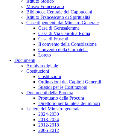
Istituto Storico
Museo Francescano
Biblioteca Centrale dei Cappuccini
Istituto Francescano di Spiritualità
Case dipendenti dal Ministro Generale
Casa di Gerusalemme
Casa di Via Cairoli a Roma
Casa di Frascati
Il convento della Consolazione
Convento della Garbatella
Loreto
Documenti
Archivio digitale
Costituzioni
Costituzioni
Ordinazioni dei Capitoli Generali
Sussidi per le Costituzioni
Documenti della Procura
Prontuario della Procura
Direttorio per la tutela dei minori
Lettere del Ministro generale
2024-2030
2018-2024
2012-2018
2006-2012