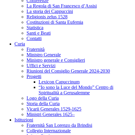
Conferenze
La Regola di San Francesco d’Assisi
La storia dei Cappuccini
Religionis zelus 1528
Costituzioni di Santa Eufemia
Statistica
Santi e Beati
Contatti
Curia
Fraternità
Ministro Generale
Ministro generale e Consiglieri
Uffici e Servizi
Riunioni del Consiglio Generale 2024-2030
Progetti
Lexicon Capuccinum
“Io sono la Luce del Mondo” Centro di
Spiritualità a Gerusalemme
Logo della Curia
Storia della Curia
Vicarii Generales 1529-1625
Ministri Generales 1625–
Istituzioni
Fraternità San Lorenzo da Brindisi
Collegio Internazionale