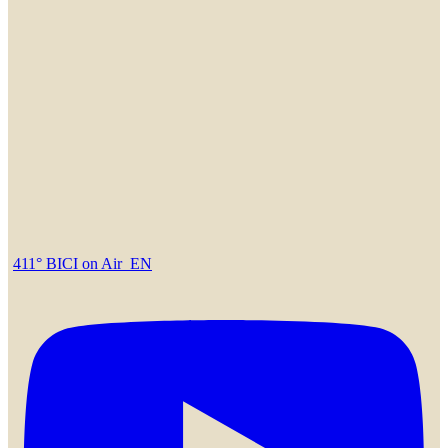
411° BICI on Air_EN