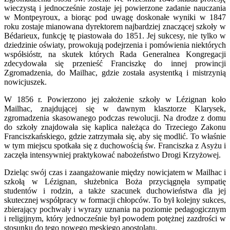
wieczystą i jednocześnie zostaje jej powierzone zadanie nauczania
w Montpeyroux, a biorąc pod uwagę doskonałe wyniki w 1847
roku zostaje mianowana dyrektorem najbardziej znaczącej szkoły w
Bédarieux, funkcję tę piastowała do 1851. Jej sukcesy, nie tylko w
dziedzinie oświaty, prowokują podejrzenia i pomówienia niektórych
współsióstr, na skutek których Rada Generalnea Kongregacji
zdecydowała się przenieść Franciszkę do innej prowincji
Zgromadzenia, do Mailhac, gdzie została asystentką i mistrzynią
nowicjuszek.
W 1856 r. Powierzono jej założenie szkoły w Lézignan koło
Mailhac, znajdującej się w dawnym klasztorze Klarysek,
zgromadzenia skasowanego podczas rewolucji. Na drodze z domu
do szkoły znajdowała się kaplica należąca do Trzeciego Zakonu
Franciszkańskiego, gdzie zatrzymała się, aby się modlić. To właśnie
w tym miejscu spotkała się z duchowością św. Franciszka z Asyżu i
zaczęła intensywniej praktykować nabożeństwo Drogi Krzyżowej.
Dzieląc swój czas i zaangażowanie między nowicjatem w Mailhac i
szkołą w Lézignan, służebnica Boża przyciągnęła sympatię
studentów i rodzin, a także szacunek duchowieństwa dla jej
skutecznej współpracy w formacji chłopców. To był kolejny sukces,
zbierający pochwały i wyrazy uznania na poziomie pedagogicznym
i religijnym, który jednocześnie był powodem potężnej zazdrości w
stosunku do tego nowego męskiego apostolatu.