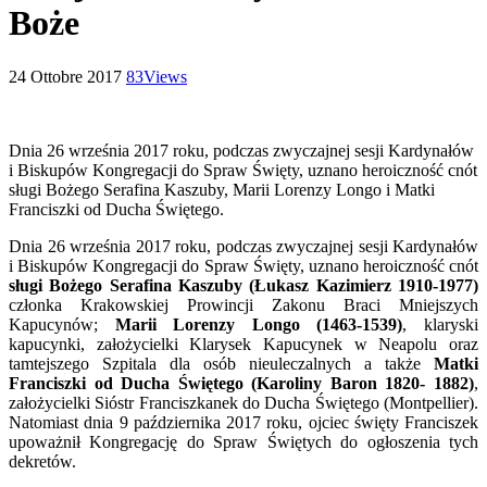
Boże
24 Ottobre 2017
83
Views
Dnia 26 września 2017 roku, podczas zwyczajnej sesji Kardynałów
i Biskupów Kongregacji do Spraw Święty, uznano heroiczność cnót
sługi Bożego Serafina Kaszuby, Marii Lorenzy Longo i Matki
Franciszki od Ducha Świętego.
Dnia 26 września 2017 roku, podczas zwyczajnej sesji Kardynałów
i Biskupów Kongregacji do Spraw Święty, uznano heroiczność cnót
sługi Bożego Serafina Kaszuby (Łukasz Kazimierz 1910-1977)
członka Krakowskiej Prowincji Zakonu Braci Mniejszych
Kapucynów;
Marii Lorenzy Longo (1463-1539)
, klaryski
kapucynki, założycielki Klarysek Kapucynek w Neapolu oraz
tamtejszego Szpitala dla osób nieuleczalnych a także
Matki
Franciszki od Ducha Świętego (Karoliny Baron 1820- 1882)
,
założycielki Sióstr Franciszkanek do Ducha Świętego (Montpellier).
Natomiast dnia 9 października 2017 roku, ojciec święty Franciszek
upoważnił Kongregację do Spraw Świętych do ogłoszenia tych
dekretów.