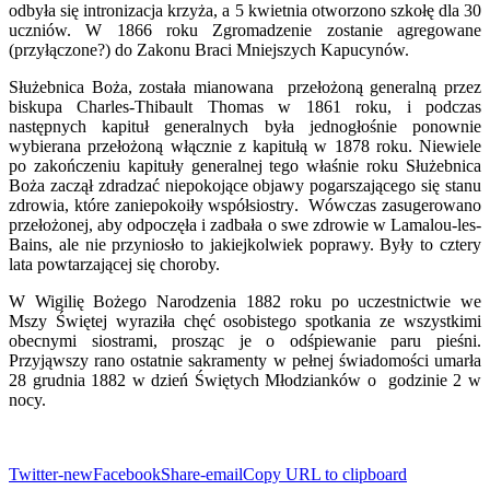
odbyła się intronizacja krzyża, a 5 kwietnia otworzono szkołę dla 30
uczniów. W 1866 roku Zgromadzenie zostanie agregowane
(przyłączone?) do Zakonu Braci Mniejszych Kapucynów.
Służebnica Boża, została mianowana przełożoną generalną przez
biskupa Charles-Thibault Thomas w 1861 roku, i podczas
następnych kapituł generalnych była jednogłośnie ponownie
wybierana przełożoną włącznie z kapitułą w 1878 roku. Niewiele
po zakończeniu kapituły generalnej tego właśnie roku Służebnica
Boża zaczął zdradzać niepokojące objawy pogarszającego się stanu
zdrowia, które zaniepokoiły współsiostry. Wówczas zasugerowano
przełożonej, aby odpoczęła i zadbała o swe zdrowie w Lamalou-les-
Bains, ale nie przyniosło to jakiejkolwiek poprawy. Były to cztery
lata powtarzającej się choroby.
W Wigilię Bożego Narodzenia 1882 roku po uczestnictwie we
Mszy Świętej wyraziła chęć osobistego spotkania ze wszystkimi
obecnymi siostrami, prosząc je o odśpiewanie paru pieśni.
Przyjąwszy rano ostatnie sakramenty w pełnej świadomości umarła
28 grudnia 1882 w dzień Świętych Młodzianków o godzinie 2 w
nocy.
Twitter-new
Facebook
Share-email
Copy URL to clipboard