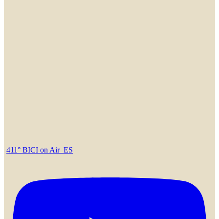
411° BICI on Air_ES