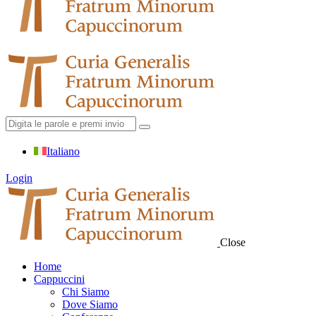
Italiano
Login
Close
Home
Cappuccini
Chi Siamo
Dove Siamo