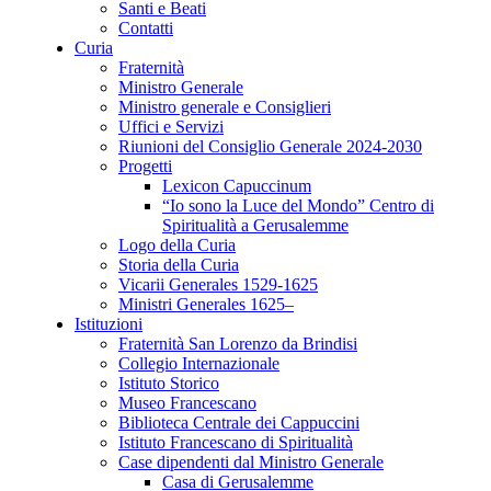
Santi e Beati
Contatti
Curia
Fraternità
Ministro Generale
Ministro generale e Consiglieri
Uffici e Servizi
Riunioni del Consiglio Generale 2024-2030
Progetti
Lexicon Capuccinum
“Io sono la Luce del Mondo” Centro di
Spiritualità a Gerusalemme
Logo della Curia
Storia della Curia
Vicarii Generales 1529-1625
Ministri Generales 1625–
Istituzioni
Fraternità San Lorenzo da Brindisi
Collegio Internazionale
Istituto Storico
Museo Francescano
Biblioteca Centrale dei Cappuccini
Istituto Francescano di Spiritualità
Case dipendenti dal Ministro Generale
Casa di Gerusalemme