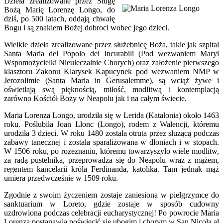
Dzieła zrealizowane przez Sługę
Bożą Marię Lorenzę Longo, do
dziś, po 500 latach, oddają chwałę
Bogu i są znakiem Bożej dobroci wobec jego dzieci.
Wielkie dzieła zrealizowane przez służebnicę Boża, takie jak szpital
Santa Maria del Popolo dei Incurabili (Pod wezwaniem Maryi
Wspomożycielki Nieuleczalnie Chorych) oraz założenie pierwszego
klasztoru Zakonu Klarysek Kapucynek pod wezwaniem NMP w
Jerozolimie (Santa Maria in Gerusalemme), są wciąż żywe i
oświetlają swą pięknością, miłość, modlitwą i kontemplacją
zarówno Kościół Boży w Neapolu jak i na całym świecie.
Maria Lorenza Longo, urodziła się w Lerida (Katalonia) około 1463
roku. Poślubiła Joan Llonc (Longo), rodem z Walencji, któremu
urodziła 3 dzieci. W roku 1480 została otruta przez służącą podczas
zabawy tanecznej i została sparaliżowana w dłoniach i w stopach.
W 1506 roku, po rozeznaniu, któremu towarzyszyło wiele modlitw,
za radą pustelnika, przeprowadza się do Neapolu wraz z mążem,
regentem kancelarii króla Ferdinanda, katolika. Tam jednak mąż
umiera przedwcześnie w 1509 roku.
Zgodnie z swoim życzeniem zostaje zaniesiona w pielgrzymce do
sanktuarium w Loreto, gdzie zostaje w sposób cudowny
uzdrowiona podczas celebracji eucharystycznej! Po powrocie Maria
Lorenza postanawia poświęcić się ubogim i chorym w San Nicola al