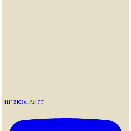
411° BICI on Air_PT