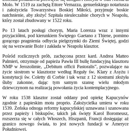
Molo. W 1519 za zachętą Ettore Vernazza, genueńskiego notariusza
i założyciela Towarzystwa Boskiej Miłości, przyjmuje boskie
natchnienie, aby złożyć Szpitala nieuleczalnie chorych w Neapolu,
który został zbudowany w 1522 roku.
Po 13 latach posługi chorym, Maria Lorenza wraz z innymi
przyjaciółmi, pod kierunkiem Świętego Gaetano z Thiene, pomimo
gorącego pragnienia odbycia pielgrzymki do Ziemi Świętej, godzi
się na wezwanie Boże i zakłada w Neapolu klasztor.
Pośród rozlicznych prób, zachęcona przez kard. Andrea Matteo
Palmieri, otrzymuje od papieża Pawła III bullę fundacyjną klasztoru
NMP w Jerozolimie, „Debitum officii Pastoralis”, pozwalające na
życie siostrom w klasztorze według Reguły św. Klary z Asyżu i
konstytucji św. Coletty di Corbie i tak wraz z 12 siostrami złożyła
śluby zakonne, dając tym samym szansę wielu młodym
dziewczynom na realizacją powołania życia kontemplacyjnego.
W roku 1538 klasztor został oddany pod opiekę Kapucynów
zgodnie z papieskim motu proprio. Założycielka umiera w roku
1539. Żeńska odnoga reformy kapucyńskiej uznawana i szanowana
przez papieży i biskupów, takich jak święty Karol Boromeusz,
rozszerza się w całych Włoszech, Hiszpanii, Francji dosięgając aż
granico nowego świata, to jest nowych fundacji w Ameryce
Południowej.