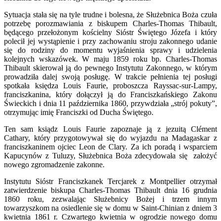
Sytuacja stała się na tyle trudne i bolesna, że Służebnica Boża czuła
potrzebę porozmawiania z biskupem Charles-Thomas Thibault,
będącego przełożonym kościelny Sióstr Świętego Józefa i który
polecił jej wystąpienie i przy zachowaniu stroju zakonnego udanie
się do rodziny do momentu wyjaśnienia sprawy i udzielenia
kolejnych wskazówek. W maju 1859 roku bp. Charles-Thomas
Thibault skierował ją do pewnego Instytutu Zakonnego, w którym
prowadziła dalej swoją posługę. W trakcie pełnienia tej posługi
spotkała księdza Louis Faurie, proboszcza Rayssac-sur-Lampy,
franciszkanina, który dołączył ją do Franciszkańskiego Zakonu
Świeckich i dnia 11 października 1860, przywdziała „strój pokuty”,
otrzymując imię Franciszki od Ducha Świętego.
Ten sam ksiądz Louis Faurie zapoznaje ją z jezuitą Clément
Cathary, który przygotowywał się do wyjazdu na Madagaskar z
franciszkaninem ojciec Leon de Clary. Za ich poradą i wsparciem
Kapucynów z Tuluzy, Służebnica Boża zdecydowała się założyć
nowego zgromadzenie zakonne.
Instytutu Sióstr Franciszkanek Tercjarek z Montpellier otrzymał
zatwierdzenie biskupa Charles-Thomas Thibault dnia 16 grudnia
1860 roku, zezwalając Służebnicy Bożej i trzem innym
towarzyszkom na osiedlenie się w domu w Saint-Chinian z dniem 3
kwietnia 1861 r. Czwartego kwietnia w ogrodzie nowego domu