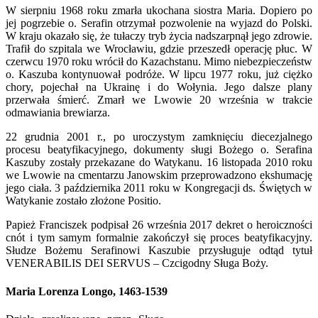
W sierpniu 1968 roku zmarła ukochana siostra Maria. Dopiero po
jej pogrzebie o. Serafin otrzymał pozwolenie na wyjazd do Polski.
W kraju okazało się, że tułaczy tryb życia nadszarpnął jego zdrowie.
Trafił do szpitala we Wrocławiu, gdzie przeszedł operację płuc. W
czerwcu 1970 roku wrócił do Kazachstanu. Mimo niebezpieczeństw
o. Kaszuba kontynuował podróże. W lipcu 1977 roku, już ciężko
chory, pojechał na Ukrainę i do Wołynia. Jego dalsze plany
przerwała śmierć. Zmarł we Lwowie 20 września w trakcie
odmawiania brewiarza.
22 grudnia 2001 r., po uroczystym zamknięciu diecezjalnego
procesu beatyfikacyjnego, dokumenty sługi Bożego o. Serafina
Kaszuby zostały przekazane do Watykanu. 16 listopada 2010 roku
we Lwowie na cmentarzu Janowskim przeprowadzono ekshumację
jego ciała. 3 października 2011 roku w Kongregacji ds. Świętych w
Watykanie zostało złożone Positio.
Papież Franciszek podpisał 26 września 2017 dekret o heroiczności
cnót i tym samym formalnie zakończył się proces beatyfikacyjny.
Słudze Bożemu Serafinowi Kaszubie przysługuje odtąd tytuł
VENERABILIS DEI SERVUS – Czcigodny Sługa Boży.
Maria Lorenza Longo, 1463-1539