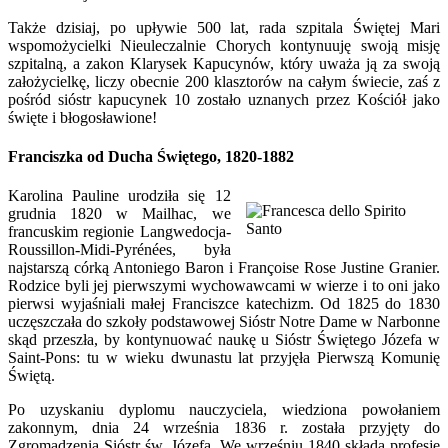
Także dzisiaj, po upływie 500 lat, rada szpitala Świętej Mari
wspomożycielki Nieuleczalnie Chorych kontynuuję swoją misję
szpitalną, a zakon Klarysek Kapucynów, który uważa ją za swoją
założycielkę, liczy obecnie 200 klasztorów na całym świecie, zaś z
pośród sióstr kapucynek 10 zostało uznanych przez Kościół jako
święte i błogosławione!
Franciszka od Ducha Świętego, 1820-1882
Karolina Pauline urodziła się 12
grudnia 1820 w Mailhac, we
francuskim regionie Langwedocja-
Roussillon-Midi-Pyrénées, była
najstarszą córką Antoniego Baron i Françoise Rose Justine Granier.
Rodzice byli jej pierwszymi wychowawcami w wierze i to oni jako
pierwsi wyjaśniali małej Franciszce katechizm. Od 1825 do 1830
uczęszczała do szkoły podstawowej Sióstr Notre Dame w Narbonne
skąd przeszła, by kontynuować naukę u Sióstr Świętego Józefa w
Saint-Pons: tu w wieku dwunastu lat przyjęła Pierwszą Komunię
Świętą.
Po uzyskaniu dyplomu nauczyciela, wiedziona powołaniem
zakonnym, dnia 24 września 1836 r. została przyjęty do
Zgromadzenia Sióstr św. Józefa. We wrześniu 1840 składa profesję