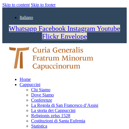
Skip to content
Skip to footer
Italiano
Whatsapp
Facebook
Instagram
Youtube
Flickr
Envelope
Home
Cappuccini
Chi Siamo
Dove Siamo
Conferenze
La Regola di San Francesco d’Assisi
La storia dei Cappuccini
Religionis zelus 1528
Costituzioni di Santa Eufemia
Statistica