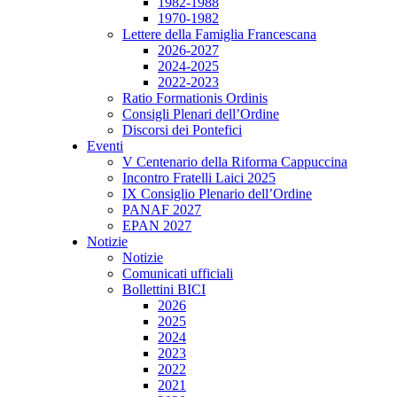
1982-1988
1970-1982
Lettere della Famiglia Francescana
2026-2027
2024-2025
2022-2023
Ratio Formationis Ordinis
Consigli Plenari dell’Ordine
Discorsi dei Pontefici
Eventi
V Centenario della Riforma Cappuccina
Incontro Fratelli Laici 2025
IX Consiglio Plenario dell’Ordine
PANAF 2027
EPAN 2027
Notizie
Notizie
Comunicati ufficiali
Bollettini BICI
2026
2025
2024
2023
2022
2021