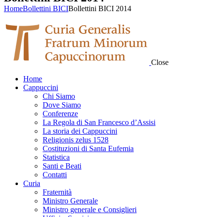
Home
Bollettini BICI
Bollettini BICI 2014
Close
Home
Cappuccini
Chi Siamo
Dove Siamo
Conferenze
La Regola di San Francesco d’Assisi
La storia dei Cappuccini
Religionis zelus 1528
Costituzioni di Santa Eufemia
Statistica
Santi e Beati
Contatti
Curia
Fraternità
Ministro Generale
Ministro generale e Consiglieri