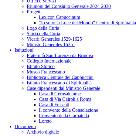
Uffici e Servizi
Riunioni del Consiglio Generale 2024-2030
Progetti
Lexicon Capuccinum
“Io sono la Luce del Mondo” Centro di Spirituali
Logo della Curia
Storia della Curia
Vicarii Generales 1529-1625
Ministri Generales 1625–
Istituzioni
Fraternità San Lorenzo da Brindisi
Collegio Internazionale
Istituto Storico
Museo Francescano
Biblioteca Centrale dei Cappuccini
Istituto Francescano di Spiritualità
Case dipendenti dal Ministro Generale
Casa di Gerusalemme
Casa di Via Cairoli a Roma
Casa di Frascati
Il convento della Consolazione
Convento della Garbatella
Loreto
Documenti
Archivio digitale