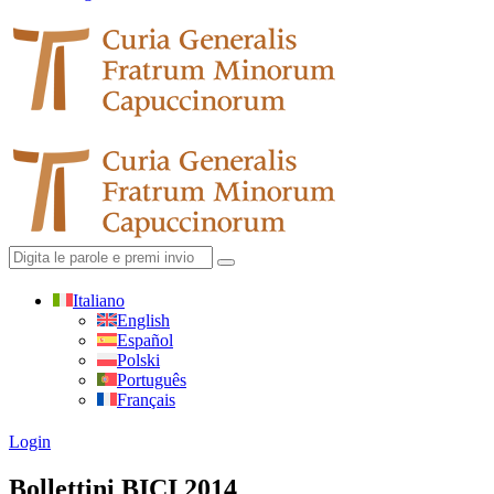
Italiano
English
Español
Polski
Português
Français
Login
Bollettini BICI 2014