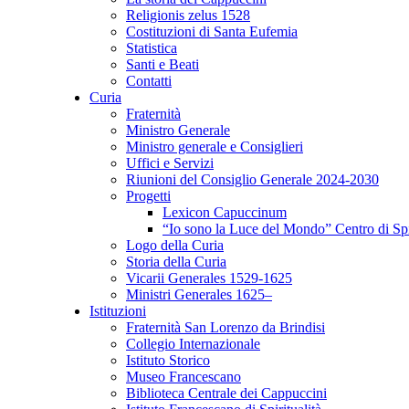
Religionis zelus 1528
Costituzioni di Santa Eufemia
Statistica
Santi e Beati
Contatti
Curia
Fraternità
Ministro Generale
Ministro generale e Consiglieri
Uffici e Servizi
Riunioni del Consiglio Generale 2024-2030
Progetti
Lexicon Capuccinum
“Io sono la Luce del Mondo” Centro di Sp
Logo della Curia
Storia della Curia
Vicarii Generales 1529-1625
Ministri Generales 1625–
Istituzioni
Fraternità San Lorenzo da Brindisi
Collegio Internazionale
Istituto Storico
Museo Francescano
Biblioteca Centrale dei Cappuccini