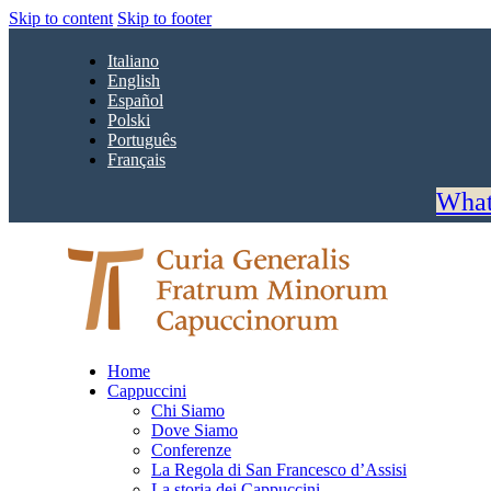
Skip to content
Skip to footer
Italiano
English
Español
Polski
Português
Français
What
Home
Cappuccini
Chi Siamo
Dove Siamo
Conferenze
La Regola di San Francesco d’Assisi
La storia dei Cappuccini