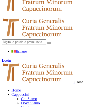
Italiano
Login
Close
Home
Cappuccini
Chi Siamo
Dove Siamo