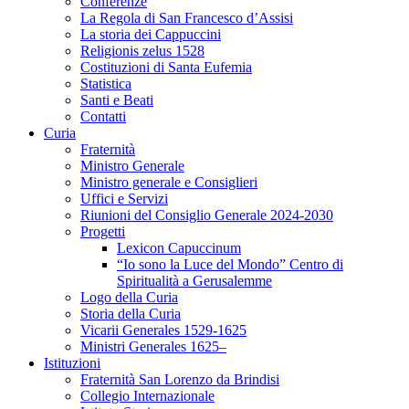
Conferenze
La Regola di San Francesco d’Assisi
La storia dei Cappuccini
Religionis zelus 1528
Costituzioni di Santa Eufemia
Statistica
Santi e Beati
Contatti
Curia
Fraternità
Ministro Generale
Ministro generale e Consiglieri
Uffici e Servizi
Riunioni del Consiglio Generale 2024-2030
Progetti
Lexicon Capuccinum
“Io sono la Luce del Mondo” Centro di
Spiritualità a Gerusalemme
Logo della Curia
Storia della Curia
Vicarii Generales 1529-1625
Ministri Generales 1625–
Istituzioni
Fraternità San Lorenzo da Brindisi
Collegio Internazionale