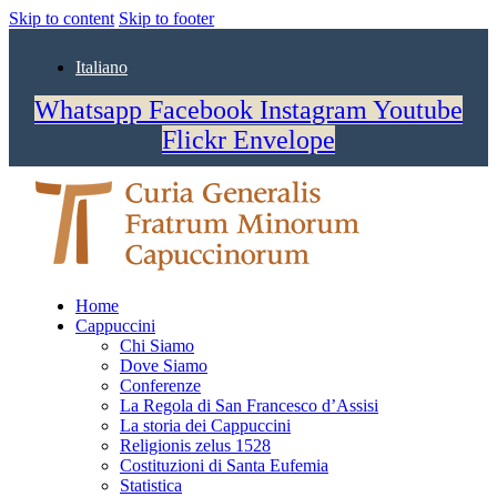
Skip to content
Skip to footer
Italiano
Whatsapp
Facebook
Instagram
Youtube
Flickr
Envelope
Home
Cappuccini
Chi Siamo
Dove Siamo
Conferenze
La Regola di San Francesco d’Assisi
La storia dei Cappuccini
Religionis zelus 1528
Costituzioni di Santa Eufemia
Statistica