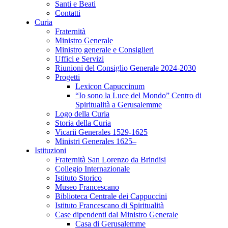
Santi e Beati
Contatti
Curia
Fraternità
Ministro Generale
Ministro generale e Consiglieri
Uffici e Servizi
Riunioni del Consiglio Generale 2024-2030
Progetti
Lexicon Capuccinum
“Io sono la Luce del Mondo” Centro di
Spiritualità a Gerusalemme
Logo della Curia
Storia della Curia
Vicarii Generales 1529-1625
Ministri Generales 1625–
Istituzioni
Fraternità San Lorenzo da Brindisi
Collegio Internazionale
Istituto Storico
Museo Francescano
Biblioteca Centrale dei Cappuccini
Istituto Francescano di Spiritualità
Case dipendenti dal Ministro Generale
Casa di Gerusalemme