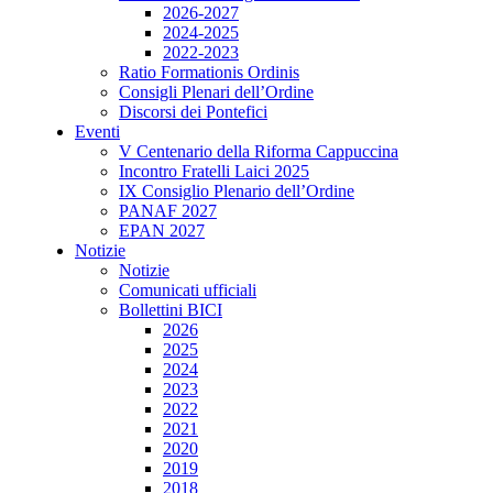
2026-2027
2024-2025
2022-2023
Ratio Formationis Ordinis
Consigli Plenari dell’Ordine
Discorsi dei Pontefici
Eventi
V Centenario della Riforma Cappuccina
Incontro Fratelli Laici 2025
IX Consiglio Plenario dell’Ordine
PANAF 2027
EPAN 2027
Notizie
Notizie
Comunicati ufficiali
Bollettini BICI
2026
2025
2024
2023
2022
2021
2020
2019
2018