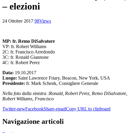
– elezioni
24 Ottobre 2017
98
Views
MP: fr. Remo DiSalvatore
VP: fr. Robert Williams
2C: fr. Francisco Arredondo
3C: fr. Ronald Giannone
4C: fr. Robert Perez
Data:
19.10.2017
Luogo:
Saint Lawrence Friary, Beacon, New York, USA
Presidente:
fr. Mark Schenk, Consigliere Generale
Nella foto dalla sinistra :Ronald, Robert Perez, Remo DiSalvatore,
Robert Williams, Francisco
Twitter-new
Facebook
Share-email
Copy URL to clipboard
Navigazione articoli