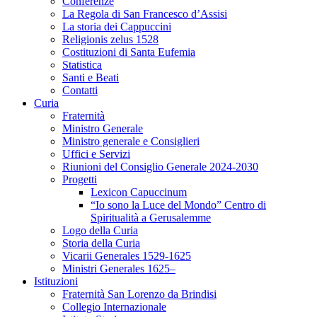
Conferenze
La Regola di San Francesco d’Assisi
La storia dei Cappuccini
Religionis zelus 1528
Costituzioni di Santa Eufemia
Statistica
Santi e Beati
Contatti
Curia
Fraternità
Ministro Generale
Ministro generale e Consiglieri
Uffici e Servizi
Riunioni del Consiglio Generale 2024-2030
Progetti
Lexicon Capuccinum
“Io sono la Luce del Mondo” Centro di
Spiritualità a Gerusalemme
Logo della Curia
Storia della Curia
Vicarii Generales 1529-1625
Ministri Generales 1625–
Istituzioni
Fraternità San Lorenzo da Brindisi
Collegio Internazionale