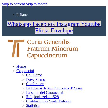
Skip to content
Skip to footer
Italiano
Whatsapp
Facebook
Instagram
Youtube
Flickr
Envelope
Home
Cappuccini
Chi Siamo
Dove Siamo
Conferenze
La Regola di San Francesco d’Assisi
La storia dei Cappuccini
Religionis zelus 1528
Costituzioni di Santa Eufemia
Statistica