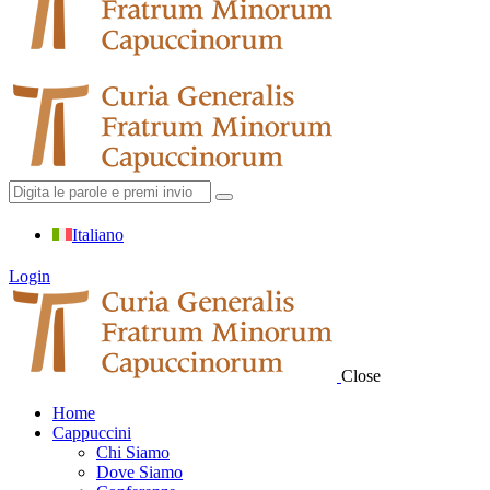
Italiano
Login
Close
Home
Cappuccini
Chi Siamo
Dove Siamo