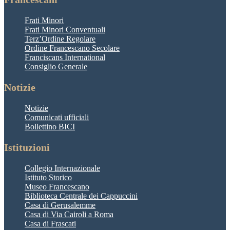
Frati Minori
Frati Minori Conventuali
Terz’Ordine Regolare
Ordine Francescano Secolare
Franciscans International
Consiglio Generale
Notizie
Notizie
Comunicati ufficiali
Bollettino BICI
Istituzioni
Collegio Internazionale
Istituto Storico
Museo Francescano
Biblioteca Centrale dei Cappuccini
Casa di Gerusalemme
Casa di Via Cairoli a Roma
Casa di Frascati