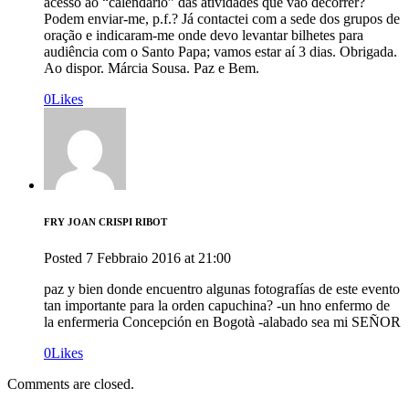
acesso ao “calendário” das atividades que vão decorrer?
Podem enviar-me, p.f.? Já contactei com a sede dos grupos de
oração e indicaram-me onde devo levantar bilhetes para
audiência com o Santo Papa; vamos estar aí 3 dias. Obrigada.
Ao dispor. Márcia Sousa. Paz e Bem.
0
Likes
FRY JOAN CRISPI RIBOT
Posted
7 Febbraio 2016
at
21:00
paz y bien donde encuentro algunas fotografías de este evento
tan importante para la orden capuchina? -un hno enfermo de
la enfermeria Concepción en Bogotà -alabado sea mi SEÑOR
0
Likes
Comments are closed.