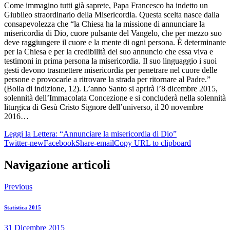
Come immagino tutti già saprete, Papa Francesco ha indetto un
Giubileo straordinario della Misericordia. Questa scelta nasce dalla
consapevolezza che “la Chiesa ha la missione di annunciare la
misericordia di Dio, cuore pulsante del Vangelo, che per mezzo suo
deve raggiungere il cuore e la mente di ogni persona. È determinante
per la Chiesa e per la credibilità del suo annuncio che essa viva e
testimoni in prima persona la misericordia. Il suo linguaggio i suoi
gesti devono trasmettere misericordia per penetrare nel cuore delle
persone e provocarle a ritrovare la strada per ritornare al Padre.”
(Bolla di indizione, 12). L’anno Santo si aprirà l’8 dicembre 2015,
solennità dell’Immacolata Concezione e si concluderà nella solennità
liturgica di Gesù Cristo Signore dell’universo, il 20 novembre
2016…
Leggi la Lettera: “Annunciare la misericordia di Dio”
Twitter-new
Facebook
Share-email
Copy URL to clipboard
Navigazione articoli
Previous
Statistica 2015
31 Dicembre 2015