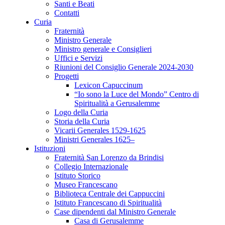
Santi e Beati
Contatti
Curia
Fraternità
Ministro Generale
Ministro generale e Consiglieri
Uffici e Servizi
Riunioni del Consiglio Generale 2024-2030
Progetti
Lexicon Capuccinum
“Io sono la Luce del Mondo” Centro di
Spiritualità a Gerusalemme
Logo della Curia
Storia della Curia
Vicarii Generales 1529-1625
Ministri Generales 1625–
Istituzioni
Fraternità San Lorenzo da Brindisi
Collegio Internazionale
Istituto Storico
Museo Francescano
Biblioteca Centrale dei Cappuccini
Istituto Francescano di Spiritualità
Case dipendenti dal Ministro Generale
Casa di Gerusalemme