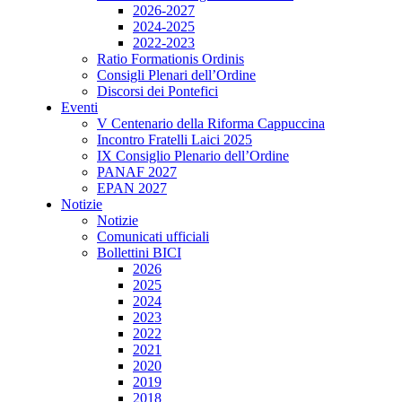
2026-2027
2024-2025
2022-2023
Ratio Formationis Ordinis
Consigli Plenari dell’Ordine
Discorsi dei Pontefici
Eventi
V Centenario della Riforma Cappuccina
Incontro Fratelli Laici 2025
IX Consiglio Plenario dell’Ordine
PANAF 2027
EPAN 2027
Notizie
Notizie
Comunicati ufficiali
Bollettini BICI
2026
2025
2024
2023
2022
2021
2020
2019
2018