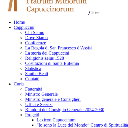
Close
Home
Cappuccini
Chi Siamo
Dove Siamo
Conferenze
La Regola di San Francesco d’Assisi
La storia dei Cappuccini
Religionis zelus 1528
Costituzioni di Santa Eufemia
Statistica
Santi e Beati
Contatti
Curia
Fraternità
Ministro Generale
Ministro generale e Consiglieri
Uffici e Servizi
Riunioni del Consiglio Generale 2024-2030
Progetti
Lexicon Capuccinum
“Io sono la Luce del Mondo” Centro di Spirituali