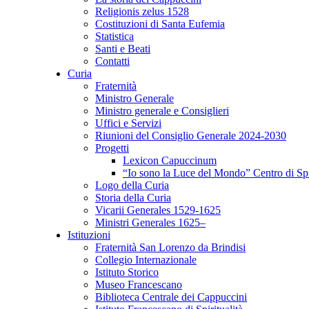
Religionis zelus 1528
Costituzioni di Santa Eufemia
Statistica
Santi e Beati
Contatti
Curia
Fraternità
Ministro Generale
Ministro generale e Consiglieri
Uffici e Servizi
Riunioni del Consiglio Generale 2024-2030
Progetti
Lexicon Capuccinum
“Io sono la Luce del Mondo” Centro di Sp
Logo della Curia
Storia della Curia
Vicarii Generales 1529-1625
Ministri Generales 1625–
Istituzioni
Fraternità San Lorenzo da Brindisi
Collegio Internazionale
Istituto Storico
Museo Francescano
Biblioteca Centrale dei Cappuccini