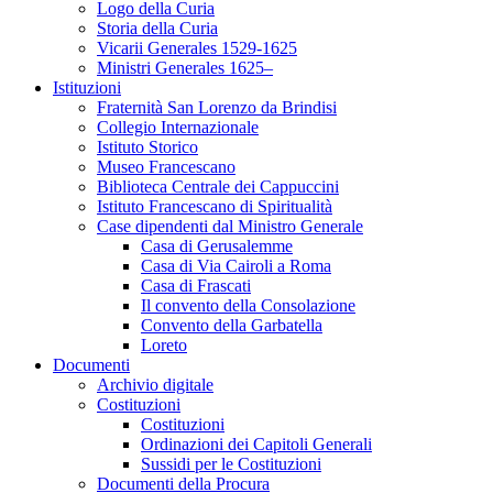
Logo della Curia
Storia della Curia
Vicarii Generales 1529-1625
Ministri Generales 1625–
Istituzioni
Fraternità San Lorenzo da Brindisi
Collegio Internazionale
Istituto Storico
Museo Francescano
Biblioteca Centrale dei Cappuccini
Istituto Francescano di Spiritualità
Case dipendenti dal Ministro Generale
Casa di Gerusalemme
Casa di Via Cairoli a Roma
Casa di Frascati
Il convento della Consolazione
Convento della Garbatella
Loreto
Documenti
Archivio digitale
Costituzioni
Costituzioni
Ordinazioni dei Capitoli Generali
Sussidi per le Costituzioni
Documenti della Procura