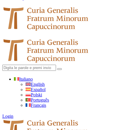
Italiano
English
Español
Polski
Português
Français
Login