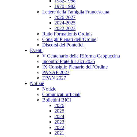
1982-1988
1970-1982
Lettere della Famiglia Francescana
2026-2027
2024-2025
2022-2023
Ratio Formationis Ordinis
Consigli Plenari dell’Ordine
Discorsi dei Pontefici
Eventi
V Centenario della Riforma Cappuccina
Incontro Fratelli Laici 2025
IX Consiglio Plenario dell’Ordine
PANAF 2027
EPAN 2027
Notizie
Notizie
Comunicati ufficiali
Bollettini BICI
2026
2025
2024
2023
2022
2021