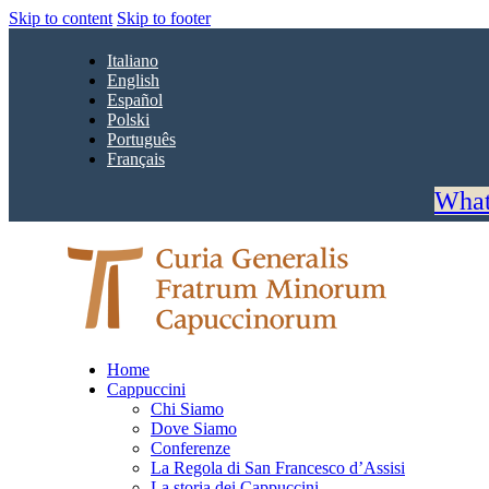
Skip to content
Skip to footer
Italiano
English
Español
Polski
Português
Français
What
Home
Cappuccini
Chi Siamo
Dove Siamo
Conferenze
La Regola di San Francesco d’Assisi
La storia dei Cappuccini