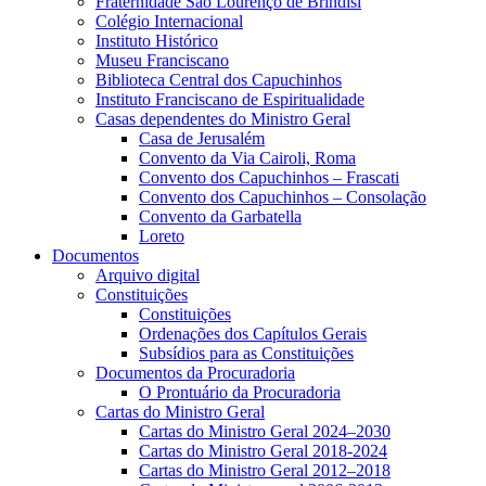
Fraternidade São Lourenço de Brindisi
Colégio Internacional
Instituto Histórico
Museu Franciscano
Biblioteca Central dos Capuchinhos
Instituto Franciscano de Espiritualidade
Casas dependentes do Ministro Geral
Casa de Jerusalém
Convento da Via Cairoli, Roma
Convento dos Capuchinhos – Frascati
Convento dos Capuchinhos – Consolação
Convento da Garbatella
Loreto
Documentos
Arquivo digital
Constituições
Constituições
Ordenações dos Capítulos Gerais
Subsídios para as Constituições
Documentos da Procuradoria
O Prontuário da Procuradoria
Cartas do Ministro Geral
Cartas do Ministro Geral 2024–2030
Cartas do Ministro Geral 2018-2024
Cartas do Ministro Geral 2012–2018