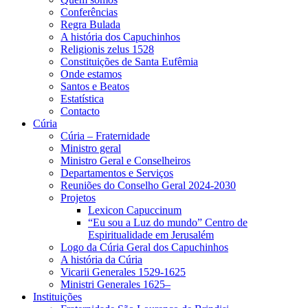
Conferências
Regra Bulada
A história dos Capuchinhos
Religionis zelus 1528
Constituições de Santa Eufêmia
Onde estamos
Santos e Beatos
Estatística
Contacto
Cúria
Cúria – Fraternidade
Ministro geral
Ministro Geral e Conselheiros
Departamentos e Serviços
Reuniões do Conselho Geral 2024-2030
Projetos
Lexicon Capuccinum
“Eu sou a Luz do mundo” Centro de
Espiritualidade em Jerusalém
Logo da Cúria Geral dos Capuchinhos
A história da Cúria
Vicarii Generales 1529-1625
Ministri Generales 1625–
Instituições