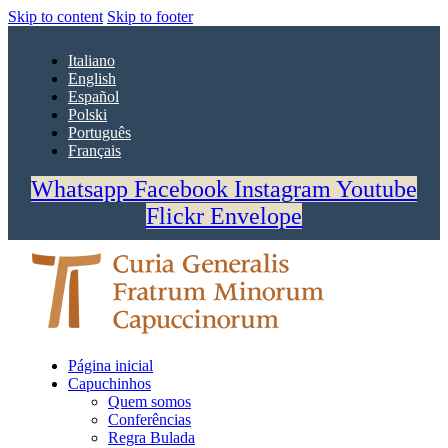
Skip to content
Skip to footer
Italiano
English
Español
Polski
Português
Français
Whatsapp
Facebook
Instagram
Youtube
Flickr
Envelope
Página inicial
Capuchinhos
Quem somos
Conferências
Regra Bulada