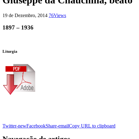
Giuseppe da Chauchina, beato
19 de Dezembro, 2014
76
Views
1897 – 1936
Liturgia
Twitter-new
Facebook
Share-email
Copy URL to clipboard
Navegação de artigos