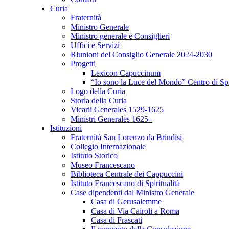
Curia
Fraternità
Ministro Generale
Ministro generale e Consiglieri
Uffici e Servizi
Riunioni del Consiglio Generale 2024-2030
Progetti
Lexicon Capuccinum
“Io sono la Luce del Mondo” Centro di Sp
Logo della Curia
Storia della Curia
Vicarii Generales 1529-1625
Ministri Generales 1625–
Istituzioni
Fraternità San Lorenzo da Brindisi
Collegio Internazionale
Istituto Storico
Museo Francescano
Biblioteca Centrale dei Cappuccini
Istituto Francescano di Spiritualità
Case dipendenti dal Ministro Generale
Casa di Gerusalemme
Casa di Via Cairoli a Roma
Casa di Frascati