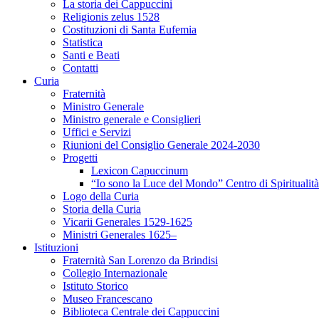
La storia dei Cappuccini
Religionis zelus 1528
Costituzioni di Santa Eufemia
Statistica
Santi e Beati
Contatti
Curia
Fraternità
Ministro Generale
Ministro generale e Consiglieri
Uffici e Servizi
Riunioni del Consiglio Generale 2024-2030
Progetti
Lexicon Capuccinum
“Io sono la Luce del Mondo” Centro di Spirituali
Logo della Curia
Storia della Curia
Vicarii Generales 1529-1625
Ministri Generales 1625–
Istituzioni
Fraternità San Lorenzo da Brindisi
Collegio Internazionale
Istituto Storico
Museo Francescano
Biblioteca Centrale dei Cappuccini