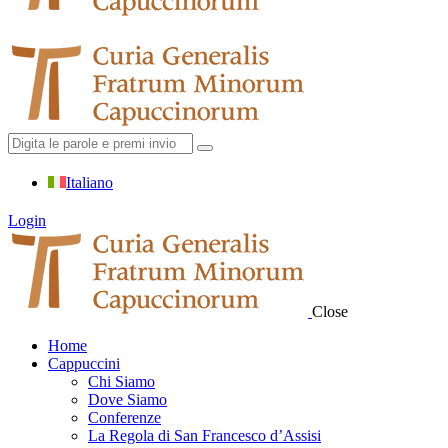
Italiano
Login
Close
Home
Cappuccini
Chi Siamo
Dove Siamo
Conferenze
La Regola di San Francesco d’Assisi