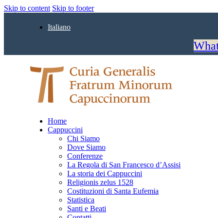
Skip to content
Skip to footer
Italiano
What
Home
Cappuccini
Chi Siamo
Dove Siamo
Conferenze
La Regola di San Francesco d’Assisi
La storia dei Cappuccini
Religionis zelus 1528
Costituzioni di Santa Eufemia
Statistica
Santi e Beati
Contatti