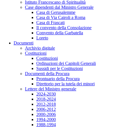
Istituto Francescano di Spiritualità
Case dipendenti dal Ministro Generale
Casa di Gerusalemme
Casa di Via Cairoli a Roma
Casa di Frascati
Il convento della Consolazione
Convento della Garbatella
Loreto
Documenti
Archivio digitale
Costituzioni
Costituzioni
Ordinazioni dei Capitoli Generali
Sussidi per le Costituzioni
Documenti della Procura
Prontuario della Procura
Direttorio per la tutela dei minori
Lettere del Ministro generale
2024-2030
2018-2024
2012-2018
2006-2012
2000-2006
1994-2000
1988-1994