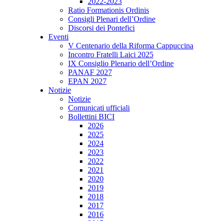
2022-2023
Ratio Formationis Ordinis
Consigli Plenari dell’Ordine
Discorsi dei Pontefici
Eventi
V Centenario della Riforma Cappuccina
Incontro Fratelli Laici 2025
IX Consiglio Plenario dell’Ordine
PANAF 2027
EPAN 2027
Notizie
Notizie
Comunicati ufficiali
Bollettini BICI
2026
2025
2024
2023
2022
2021
2020
2019
2018
2017
2016