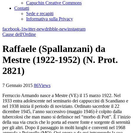
Capuchin Creative Commons
Contatti
Sede e recapiti
Informativa sulla Privacy
facebook-1
twitter-new
dribble-new
instagram
Cause dell'Ordine
Raffaele (Spallanzani) da
Mestre (1922-1952) (N. Prot.
2821)
7 Gennaio 2015
86
Views
Ferruccio Armando nasce a Mestre (VE) il 15 marzo 1922. Nel
1933 entra adolescente nel seminario dei cappuccini di Scandiano e
nel 1938 inizia il periodo di noviziato. Ordinato sacerdote il 22
dicembre 1945, l’anno successivo (maggio 1946) è colpito dalla
tubercolosi che man mano si definisce nel “morbo di Pott”. È l’inizio
della sua via crucis che lo porta ad essere fonte e sorgente di serenità
per gli altri. Dopo il passaggio in molti luoghi e conventi nel 1968
approda a Puianello (MO). Qui opera e da qui intraprende la sua