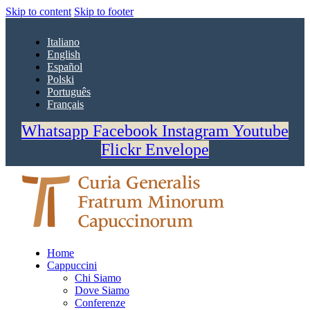
Skip to content
Skip to footer
Italiano
English
Español
Polski
Português
Français
Whatsapp
Facebook
Instagram
Youtube
Flickr
Envelope
Home
Cappuccini
Chi Siamo
Dove Siamo
Conferenze