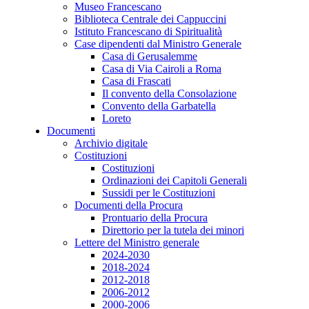
Museo Francescano
Biblioteca Centrale dei Cappuccini
Istituto Francescano di Spiritualità
Case dipendenti dal Ministro Generale
Casa di Gerusalemme
Casa di Via Cairoli a Roma
Casa di Frascati
Il convento della Consolazione
Convento della Garbatella
Loreto
Documenti
Archivio digitale
Costituzioni
Costituzioni
Ordinazioni dei Capitoli Generali
Sussidi per le Costituzioni
Documenti della Procura
Prontuario della Procura
Direttorio per la tutela dei minori
Lettere del Ministro generale
2024-2030
2018-2024
2012-2018
2006-2012
2000-2006