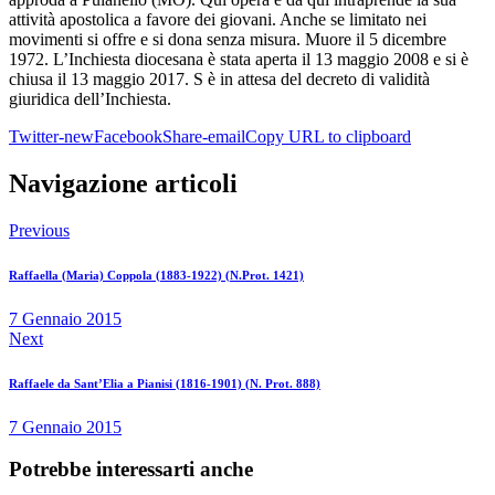
attività apostolica a favore dei giovani. Anche se limitato nei
movimenti si offre e si dona senza misura. Muore il 5 dicembre
1972. L’Inchiesta diocesana è stata aperta il 13 maggio 2008 e si è
chiusa il 13 maggio 2017. S è in attesa del decreto di validità
giuridica dell’Inchiesta.
Twitter-new
Facebook
Share-email
Copy URL to clipboard
Navigazione articoli
Previous
Raffaella (Maria) Coppola (1883-1922) (N.Prot. 1421)
7 Gennaio 2015
Next
Raffaele da Sant’Elia a Pianisi (1816-1901) (N. Prot. 888)
7 Gennaio 2015
Potrebbe interessarti anche