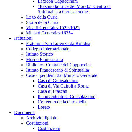
Lexicon Capuccinum
“Io sono la Luce del Mondo” Centro di
Spiritualità a Gerusalemme
Logo della Curia
Storia della Curia
Vicarii Generales 1529-1625
Ministri Generales 1625–
Istituzioni
Fraternità San Lorenzo da Brindisi
Collegio Internazionale
Istituto Storico
Museo Francescano
Biblioteca Centrale dei Cappuccini
Istituto Francescano di Spiritualità
Case dipendenti dal Ministro Generale
Casa di Gerusalemme
Casa di Via Cairoli a Roma
Casa di Frascati
Il convento della Consolazione
Convento della Garbatella
Loreto
Documenti
Archivio digitale
Costituzioni
Costituzioni