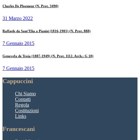
Charles De Ploemeur (N. Prot. 3490)
31 Marzo 2022
Raffaele da Sant’Elia a Pianisi (1816-1901) (N. Prot. 888)
7 Gennaio 2015
Genovefa de Troia (1887-1949) (N. Prot. 1112. Arch.: G 18)
7 Gennaio 2015
Cappuccini
Chi Siamo
Contatti
Regola
Costituzioni
Links
Francescani