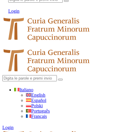
Login
Italiano
English
Español
Polski
Português
Français
Login