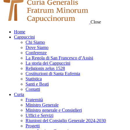
Close
Home
Cappuccini
Chi Siamo
Dove Siamo
Conferenze
La Regola di San Francesco d’Assisi
La storia dei Cappuccini
Religionis zelus 1528
Costituzioni di Santa Eufemia
Statistica
Santi e Beati
Contatti
Curia
Fraternità
Ministro Generale
Ministro generale e Consiglieri
Uffici e Servizi
Riunioni del Consiglio Generale 2024-2030
Progetti