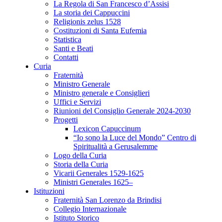
La Regola di San Francesco d’Assisi
La storia dei Cappuccini
Religionis zelus 1528
Costituzioni di Santa Eufemia
Statistica
Santi e Beati
Contatti
Curia
Fraternità
Ministro Generale
Ministro generale e Consiglieri
Uffici e Servizi
Riunioni del Consiglio Generale 2024-2030
Progetti
Lexicon Capuccinum
“Io sono la Luce del Mondo” Centro di
Spiritualità a Gerusalemme
Logo della Curia
Storia della Curia
Vicarii Generales 1529-1625
Ministri Generales 1625–
Istituzioni
Fraternità San Lorenzo da Brindisi
Collegio Internazionale
Istituto Storico