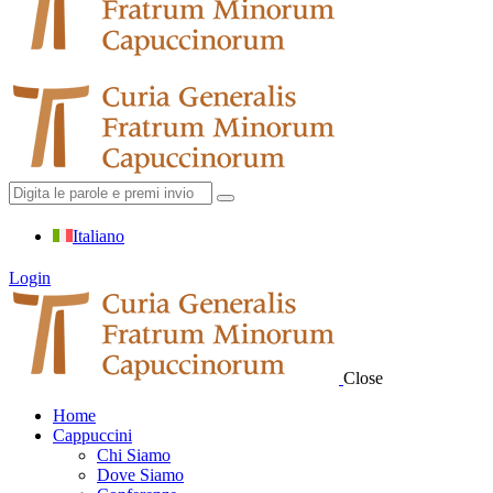
Italiano
Login
Close
Home
Cappuccini
Chi Siamo
Dove Siamo