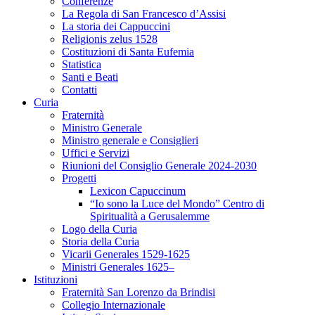
Conferenze
La Regola di San Francesco d’Assisi
La storia dei Cappuccini
Religionis zelus 1528
Costituzioni di Santa Eufemia
Statistica
Santi e Beati
Contatti
Curia
Fraternità
Ministro Generale
Ministro generale e Consiglieri
Uffici e Servizi
Riunioni del Consiglio Generale 2024-2030
Progetti
Lexicon Capuccinum
“Io sono la Luce del Mondo” Centro di
Spiritualità a Gerusalemme
Logo della Curia
Storia della Curia
Vicarii Generales 1529-1625
Ministri Generales 1625–
Istituzioni
Fraternità San Lorenzo da Brindisi
Collegio Internazionale