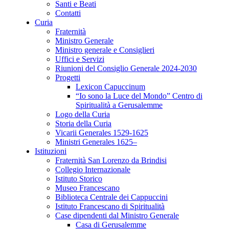
Santi e Beati
Contatti
Curia
Fraternità
Ministro Generale
Ministro generale e Consiglieri
Uffici e Servizi
Riunioni del Consiglio Generale 2024-2030
Progetti
Lexicon Capuccinum
“Io sono la Luce del Mondo” Centro di
Spiritualità a Gerusalemme
Logo della Curia
Storia della Curia
Vicarii Generales 1529-1625
Ministri Generales 1625–
Istituzioni
Fraternità San Lorenzo da Brindisi
Collegio Internazionale
Istituto Storico
Museo Francescano
Biblioteca Centrale dei Cappuccini
Istituto Francescano di Spiritualità
Case dipendenti dal Ministro Generale
Casa di Gerusalemme