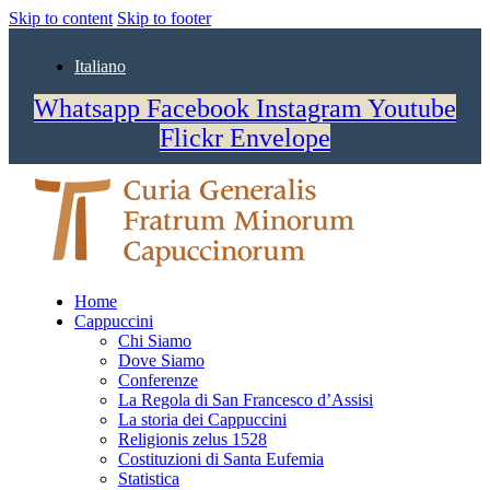
Skip to content
Skip to footer
Italiano
Whatsapp
Facebook
Instagram
Youtube
Flickr
Envelope
Home
Cappuccini
Chi Siamo
Dove Siamo
Conferenze
La Regola di San Francesco d’Assisi
La storia dei Cappuccini
Religionis zelus 1528
Costituzioni di Santa Eufemia
Statistica