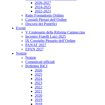
2026-2027
2024-2025
2022-2023
Ratio Formationis Ordinis
Consigli Plenari dell’Ordine
Discorsi dei Pontefici
Eventi
V Centenario della Riforma Cappuccina
Incontro Fratelli Laici 2025
IX Consiglio Plenario dell’Ordine
PANAF 2027
EPAN 2027
Notizie
Notizie
Comunicati ufficiali
Bollettini BICI
2026
2025
2024
2023
2022
2021
2020
2019
2018