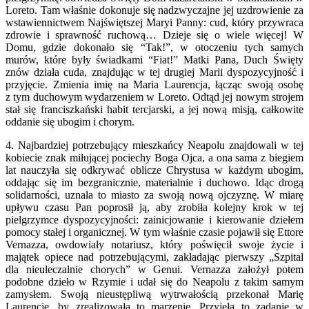
Loreto. Tam właśnie dokonuje się nadzwyczajne jej uzdrowienie za
wstawiennictwem Najświętszej Maryi Panny: cud, który przywraca
zdrowie i sprawność ruchową… Dzieje się o wiele więcej! W
Domu, gdzie dokonało się “Tak!”, w otoczeniu tych samych
murów, które były świadkami “Fiat!” Matki Pana, Duch Święty
znów działa cuda, znajdując w tej drugiej Marii dyspozycyjność i
przyjęcie. Zmienia imię na Maria Laurencja, łącząc swoją osobę
z tym duchowym wydarzeniem w Loreto. Odtąd jej nowym strojem
stał się franciszkański habit tercjarski, a jej nową misją, całkowite
oddanie się ubogim i chorym.
4. Najbardziej potrzebujący mieszkańcy Neapolu znajdowali w tej
kobiecie znak miłującej pociechy Boga Ojca, a ona sama z biegiem
lat nauczyła się odkrywać oblicze Chrystusa w każdym ubogim,
oddając się im bezgranicznie, materialnie i duchowo. Idąc drogą
solidarności, uznała to miasto za swoją nową ojczyznę. W miarę
upływu czasu Pan poprosił ją, aby zrobiła kolejny krok w tej
pielgrzymce dyspozycyjności: zainicjowanie i kierowanie dziełem
pomocy stałej i organicznej. W tym właśnie czasie pojawił się Ettore
Vernazza, owdowiały notariusz, który poświęcił swoje życie i
majątek opiece nad potrzebującymi, zakładając pierwszy „Szpital
dla nieuleczalnie chorych” w Genui. Vernazza założył potem
podobne dzieło w Rzymie i udał się do Neapolu z takim samym
zamysłem. Swoją nieustępliwą wytrwałością przekonał Marię
Laurencję, by zrealizowała to marzenie. Przyjęła to zadanie w