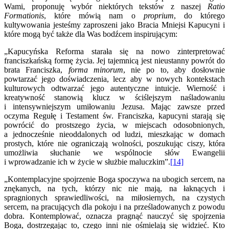
Wami, proponuję wybór niektórych tekstów z naszej
Ratio
Formationis
, które mówią nam o
proprium
, do którego
kultywowania jesteśmy zaproszeni jako Bracia Mniejsi Kapucyni i
które mogą być także dla Was bodźcem inspirującym:
„Kapucyńska Reforma starała się na nowo zinterpretować
franciszkańską formę życia. Jej tajemnicą jest nieustanny powrót do
brata Franciszka,
forma minorum
, nie po to, aby dosłownie
powtarzać jego doświadczenia, lecz aby w nowych kontekstach
kulturowych odtwarzać jego autentyczne intuicje. Wierność i
kreatywność stanowią klucz w ściślejszym naśladowaniu
i intensywniejszym umiłowaniu Jezusa. Mając zawsze przed
oczyma Regułę i Testament św. Franciszka, kapucyni starają się
powrócić do prostszego życia, w miejscach odosobnionych,
a jednocześnie nieoddalonych od ludzi, mieszkając w domach
prostych, które nie ograniczają wolności, poszukując ciszy, która
umożliwia słuchanie we wspólnocie słów Ewangelii
i wprowadzanie ich w życie w służbie maluczkim”.
[14]
„Kontemplacyjne spojrzenie Boga spoczywa na ubogich sercem, na
znękanych, na tych, którzy nic nie mają, na łaknących i
spragnionych sprawiedliwości, na miłosiernych, na czystych
sercem, na pracujących dla pokoju i na prześladowanych z powodu
dobra. Kontemplować, oznacza pragnąć nauczyć się spojrzenia
Boga, dostrzegając to, czego inni nie ośmielają się widzieć. Kto