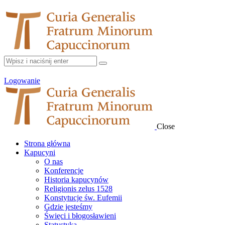
Logowanie
Close
Strona główna
Kapucyni
O nas
Konferencje
Historia kapucynów
Religionis zelus 1528
Konstytucje św. Eufemii
Gdzie jesteśmy
Święci i błogosławieni
Statystyka