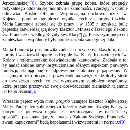
Jerozolimskiej”
[6]
. Szybko zebrała grupę kobiet, które pragnęły
radykalnego oddania się modlitwie i samotności, i zaczęły wspólnie
odmawiać Boskie Oficjum. Wspomagana duchowo przez św.
Kajetana, pomimo ograniczeń wynikających z choroby i wieku,
Maria Laurencja zabrała się do pracy i w 1535 r. uzyskała bullę
papieską zatwierdzającą nowy klasztor „Mniszek Trzeciego Zakonu
św. Franciszka według Reguły św. Klary”
[7]
. Pierwszym miejscem
zamieszkania wspólnoty były pomieszczenia samego szpitala.
Maria Laurencja postanowiła zadbać o przyszłość klasztoru, dając
normy i wskazówki oparte na Regule św. Klary, Konstytucjach św.
Kolety i reformatorskim doświadczeniu kapucynów. Zadbała o to,
by nadać solidne ramy instytucjonalne różnym aspektom prawnym
fundacji, starając się o odpowiednie dokumenty papieskie. W
następnym roku otrzymała pozwolenie na zwiększenie liczby sióstr
do trzydziestu trzech, co jest wymownym symbolem wspólnoty,
która pragnie przeżywać swoje doświadczenie ziemskich tajemnic
lat Pana Jezusa
[8]
.
Wreszcie papież wyda
motu proprio
uznające klasztor Najświętszej
Maryi Panny Jerozolimskiej za klasztor Zakonu Świętej Klary, w
którym jej pierwsza reguła jest przestrzegana „w najściślejszy
sposób”, i postanawiając, że „bracia z Zakonu Świętego Franciszka,
zwani kapucynami” będą kapelanami i wizytatorami
in perpetuo
[9]
.