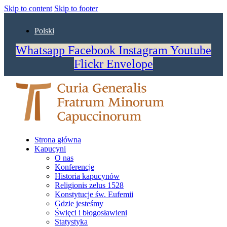
Skip to content
Skip to footer
Polski
Whatsapp
Facebook
Instagram
Youtube
Flickr
Envelope
Strona główna
Kapucyni
O nas
Konferencje
Historia kapucynów
Religionis zelus 1528
Konstytucje św. Eufemii
Gdzie jesteśmy
Święci i błogosławieni
Statystyka