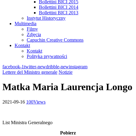
Bollettini BICI 2015
Bollettini BICI 2014
Bollettini BICI 2013
Instytut Historyczny
Multimedia
Filmy
Zdjęcia
Capuchin Creative Commons
Kontakt
Kontakt
Polityka prywatności
facebook-1
twitter-new
dribble-new
instagram
Lettere del Ministro generale
Notizie
Matka Maria Laurencja Longo
2021-09-16
100
Views
List Ministra Generalnego
Pobierz