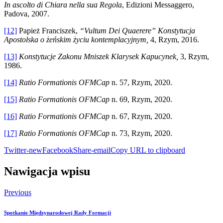
In ascolto di Chiara nella sua Regola
, Edizioni Messaggero,
Padova, 2007.
[12]
Papież Franciszek,
“Vultum Dei Quaerere” Konstytucja
Apostolska o żeńskim życiu kontemplacyjnym,
4, Rzym, 2016.
[13]
Konstytucje Zakonu Mniszek Klarysek Kapucynek,
3, Rzym,
1986.
[14]
Ratio Formationis OFMCap
n. 57, Rzym, 2020.
[15]
Ratio Formationis OFMCap
n. 69, Rzym, 2020.
[16]
Ratio Formationis OFMCap
n. 67, Rzym, 2020.
[17]
Ratio Formationis OFMCap
n. 73, Rzym, 2020.
Twitter-new
Facebook
Share-email
Copy URL to clipboard
Nawigacja wpisu
Previous
Spotkanie Międzynarodowej Rady Formacji