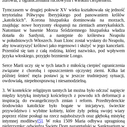
zdrowia, z ograniczeniami ruchowymi i wielkim cierpieniem.
Tymczasem w drugiej połowie XV wieku kształtowała się jedność
terytorialna Półwyspu Iberyjskiego pod panowaniem królów
„katolickich”. Korona hiszpańska dominowała na morzach,
znajdując nowe horyzonty ekspansji na ziemiach amerykańskich.
Natomiast w basenie Morza Śródziemnego hiszpańska władza
dotarła do Sardynii, a następnie do królestwa Neapolu
w południowych Włoszech. Joan Llonc został wysłany do Neapolu,
aby towarzyszyć królowi jako regensowi i służyć w jego kancelarii.
Przeniósł się tam z całą rodziną, której nazwisko, pod wpływem
języka włoskiego, przyjęło brzmienie Longo.
Serce Marii uczy się w tych latach z miłością cierpieć ograniczenia
związane z chorobą i opuszczeniem ojczystej ziemi. Kilka lat
później śmierć męża postawi ją w jeszcze trudniejszej sytuacji,
owdowiałą, niepełnosprawną i niesamodzielną.
3. W kontekście religijnym tamtych lat można było odczuć napięcie
między krytyką instytucji kościelnych z powodu ich deformacji a
inspiracją do ewangelicznych zmian i reform. Przedtrydenckie
środowisko katolickie było bogate w inicjatywy, świeckie
przywództwo i wybitne kobiety, które żyły pełnią swojej wiary
poprzez różne posługi na rzecz najuboższych oraz głęboką mistykę
intymnej modlitwy
[5]
. W roku 1509 Maria odbywa upragnioną
pielgrzymkę: odwiedza Święty Dom nazaretański w Sanktuarium w