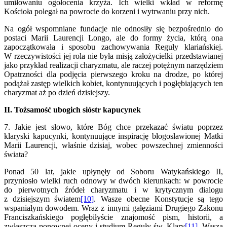
umiłowaniu ogołocenia krzyża. Ich wielki wkład w reformę
Kościoła polegał na powrocie do korzeni i wytrwaniu przy nich.
Na ogół wspomniane fundacje nie odnosiły się bezpośrednio do
postaci Marii Laurencji Longo, ale do formy życia, którą ona
zapoczątkowała i sposobu zachowywania Reguły klariańskiej.
W rzeczywistości jej rola nie była misją założycielki przedstawianej
jako przykład realizacji charyzmatu, ale raczej potężnym narzędziem
Opatrzności dla podjęcia pierwszego kroku na drodze, po której
podążał zastęp wielkich kobiet, kontynuujących i pogłębiających ten
charyzmat aż po dzień dzisiejszy.
II. Tożsamość ubogich sióstr kapucynek
7. Jakie jest słowo, które Bóg chce przekazać światu poprzez
klaryski kapucynki, kontynuujące inspirację błogosławionej Matki
Marii Laurencji, właśnie dzisiaj, wobec powszechnej zmienności
świata?
Ponad 50 lat, jakie upłynęły od Soboru Watykańskiego II,
przyniosło wielki ruch odnowy w dwóch kierunkach: w powrocie
do pierwotnych źródeł charyzmatu i w krytycznym dialogu
z dzisiejszym światem
[10]
. Wasze obecne Konstytucje są tego
wspaniałym dowodem. Wraz z innymi gałęziami Drugiego Zakonu
Franciszkańskiego pogłębiłyście znajomość pism, historii, a
zwłaszcza ponownej oceny i studium Reguły św. Klary
[11]
. Wasza