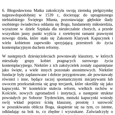
6. Błogosławiona Matka zakończyła swoją ziemską pielgrzymkę
najprawdopodobniej w 1539 r., docierając do upragnionego
niebiańskiego Świętego Miasta, pozostawiając głębokie ślady
osobistego świadectwa oddania się Bogu, fundamenty miłosierdzia,
wyrażone w dziele Szpitala dla nieuleczalnie chorych, a przede
wszystkim jasny punkt wyjścia z rzetelnymi ramami prawnymi
nowego dzieła, które stało się Zakonem Klarysek Kapucynek i
wielu kobietom zapewniło sprzyjającą przestrzeń do życia
kontemplacyjnym duchem reformy.
W następnych dziesięcioleciach powstawały klasztory, w których
mieszkały grupy kobiet pragnących surowego życia
kontemplacyjnego. Niektóre z ich założycielek zostały zapamiętane
jako święte, a wiele innych pozostało anonimowych. Niektóre
fundacje były zaplanowane i dobrze przygotowane, ale powstawały
również i inne, będące raczej spontanicznymi inicjatywami lub
owocem przekształcenia się grup tercjarek, które określiły się jako
kapucynki. W kontekście stulecia reform, wielkich ruchów w
Kościele, nowych zgromadzeń i instytucji, a następnie struktur
powstałych po Soborze Trydenckim, mniszki kapucynki wniosły
swój wkład poprzez ścisłą klauzurę, prostotę i surowość
w poszukiwaniu oblicza Boga, skupienie się na tym, co istotne,
odkładając na bok to, co zbędne i wyszukane. Zaświadczyły o