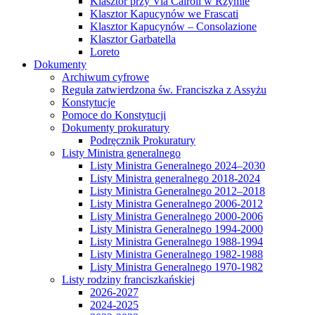
Klasztor przy Via Cairoli w Rzymie
Klasztor Kapucynów we Frascati
Klasztor Kapucynów – Consolazione
Klasztor Garbatella
Loreto
Dokumenty
Archiwum cyfrowe
Reguła zatwierdzona św. Franciszka z Assyżu
Konstytucje
Pomoce do Konstytucji
Dokumenty prokuratury
Podręcznik Prokuratury
Listy Ministra generalnego
Listy Ministra Generalnego 2024–2030
Listy Ministra generalnego 2018-2024
Listy Ministra Generalnego 2012–2018
Listy Ministra Generalnego 2006-2012
Listy Ministra Generalnego 2000-2006
Listy Ministra Generalnego 1994-2000
Listy Ministra Generalnego 1988-1994
Listy Ministra Generalnego 1982-1988
Listy Ministra Generalnego 1970-1982
Listy rodziny franciszkańskiej
2026-2027
2024-2025