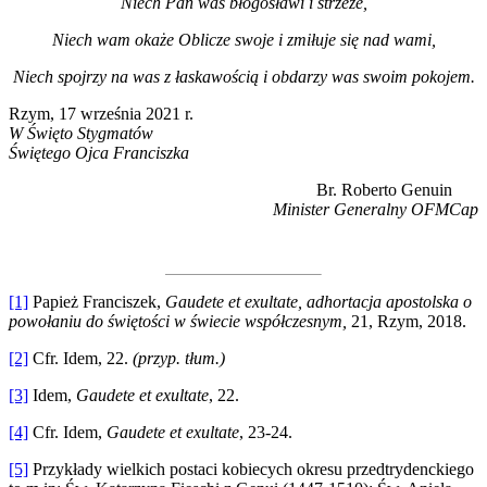
Niech Pan was błogosławi i strzeże,
Niech wam okaże Oblicze swoje i zmiłuje się nad wami,
Niech spojrzy na was z łaskawością i obdarzy was swoim pokojem.
Rzym, 17 września 2021 r.
W Święto Stygmatów
Świętego Ojca Franciszka
Br. Roberto Genuin
Minister Generalny OFMCap
[1]
Papież Franciszek,
Gaudete et exultate,
adhortacja apostolska o
powołaniu do świętości w świecie współczesnym,
21, Rzym, 2018.
[2]
Cfr. Idem, 22.
(przyp. tłum.)
[3]
Idem,
Gaudete et exultate
, 22.
[4]
Cfr. Idem,
Gaudete et exultate
, 23-24.
[5]
Przykłady wielkich postaci kobiecych okresu przedtrydenckiego