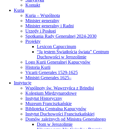
Kontakt
Kuria
Kuria – Wspólnota
Minister generalny
Minister generalny i Radni
Urzędy i Posługi
Spotkania Rady Generalnej 2024-2030
Projekty
Lexicon Capuccinum
“Ja jestem Światłością świata” Centrum
Duchowości w Jerozolimie
Logo Kurii Generalnej Kapucynów
Historia Kurii
Vicarii Generales 1529-1625
Ministri Generales 1625–
Instytucje
Wspólnoty św. Wawrzyńca z Brindisi
Kolegium Międzynarodowe
Instytut Historyczny
Muzeum Franciszkańskie
Biblioteka Centralna Kapucynów
Instytut Duchowości Franciszkańskiej
Domów zależnych od Ministra Generalnego
Dom w Jerozolimie