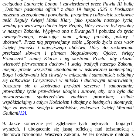
czcigodną Laurencję Longo i zatwierdzonej przez Pawła III bullą
„Debitum pastoralis officii” z dnia 19 lutego 1535 r. Posłuszne
naszemu szczególnemu powołaniu, pragniemy całkowicie zachować
treść Reguły świętej Matki Klary jako sposobu naszego życia,
według prawdziwego ducha tejże Reguły, który zawsze był żywotny
w naszym Zakonie. Wypływa ona z Ewangelii i pobudza do życia
ewangelicznego, wskazując nam „drogę prostoty, pokory i
ubóstwa”. Przez nią przyswajamy sobie „Sposób życia oraz wzór
świętej jedności i najwyższego ubóstwa, który do zachowania
przekazał słowem i pismem błogosławiony Ojciec, święty
Franciszek” samej Klarze i jej siostrom. Przeto, aby okazać
wierność pierwotnemu duchowi i stałej tradycji naszego Zakonu,
miejmy przede wszystkim upodobanie w ustawicznej kontemplacji
Boga i oddawaniu Mu chwały w milczeniu i samotności; oddajmy
się całkowicie Chrystusowi w miłości i duchowym umartwieniu;
troszczmy się o siostrzaną przyjaźń szczerze i samorzutnie;
prowadźmy życie prawdziwie ubogie i surowe, aby ono było dla
nowoczesnego społeczeństwa znakiem prorockim; usilnie
współdziałajmy z całym Kościołem i dbajmy o biednych i ułomnych,
idąc za wzorem świętych współsióstr, zwłaszcza świętej Weroniki
Giuliani
[13]
.
9. Jakże konieczne jest zgłębienie tych pięknych i bogatych
wyrażeń, i ubogacenie się jasną refleksją nad tożsamością i
duchową fizjonomią Waszego Zakonu. W tej postawie dialogu z