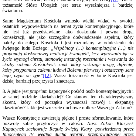
tożsamość Sióstr Ubogich jest teraz wyraźniejsza i bardziej
świadoma.
Samo Magisterium Kościoła wniosło wielki wkład w swoich
ostatnich wypowiedziach na temat życia kontemplacyjnego, które
nie jest już przedstawiane jako doskonała i pewna droga
konsekracji, ale jako szczególne doświadczenie aspektu, który
należy do całego Kościoła i jest rozumiany w odniesieniu do
świętego ludu Bożego:
„Wspólnoty (…) kontemplacyjne (…) nie
proponują doskonalszej realizacji Ewangelii, lecz wprowadzając w
życie wymogi chrztu, stanowią instancję rozeznania i wezwania do
służby całemu Kościołowi: znak, który wskazuje drogę, dążenie;
który przypomina całemu ludowi Bożemu pierwszy i ostateczny sens
tego, czym on żyje”
[12]
. Wasza tożsamość w łonie Kościoła jest
dzisiaj bardziej przejrzysta i znacząca.
8. A jakie jest
proprium
kapucynek pośród osób kontemplacyjnych i
w samej rodzinie klariańskiej? Co stanowi ten charakterystyczny
akcent, który od początku wyznaczał rozwój i ekspansję
klasztorów? Jakie jest wreszcie duchowe oblicze Waszego Zakonu?
Wasze Konstytucje zawierają piękne i proste sformułowanie, które
pozwolę sobie przytoczyć w całości:
Nasz Zakon Klarysek
Kapucynek zachowuje Regułę świętej Klary, potwierdzoną przez
Innocentego IV, według ducha reformy przeprowadzonej przez