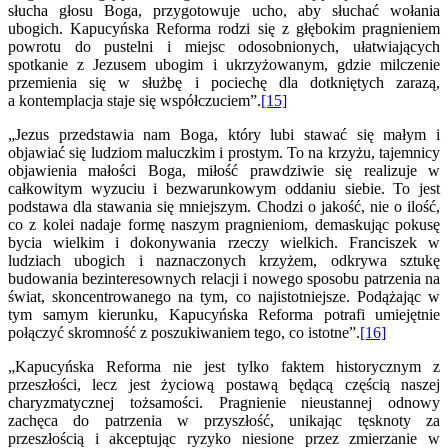
słucha głosu Boga, przygotowuje ucho, aby słuchać wołania
ubogich. Kapucyńska Reforma rodzi się z głębokim pragnieniem
powrotu do pustelni i miejsc odosobnionych, ułatwiających
spotkanie z Jezusem ubogim i ukrzyżowanym, gdzie milczenie
przemienia się w służbę i pociechę dla dotkniętych zarazą,
a kontemplacja staje się współczuciem”.
[15]
„Jezus przedstawia nam Boga, który lubi stawać się małym i
objawiać się ludziom maluczkim i prostym. To na krzyżu, tajemnicy
objawienia małości Boga, miłość prawdziwie się realizuje w
całkowitym wyzuciu i bezwarunkowym oddaniu siebie. To jest
podstawa dla stawania się mniejszym. Chodzi o jakość, nie o ilość,
co z kolei nadaje formę naszym pragnieniom, demaskując pokusę
bycia wielkim i dokonywania rzeczy wielkich. Franciszek w
ludziach ubogich i naznaczonych krzyżem, odkrywa sztukę
budowania bezinteresownych relacji i nowego sposobu patrzenia na
świat, skoncentrowanego na tym, co najistotniejsze. Podążając w
tym samym kierunku, Kapucyńska Reforma potrafi umiejętnie
połączyć skromność z poszukiwaniem tego, co istotne”.
[16]
„Kapucyńska Reforma nie jest tylko faktem historycznym z
przeszłości, lecz jest życiową postawą będącą częścią naszej
charyzmatycznej tożsamości. Pragnienie nieustannej odnowy
zachęca do patrzenia w przyszłość, unikając tęsknoty za
przeszłością i akceptując ryzyko niesione przez zmierzanie w