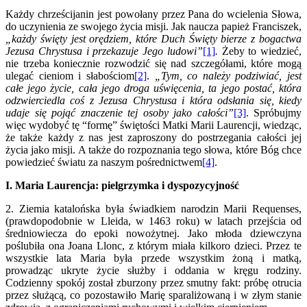
Każdy chrześcijanin jest powołany przez Pana do wcielenia Słowa,
do uczynienia ze swojego życia misji. Jak naucza papież Franciszek,
„każdy święty jest orędziem, które Duch Święty bierze z bogactwa
Jezusa Chrystusa i przekazuje Jego ludowi”
[1]
.
Żeby to wiedzieć,
nie trzeba koniecznie rozwodzić się nad szczegółami, które mogą
ulegać cieniom i słabościom
[2]
.
„Tym, co należy podziwiać, jest
całe jego życie, cała jego droga uświęcenia, ta jego postać, która
odzwierciedla coś z Jezusa Chrystusa i która odsłania się, kiedy
udaje się pojąć znaczenie tej osoby jako całości”
[3]
. Spróbujmy
więc wydobyć tę “formę” świętości Matki Marii Laurencji, wiedząc,
że także każdy z nas jest zaproszony do postrzegania całości jej
życia jako misji. A także do rozpoznania tego słowa, które Bóg chce
powiedzieć światu za naszym pośrednictwem
[4]
.
I. Maria Laurencja: pielgrzymka i dyspozycyjność
2. Ziemia katalońska była świadkiem narodzin Marii Requenses,
(prawdopodobnie w Lleida, w 1463 roku) w latach przejścia od
średniowiecza do epoki nowożytnej. Jako młoda dziewczyna
poślubiła ona Joana Llonc, z którym miała kilkoro dzieci. Przez te
wszystkie lata Maria była przede wszystkim żoną i matką,
prowadząc ukryte życie służby i oddania w kręgu rodziny.
Codzienny spokój został zburzony przez smutny fakt: próbę otrucia
przez służącą, co pozostawiło Marię sparaliżowaną i w złym stanie