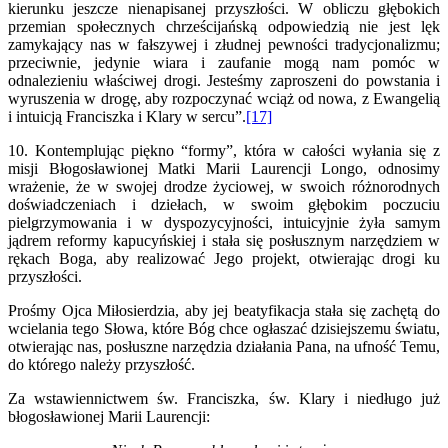
kierunku jeszcze nienapisanej przyszłości. W obliczu głębokich
przemian społecznych chrześcijańską odpowiedzią nie jest lęk
zamykający nas w fałszywej i złudnej pewności tradycjonalizmu;
przeciwnie, jedynie wiara i zaufanie mogą nam pomóc w
odnalezieniu właściwej drogi. Jesteśmy zaproszeni do powstania i
wyruszenia w drogę, aby rozpoczynać wciąż od nowa, z Ewangelią
i intuicją Franciszka i Klary w sercu”.
[17]
10. Kontemplując piękno “formy”, która w całości wyłania się z
misji Błogosławionej Matki Marii Laurencji Longo, odnosimy
wrażenie, że w swojej drodze życiowej, w swoich różnorodnych
doświadczeniach i dziełach, w swoim głębokim poczuciu
pielgrzymowania i w dyspozycyjności, intuicyjnie żyła samym
jądrem reformy kapucyńskiej i stała się posłusznym narzędziem w
rękach Boga, aby realizować Jego projekt, otwierając drogi ku
przyszłości.
Prośmy Ojca Miłosierdzia, aby jej beatyfikacja stała się zachętą do
wcielania tego Słowa, które Bóg chce ogłaszać dzisiejszemu światu,
otwierając nas, posłuszne narzędzia działania Pana, na ufność Temu,
do którego należy przyszłość.
Za wstawiennictwem św. Franciszka, św. Klary i niedługo już
błogosławionej Marii Laurencji: