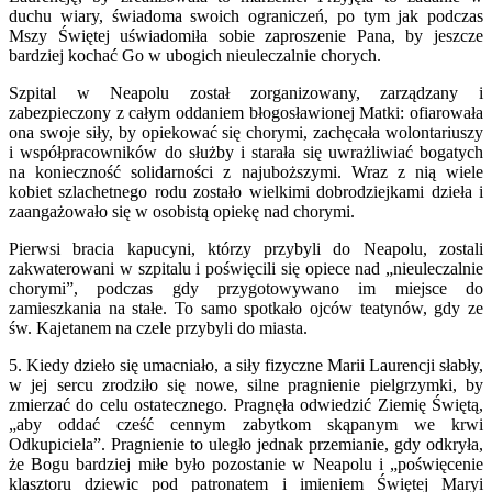
duchu wiary, świadoma swoich ograniczeń, po tym jak podczas
Mszy Świętej uświadomiła sobie zaproszenie Pana, by jeszcze
bardziej kochać Go w ubogich nieuleczalnie chorych.
Szpital w Neapolu został zorganizowany, zarządzany i
zabezpieczony z całym oddaniem błogosławionej Matki: ofiarowała
ona swoje siły, by opiekować się chorymi, zachęcała wolontariuszy
i współpracowników do służby i starała się uwrażliwiać bogatych
na konieczność solidarności z najuboższymi. Wraz z nią wiele
kobiet szlachetnego rodu zostało wielkimi dobrodziejkami dzieła i
zaangażowało się w osobistą opiekę nad chorymi.
Pierwsi bracia kapucyni, którzy przybyli do Neapolu, zostali
zakwaterowani w szpitalu i poświęcili się opiece nad „nieuleczalnie
chorymi”, podczas gdy przygotowywano im miejsce do
zamieszkania na stałe. To samo spotkało ojców teatynów, gdy ze
św. Kajetanem na czele przybyli do miasta.
5. Kiedy dzieło się umacniało, a siły fizyczne Marii Laurencji słabły,
w jej sercu zrodziło się nowe, silne pragnienie pielgrzymki, by
zmierzać do celu ostatecznego. Pragnęła odwiedzić Ziemię Świętą,
„aby oddać cześć cennym zabytkom skąpanym we krwi
Odkupiciela”. Pragnienie to uległo jednak przemianie, gdy odkryła,
że Bogu bardziej miłe było pozostanie w Neapolu i „poświęcenie
klasztoru dziewic pod patronatem i imieniem Świętej Maryi