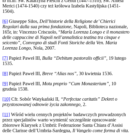
to m.in: Św. Katarzyna Fieschi z Genui (1447-1510); Św. Aniela
Merici (1474-1540) czy też królowa Izabela Kastylijska (1451-
1504).
[6]
Giuseppe Silos,
Dell’historie della Religione de’ Chierici
Regolari dalla sua prima fondazione
, Napoli, Biblioteca nazionale,
165r, in: Vincenzo Criscuolo, “
María Lorenza Longo e il monastero
delle cappuccine di Napoli nell’annalistica teatina tra cinque e
seicento”, Convegno di studi Fonti Storiche della Ven. Maria
Lorenza Longo
, Nola, 2007.
[7]
Papież Paweł III,
Bulla “Debitum pastoralis officii”,
19 lutego
1535.
[8]
Papież Paweł III,
Breve “Alias nos”
, 30 kwietnia 1536.
[9]
Papież Paweł III,
Motu proprio “Cum Monasterium”,
10
grudnia 1538.
[10]
Cfr. Sobór Watykański II,
“Perfectae caritatis” Dekret o
przystosowanej odnowie życia zakonnego,
2.
[11]
Wśród wielu cennych projektów badawczych prowadzonych
przez specjalistów warto wymienić szczególnie opracowanie
zbiorowe Klarysek z Umbrii: Federazione Santa Chiara d’Assisi
delle Clarisse dell’Umbria-Sardegna,
Il Vangelo come forma di vita.