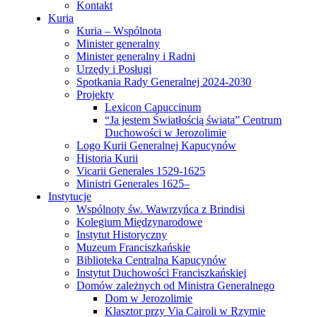
Kontakt
Kuria
Kuria – Wspólnota
Minister generalny
Minister generalny i Radni
Urzędy i Posługi
Spotkania Rady Generalnej 2024-2030
Projekty
Lexicon Capuccinum
“Ja jestem Światłością świata” Centrum
Duchowości w Jerozolimie
Logo Kurii Generalnej Kapucynów
Historia Kurii
Vicarii Generales 1529-1625
Ministri Generales 1625–
Instytucje
Wspólnoty św. Wawrzyńca z Brindisi
Kolegium Międzynarodowe
Instytut Historyczny
Muzeum Franciszkańskie
Biblioteka Centralna Kapucynów
Instytut Duchowości Franciszkańskiej
Domów zależnych od Ministra Generalnego
Dom w Jerozolimie
Klasztor przy Via Cairoli w Rzymie