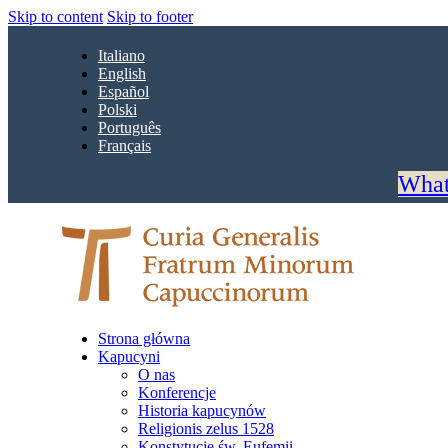
Skip to content
Skip to footer
Italiano
English
Español
Polski
Português
Français
What
Strona główna
Kapucyni
O nas
Konferencje
Historia kapucynów
Religionis zelus 1528
Konstytucje św. Eufemii