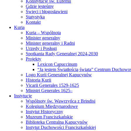
Konstytucje św. Eufemii
Gdzie jesteśmy
Święci i błogosławieni
Statystyka
Kontakt
Kuria
Kuria – Wspólnota
Minister generalny
Minister generalny i Radni
Urzędy i Posługi
Spotkania Rady Generalnej 2024-2030
Projekty
Lexicon Capuccinum
“Ja jestem Światłością świata” Centrum Duchowoś
Logo Kurii Generalnej Kapucynów
Historia Kurii
Vicarii Generales 1529-1625
Ministri Generales 1625–
Instytucje
Wspólnoty św. Wawrzyńca z Brindisi
Kolegium Międzynarodowe
Instytut Historyczny
Muzeum Franciszkańskie
Biblioteka Centralna Kapucynów
Instytut Duchowości Franciszkańskiej