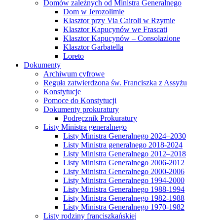
Domów zależnych od Ministra Generalnego
Dom w Jerozolimie
Klasztor przy Via Cairoli w Rzymie
Klasztor Kapucynów we Frascati
Klasztor Kapucynów – Consolazione
Klasztor Garbatella
Loreto
Dokumenty
Archiwum cyfrowe
Reguła zatwierdzona św. Franciszka z Assyżu
Konstytucje
Pomoce do Konstytucji
Dokumenty prokuratury
Podręcznik Prokuratury
Listy Ministra generalnego
Listy Ministra Generalnego 2024–2030
Listy Ministra generalnego 2018-2024
Listy Ministra Generalnego 2012–2018
Listy Ministra Generalnego 2006-2012
Listy Ministra Generalnego 2000-2006
Listy Ministra Generalnego 1994-2000
Listy Ministra Generalnego 1988-1994
Listy Ministra Generalnego 1982-1988
Listy Ministra Generalnego 1970-1982
Listy rodziny franciszkańskiej