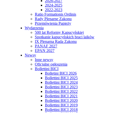
2026-2027
2024-2025
2022-2023
Ratio Formationis Ordinis
Rady Plenarne Zakonu
Przemówienia Papieży
Wydarzenia
500 lat Reformy Kapucyńskiej
Spotkanie kapucyńskich braci laików
IX Plenarna Rada Zakonu
PANAF 2027
EPAN 2027
Newsy
Inne newsy
Oficjalne ogłoszenia
Bollettini BICI
Bolletini BICI 2026
Bollettini BICI 2025
Bollettini BICI 2024
Bollettini BICI 2023
Bollettini BICI 2022
Bollettini BICI 2021
Bollettini BICI 2020
Bollettini BICI 2019
Bollettini BICI 2018