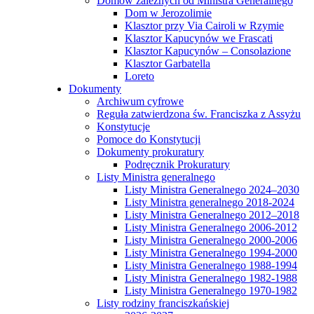
Domów zależnych od Ministra Generalnego
Dom w Jerozolimie
Klasztor przy Via Cairoli w Rzymie
Klasztor Kapucynów we Frascati
Klasztor Kapucynów – Consolazione
Klasztor Garbatella
Loreto
Dokumenty
Archiwum cyfrowe
Reguła zatwierdzona św. Franciszka z Assyżu
Konstytucje
Pomoce do Konstytucji
Dokumenty prokuratury
Podręcznik Prokuratury
Listy Ministra generalnego
Listy Ministra Generalnego 2024–2030
Listy Ministra generalnego 2018-2024
Listy Ministra Generalnego 2012–2018
Listy Ministra Generalnego 2006-2012
Listy Ministra Generalnego 2000-2006
Listy Ministra Generalnego 1994-2000
Listy Ministra Generalnego 1988-1994
Listy Ministra Generalnego 1982-1988
Listy Ministra Generalnego 1970-1982
Listy rodziny franciszkańskiej