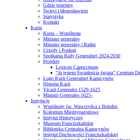
Gdzie jesteśmy
Święci i błogosławieni
Statystyka
Kontakt
Kuria
Kuria – Wspólnota
Minister generalny
Minister generalny i Radni
Urzędy i Posługi
Spotkania Rady Generalnej 2024-2030
Projekty
Lexicon Capuccinum
“Ja jestem Światłością świata” Centrum 
Logo Kurii Generalnej Kapucynów
Historia Kurii
Vicarii Generales 1529-1625
Ministri Generales 1625–
Instytucje
Wspólnoty św. Wawrzyńca z Brindisi
Kolegium Międzynarodowe
Instytut Historyczny
Muzeum Franciszkańskie
Biblioteka Centralna Kapucynów
Instytut Duchowości Franciszkańskiej