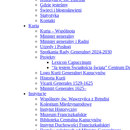
Gdzie jesteśmy
Święci i błogosławieni
Statystyka
Kontakt
Kuria
Kuria – Wspólnota
Minister generalny
Minister generalny i Radni
Urzędy i Posługi
Spotkania Rady Generalnej 2024-2030
Projekty
Lexicon Capuccinum
“Ja jestem Światłością świata” Centrum 
Logo Kurii Generalnej Kapucynów
Historia Kurii
Vicarii Generales 1529-1625
Ministri Generales 1625–
Instytucje
Wspólnoty św. Wawrzyńca z Brindisi
Kolegium Międzynarodowe
Instytut Historyczny
Muzeum Franciszkańskie
Biblioteka Centralna Kapucynów
Instytut Duchowości Franciszkańskiej