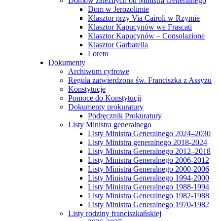
Domów zależnych od Ministra Generalnego
Dom w Jerozolimie
Klasztor przy Via Cairoli w Rzymie
Klasztor Kapucynów we Frascati
Klasztor Kapucynów – Consolazione
Klasztor Garbatella
Loreto
Dokumenty
Archiwum cyfrowe
Reguła zatwierdzona św. Franciszka z Assyżu
Konstytucje
Pomoce do Konstytucji
Dokumenty prokuratury
Podręcznik Prokuratury
Listy Ministra generalnego
Listy Ministra Generalnego 2024–2030
Listy Ministra generalnego 2018-2024
Listy Ministra Generalnego 2012–2018
Listy Ministra Generalnego 2006-2012
Listy Ministra Generalnego 2000-2006
Listy Ministra Generalnego 1994-2000
Listy Ministra Generalnego 1988-1994
Listy Ministra Generalnego 1982-1988
Listy Ministra Generalnego 1970-1982
Listy rodziny franciszkańskiej