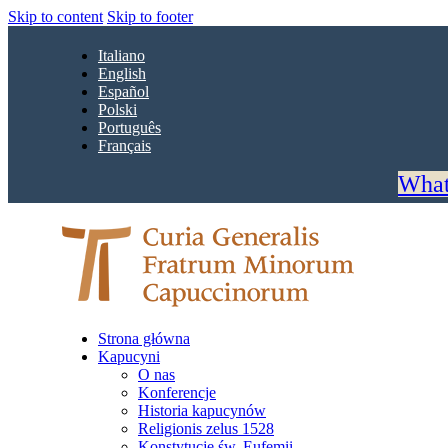
Skip to content
Skip to footer
Italiano
English
Español
Polski
Português
Français
What
Strona główna
Kapucyni
O nas
Konferencje
Historia kapucynów
Religionis zelus 1528
Konstytucje św. Eufemii