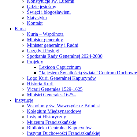
Konstytucje św. Eufemii
Gdzie jesteśmy
Święci i błogosławieni
Statystyka
Kontakt
Kuria
Kuria – Wspólnota
Minister generalny
Minister generalny i Radni
Urzędy i Posługi
Spotkania Rady Generalnej 2024-2030
Projekty
Lexicon Capuccinum
“Ja jestem Światłością świata” Centrum Duchowoś
Logo Kurii Generalnej Kapucynów
Historia Kurii
Vicarii Generales 1529-1625
Ministri Generales 1625–
Instytucje
Wspólnoty św. Wawrzyńca z Brindisi
Kolegium Międzynarodowe
Instytut Historyczny
Muzeum Franciszkańskie
Biblioteka Centralna Kapucynów
Instytut Duchowości Franciszkańskiej