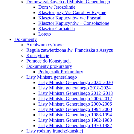
Domów zależnych od Ministra Generalnego
Dom w Jerozolimie
Klasztor przy Via Cairoli w Rzymie
Klasztor Kapucynów we Frascati
Klasztor Kapucynów – Consolazione
Klasztor Garbatella
Loreto
Dokumenty
Archiwum cyfrowe
Reguła zatwierdzona św. Franciszka z Assyżu
Konstytucje
Pomoce do Konstytucji
Dokumenty prokuratury
Podręcznik Prokuratury
Listy Ministra generalnego
Listy Ministra Generalnego 2024–2030
Listy Ministra generalnego 2018-2024
Listy Ministra Generalnego 2012–2018
Listy Ministra Generalnego 2006-2012
Listy Ministra Generalnego 2000-2006
Listy Ministra Generalnego 1994-2000
Listy Ministra Generalnego 1988-1994
Listy Ministra Generalnego 1982-1988
Listy Ministra Generalnego 1970-1982
Listy rodziny franciszkańskiej