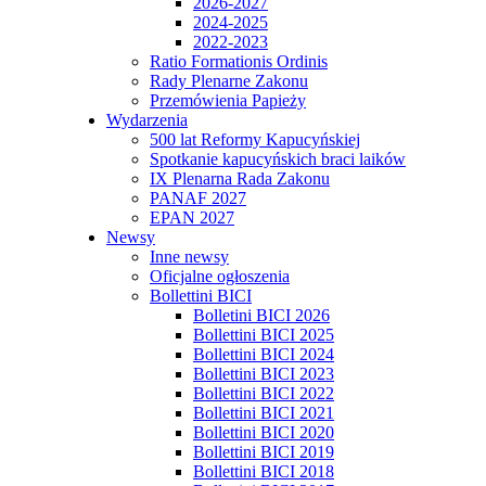
2026-2027
2024-2025
2022-2023
Ratio Formationis Ordinis
Rady Plenarne Zakonu
Przemówienia Papieży
Wydarzenia
500 lat Reformy Kapucyńskiej
Spotkanie kapucyńskich braci laików
IX Plenarna Rada Zakonu
PANAF 2027
EPAN 2027
Newsy
Inne newsy
Oficjalne ogłoszenia
Bollettini BICI
Bolletini BICI 2026
Bollettini BICI 2025
Bollettini BICI 2024
Bollettini BICI 2023
Bollettini BICI 2022
Bollettini BICI 2021
Bollettini BICI 2020
Bollettini BICI 2019
Bollettini BICI 2018