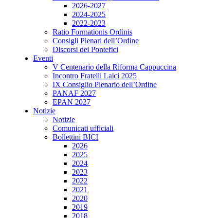
2026-2027
2024-2025
2022-2023
Ratio Formationis Ordinis
Consigli Plenari dell’Ordine
Discorsi dei Pontefici
Eventi
V Centenario della Riforma Cappuccina
Incontro Fratelli Laici 2025
IX Consiglio Plenario dell’Ordine
PANAF 2027
EPAN 2027
Notizie
Notizie
Comunicati ufficiali
Bollettini BICI
2026
2025
2024
2023
2022
2021
2020
2019
2018