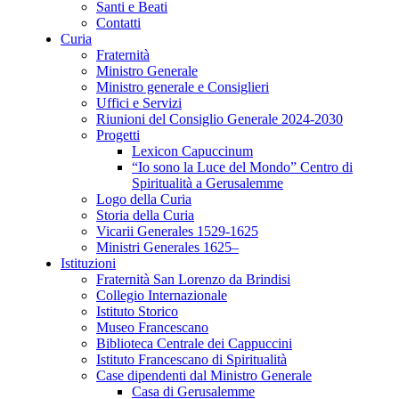
Santi e Beati
Contatti
Curia
Fraternità
Ministro Generale
Ministro generale e Consiglieri
Uffici e Servizi
Riunioni del Consiglio Generale 2024-2030
Progetti
Lexicon Capuccinum
“Io sono la Luce del Mondo” Centro di
Spiritualità a Gerusalemme
Logo della Curia
Storia della Curia
Vicarii Generales 1529-1625
Ministri Generales 1625–
Istituzioni
Fraternità San Lorenzo da Brindisi
Collegio Internazionale
Istituto Storico
Museo Francescano
Biblioteca Centrale dei Cappuccini
Istituto Francescano di Spiritualità
Case dipendenti dal Ministro Generale
Casa di Gerusalemme