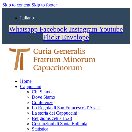
Skip to content
Skip to footer
Italiano
Whatsapp
Facebook
Instagram
Youtube
Flickr
Envelope
Home
Cappuccini
Chi Siamo
Dove Siamo
Conferenze
La Regola di San Francesco d’Assisi
La storia dei Cappuccini
Religionis zelus 1528
Costituzioni di Santa Eufemia
Statistica