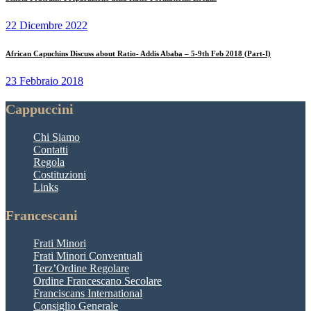
22 Dicembre 2022
African Capuchins Discuss about Ratio- Addis Ababa – 5-9th Feb 2018 (Part-I)
23 Febbraio 2018
Cappuccini
Chi Siamo
Contatti
Regola
Costituzioni
Links
Francescani
Frati Minori
Frati Minori Conventuali
Terz’Ordine Regolare
Ordine Francescano Secolare
Franciscans International
Consiglio Generale