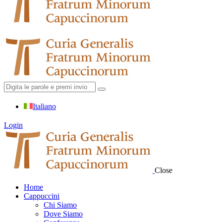
Italiano
Login
Close
Home
Cappuccini
Chi Siamo
Dove Siamo