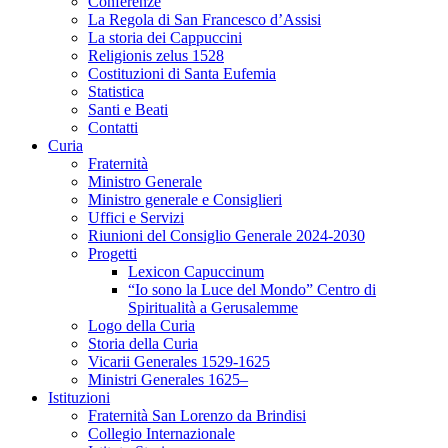
Conferenze
La Regola di San Francesco d’Assisi
La storia dei Cappuccini
Religionis zelus 1528
Costituzioni di Santa Eufemia
Statistica
Santi e Beati
Contatti
Curia
Fraternità
Ministro Generale
Ministro generale e Consiglieri
Uffici e Servizi
Riunioni del Consiglio Generale 2024-2030
Progetti
Lexicon Capuccinum
“Io sono la Luce del Mondo” Centro di
Spiritualità a Gerusalemme
Logo della Curia
Storia della Curia
Vicarii Generales 1529-1625
Ministri Generales 1625–
Istituzioni
Fraternità San Lorenzo da Brindisi
Collegio Internazionale