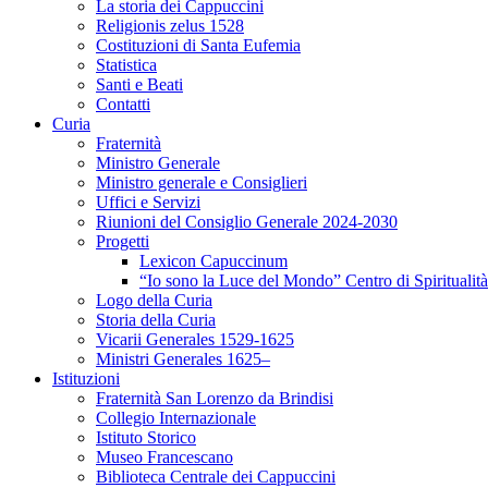
La storia dei Cappuccini
Religionis zelus 1528
Costituzioni di Santa Eufemia
Statistica
Santi e Beati
Contatti
Curia
Fraternità
Ministro Generale
Ministro generale e Consiglieri
Uffici e Servizi
Riunioni del Consiglio Generale 2024-2030
Progetti
Lexicon Capuccinum
“Io sono la Luce del Mondo” Centro di Spirituali
Logo della Curia
Storia della Curia
Vicarii Generales 1529-1625
Ministri Generales 1625–
Istituzioni
Fraternità San Lorenzo da Brindisi
Collegio Internazionale
Istituto Storico
Museo Francescano
Biblioteca Centrale dei Cappuccini