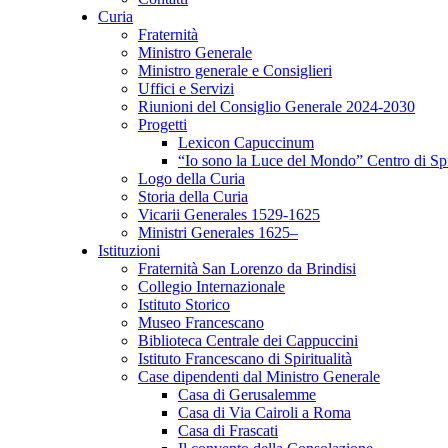
Curia
Fraternità
Ministro Generale
Ministro generale e Consiglieri
Uffici e Servizi
Riunioni del Consiglio Generale 2024-2030
Progetti
Lexicon Capuccinum
“Io sono la Luce del Mondo” Centro di Sp
Logo della Curia
Storia della Curia
Vicarii Generales 1529-1625
Ministri Generales 1625–
Istituzioni
Fraternità San Lorenzo da Brindisi
Collegio Internazionale
Istituto Storico
Museo Francescano
Biblioteca Centrale dei Cappuccini
Istituto Francescano di Spiritualità
Case dipendenti dal Ministro Generale
Casa di Gerusalemme
Casa di Via Cairoli a Roma
Casa di Frascati