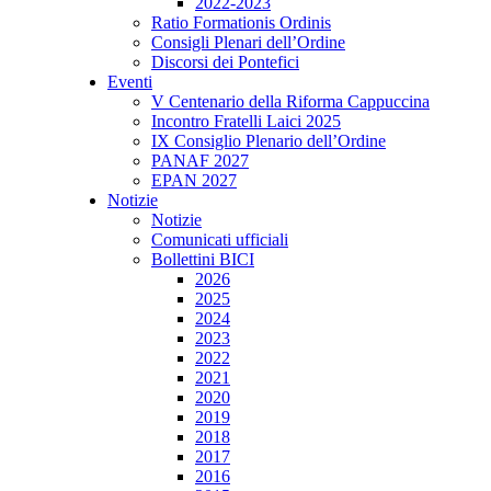
2022-2023
Ratio Formationis Ordinis
Consigli Plenari dell’Ordine
Discorsi dei Pontefici
Eventi
V Centenario della Riforma Cappuccina
Incontro Fratelli Laici 2025
IX Consiglio Plenario dell’Ordine
PANAF 2027
EPAN 2027
Notizie
Notizie
Comunicati ufficiali
Bollettini BICI
2026
2025
2024
2023
2022
2021
2020
2019
2018
2017
2016