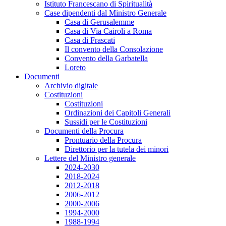
Istituto Francescano di Spiritualità
Case dipendenti dal Ministro Generale
Casa di Gerusalemme
Casa di Via Cairoli a Roma
Casa di Frascati
Il convento della Consolazione
Convento della Garbatella
Loreto
Documenti
Archivio digitale
Costituzioni
Costituzioni
Ordinazioni dei Capitoli Generali
Sussidi per le Costituzioni
Documenti della Procura
Prontuario della Procura
Direttorio per la tutela dei minori
Lettere del Ministro generale
2024-2030
2018-2024
2012-2018
2006-2012
2000-2006
1994-2000
1988-1994