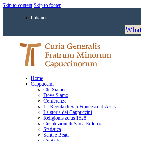
Skip to content
Skip to footer
Italiano
What
Home
Cappuccini
Chi Siamo
Dove Siamo
Conferenze
La Regola di San Francesco d’Assisi
La storia dei Cappuccini
Religionis zelus 1528
Costituzioni di Santa Eufemia
Statistica
Santi e Beati
Contatti