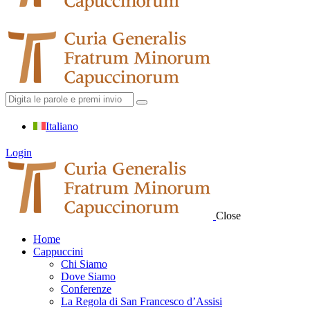
Italiano
Login
Close
Home
Cappuccini
Chi Siamo
Dove Siamo
Conferenze
La Regola di San Francesco d’Assisi