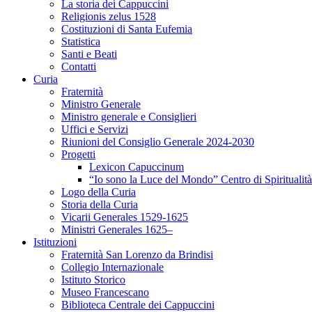
La storia dei Cappuccini
Religionis zelus 1528
Costituzioni di Santa Eufemia
Statistica
Santi e Beati
Contatti
Curia
Fraternità
Ministro Generale
Ministro generale e Consiglieri
Uffici e Servizi
Riunioni del Consiglio Generale 2024-2030
Progetti
Lexicon Capuccinum
“Io sono la Luce del Mondo” Centro di Spirituali
Logo della Curia
Storia della Curia
Vicarii Generales 1529-1625
Ministri Generales 1625–
Istituzioni
Fraternità San Lorenzo da Brindisi
Collegio Internazionale
Istituto Storico
Museo Francescano
Biblioteca Centrale dei Cappuccini