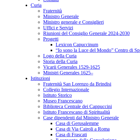
Curia
Fraternità
Ministro Generale
Ministro generale e Consiglieri
Uffici e Servizi
Riunioni del Consiglio Generale 2024-2030
Progetti
Lexicon Capuccinum
“Io sono la Luce del Mondo” Centro di Sp
Logo della Curia
Storia della Curia
Vicarii Generales 1529-1625
Ministri Generales 1625–
Istituzioni
Fraternità San Lorenzo da Brindisi
Collegio Internazionale
Istituto Storico
Museo Francescano
Biblioteca Centrale dei Cappuccini
Istituto Francescano di Spiritualità
Case dipendenti dal Ministro Generale
Casa di Gerusalemme
Casa di Via Cairoli a Roma
Casa di Frascati