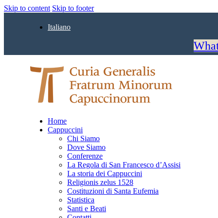
Skip to content
Skip to footer
Italiano
What
Home
Cappuccini
Chi Siamo
Dove Siamo
Conferenze
La Regola di San Francesco d’Assisi
La storia dei Cappuccini
Religionis zelus 1528
Costituzioni di Santa Eufemia
Statistica
Santi e Beati
Contatti