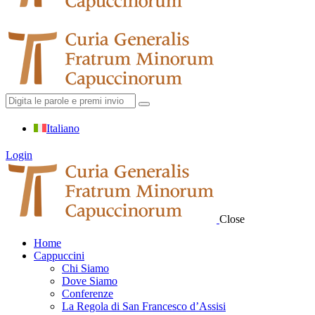
Italiano
Login
Close
Home
Cappuccini
Chi Siamo
Dove Siamo
Conferenze
La Regola di San Francesco d’Assisi