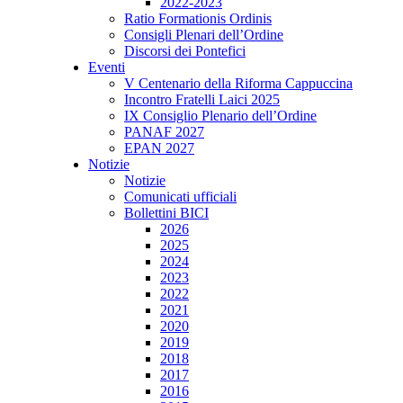
2022-2023
Ratio Formationis Ordinis
Consigli Plenari dell’Ordine
Discorsi dei Pontefici
Eventi
V Centenario della Riforma Cappuccina
Incontro Fratelli Laici 2025
IX Consiglio Plenario dell’Ordine
PANAF 2027
EPAN 2027
Notizie
Notizie
Comunicati ufficiali
Bollettini BICI
2026
2025
2024
2023
2022
2021
2020
2019
2018
2017
2016