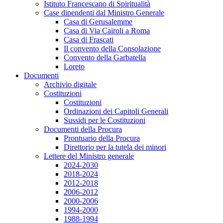
Istituto Francescano di Spiritualità
Case dipendenti dal Ministro Generale
Casa di Gerusalemme
Casa di Via Cairoli a Roma
Casa di Frascati
Il convento della Consolazione
Convento della Garbatella
Loreto
Documenti
Archivio digitale
Costituzioni
Costituzioni
Ordinazioni dei Capitoli Generali
Sussidi per le Costituzioni
Documenti della Procura
Prontuario della Procura
Direttorio per la tutela dei minori
Lettere del Ministro generale
2024-2030
2018-2024
2012-2018
2006-2012
2000-2006
1994-2000
1988-1994