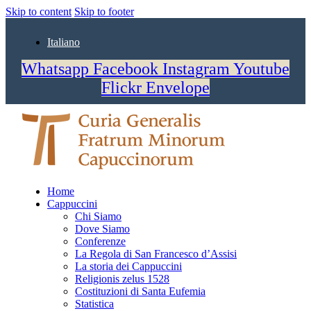
Skip to content
Skip to footer
Italiano
Whatsapp
Facebook
Instagram
Youtube
Flickr
Envelope
Home
Cappuccini
Chi Siamo
Dove Siamo
Conferenze
La Regola di San Francesco d’Assisi
La storia dei Cappuccini
Religionis zelus 1528
Costituzioni di Santa Eufemia
Statistica