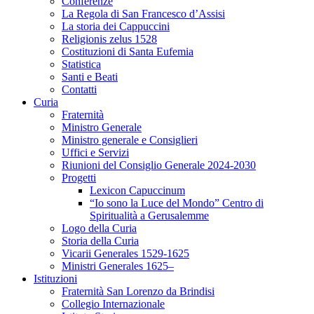
Conferenze
La Regola di San Francesco d’Assisi
La storia dei Cappuccini
Religionis zelus 1528
Costituzioni di Santa Eufemia
Statistica
Santi e Beati
Contatti
Curia
Fraternità
Ministro Generale
Ministro generale e Consiglieri
Uffici e Servizi
Riunioni del Consiglio Generale 2024-2030
Progetti
Lexicon Capuccinum
“Io sono la Luce del Mondo” Centro di
Spiritualità a Gerusalemme
Logo della Curia
Storia della Curia
Vicarii Generales 1529-1625
Ministri Generales 1625–
Istituzioni
Fraternità San Lorenzo da Brindisi
Collegio Internazionale