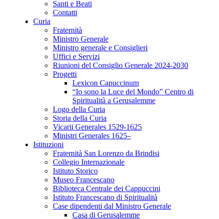
Santi e Beati
Contatti
Curia
Fraternità
Ministro Generale
Ministro generale e Consiglieri
Uffici e Servizi
Riunioni del Consiglio Generale 2024-2030
Progetti
Lexicon Capuccinum
“Io sono la Luce del Mondo” Centro di
Spiritualità a Gerusalemme
Logo della Curia
Storia della Curia
Vicarii Generales 1529-1625
Ministri Generales 1625–
Istituzioni
Fraternità San Lorenzo da Brindisi
Collegio Internazionale
Istituto Storico
Museo Francescano
Biblioteca Centrale dei Cappuccini
Istituto Francescano di Spiritualità
Case dipendenti dal Ministro Generale
Casa di Gerusalemme