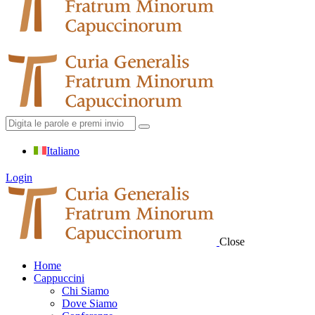
Italiano
Login
Close
Home
Cappuccini
Chi Siamo
Dove Siamo