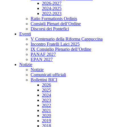
2026-2027
2024-2025
2022-2023
Ratio Formationis Ordinis
Consigli Plenari dell’Ordine
Discorsi dei Pontefici
Eventi
V Centenario della Riforma Cappuccina
Incontro Fratelli Laici 2025
IX Consiglio Plenario dell’Ordine
PANAF 2027
EPAN 2027
Notizie
Notizie
Comunicati ufficiali
Bollettini BICI
2026
2025
2024
2023
2022
2021
2020
2019
2018