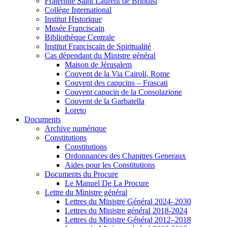
Fraternité Saint Laurent de Brindisi
Collège International
Institut Historique
Musée Franciscain
Bibliothèque Centrale
Institut Franciscain de Spiritualité
Cas dépendant du Ministre général
Maison de Jérusalem
Couvent de la Via Cairoli, Rome
Couvent des capucins – Frascati
Couvent capucin de la Consolazione
Couvent de la Garbatella
Loreto
Documents
Archive numérique
Constitutions
Constitutions
Ordonnances des Chapitres Generaux
Aides pour les Constitutions
Documents du Procure
Le Manuel De La Procure
Lettre du Ministre général
Lettres du Ministre Général 2024–2030
Lettres du Ministre général 2018-2024
Lettres du Ministre Général 2012–2018