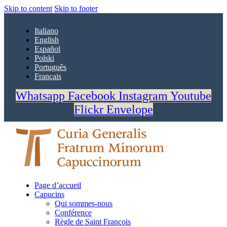
Skip to content
Skip to footer
Italiano
English
Español
Polski
Português
Français
Whatsapp
Facebook
Instagram
Youtube
Flickr
Envelope
Page d’accueil
Capucins
Qui sommes-nous
Conférence
Règle de Saint François