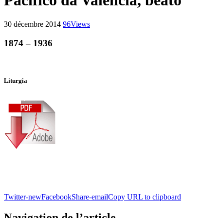
Pacifico da Valencia, beato
30 décembre 2014
96
Views
1874 – 1936
Liturgia
Twitter-new
Facebook
Share-email
Copy URL to clipboard
Navigation de l’article