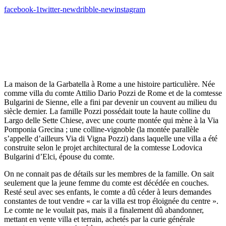
facebook-1
twitter-new
dribble-new
instagram
La maison de la Garbatella à Rome a une histoire particulière. Née
comme villa du comte Attilio Dario Pozzi de Rome et de la comtesse
Bulgarini de Sienne, elle a fini par devenir un couvent au milieu du
siècle dernier. La famille Pozzi possédait toute la haute colline du
Largo delle Sette Chiese, avec une courte montée qui mène à la Via
Pomponia Grecina ; une colline-vignoble (la montée parallèle
s’appelle d’ailleurs Via di Vigna Pozzi) dans laquelle une villa a été
construite selon le projet architectural de la comtesse Lodovica
Bulgarini d’Elci, épouse du comte.
On ne connait pas de détails sur les membres de la famille. On sait
seulement que la jeune femme du comte est décédée en couches.
Resté seul avec ses enfants, le comte a dû céder à leurs demandes
constantes de tout vendre « car la villa est trop éloignée du centre ».
Le comte ne le voulait pas, mais il a finalement dû abandonner,
mettant en vente villa et terrain, achetés par la curie générale