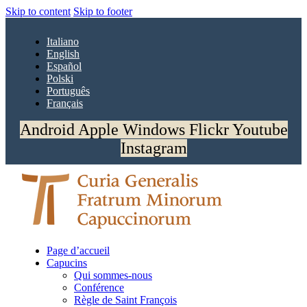
Skip to content
Skip to footer
Italiano
English
Español
Polski
Português
Français
Android
Apple
Windows
Flickr
Youtube
Instagram
Page d’accueil
Capucins
Qui sommes-nous
Conférence
Règle de Saint François