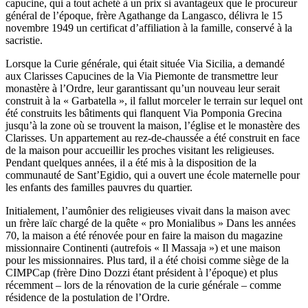
capucine, qui a tout acheté à un prix si avantageux que le procureur
général de l’époque, frère Agathange da Langasco, délivra le 15
novembre 1949 un certificat d’affiliation à la famille, conservé à la
sacristie.
Lorsque la Curie générale, qui était située Via Sicilia, a demandé
aux Clarisses Capucines de la Via Piemonte de transmettre leur
monastère à l’Ordre, leur garantissant qu’un nouveau leur serait
construit à la « Garbatella », il fallut morceler le terrain sur lequel ont
été construits les bâtiments qui flanquent Via Pomponia Grecina
jusqu’à la zone où se trouvent la maison, l’église et le monastère des
Clarisses. Un appartement au rez-de-chaussée a été construit en face
de la maison pour accueillir les proches visitant les religieuses.
Pendant quelques années, il a été mis à la disposition de la
communauté de Sant’Egidio, qui a ouvert une école maternelle pour
les enfants des familles pauvres du quartier.
Initialement, l’aumônier des religieuses vivait dans la maison avec
un frère laïc chargé de la quête « pro Monialibus » Dans les années
70, la maison a été rénovée pour en faire la maison du magazine
missionnaire Continenti (autrefois « Il Massaja ») et une maison
pour les missionnaires. Plus tard, il a été choisi comme siège de la
CIMPCap (frère Dino Dozzi étant président à l’époque) et plus
récemment – lors de la rénovation de la curie générale – comme
résidence de la postulation de l’Ordre.