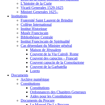
L’histoire de la Curie
Vicarii Generales 1529-1625
Ministri Generales 1625–
Institutions
Fraternité Saint Laurent de Brindisi
Collège International
Institut Historique
Musée Franciscain
Bibliothèque Centrale
Institut Franciscain de Spiritualité
Cas dépendant du Ministre général
Maison de Jérusalem
Couvent de la Via Cairoli, Rome
Couvent des capucins – Frascati
Couvent capucin de la Consolazione
Couvent de la Garbatella
Loreto
Documents
Archive numérique
Constitutions
Constitutions
Ordonnances des Chapitres Generaux
Aides pour les Constitutions
Documents du Procure
Le Manuel De La Procure