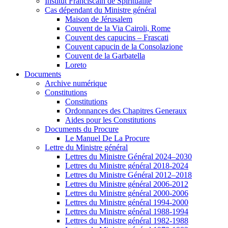
Institut Franciscain de Spiritualité
Cas dépendant du Ministre général
Maison de Jérusalem
Couvent de la Via Cairoli, Rome
Couvent des capucins – Frascati
Couvent capucin de la Consolazione
Couvent de la Garbatella
Loreto
Documents
Archive numérique
Constitutions
Constitutions
Ordonnances des Chapitres Generaux
Aides pour les Constitutions
Documents du Procure
Le Manuel De La Procure
Lettre du Ministre général
Lettres du Ministre Général 2024–2030
Lettres du Ministre général 2018-2024
Lettres du Ministre Général 2012–2018
Lettres du Ministre général 2006-2012
Lettres du Ministre général 2000-2006
Lettres du Ministre général 1994-2000
Lettres du Ministre général 1988-1994
Lettres du Ministre général 1982-1988