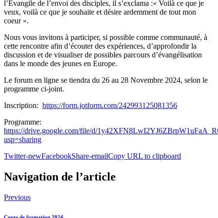
l’Évangile de l’envoi des disciples, il s’exclama :« Voilà ce que je
veux, voilà ce que je souhaite et désire ardemment de tout mon
coeur ».
Nous vous invitons à participer, si possible comme communauté, à
cette rencontre afin d’écouter des expériences, d’approfondir la
discussion et de visualiser de possibles parcours d’évangélisation
dans le monde des jeunes en Europe.
Le forum en ligne se tiendra du 26 au 28 Novembre 2024, selon le
programme ci-joint.
Inscription:
https://form.jotform.com/242993125081356
Programme:
https://drive.google.com/file/d/1y42XFN8LwI2YJ6ZBrpW1uFaA
usp=sharing
Twitter-new
Facebook
Share-email
Copy URL to clipboard
Navigation de l’article
Previous
Cours de formation 2024