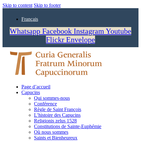
Skip to content
Skip to footer
Français
Whatsapp
Facebook
Instagram
Youtube
Flickr
Envelope
Page d’accueil
Capucins
Qui sommes-nous
Conférence
Règle de Saint François
L’histoire des Capucins
Religionis zelus 1528
Constitutions de Sainte-Euphémie
Où nous sommes
Saints et Bienheureux