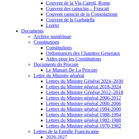
Couvent de la Via Cairoli, Rome
Couvent des capucins – Frascati
Couvent capucin de la Consolazione
Couvent de la Garbatella
Loreto
Documents
Archive numérique
Constitutions
Constitutions
Ordonnances des Chapitres Generaux
Aides pour les Constitutions
Documents du Procure
Le Manuel De La Procure
Lettre du Ministre général
Lettres du Ministre Général 2024–2030
Lettres du Ministre général 2018-2024
Lettres du Ministre Général 2012–2018
Lettres du Ministre général 2006-2012
Lettres du Ministre général 2000-2006
Lettres du Ministre général 1994-2000
Lettres du Ministre général 1988-1994
Lettres du Ministre général 1982-1988
Lettres du Ministre général 1970-1982
Lettres de la Famille Franciscaine
2026-2027