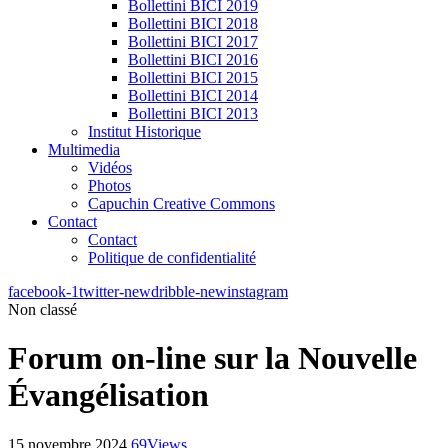
Bollettini BICI 2019
Bollettini BICI 2018
Bollettini BICI 2017
Bollettini BICI 2016
Bollettini BICI 2015
Bollettini BICI 2014
Bollettini BICI 2013
Institut Historique
Multimedia
Vidéos
Photos
Capuchin Creative Commons
Contact
Contact
Politique de confidentialité
facebook-1
twitter-new
dribble-new
instagram
Non classé
Forum on-line sur la Nouvelle
Évangélisation
15 novembre 2024
69
Views