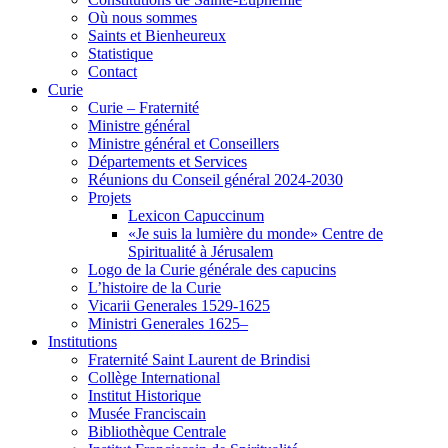
Où nous sommes
Saints et Bienheureux
Statistique
Contact
Curie
Curie – Fraternité
Ministre général
Ministre général et Conseillers
Départements et Services
Réunions du Conseil général 2024-2030
Projets
Lexicon Capuccinum
«Je suis la lumière du monde» Centre de
Spiritualité à Jérusalem
Logo de la Curie générale des capucins
L’histoire de la Curie
Vicarii Generales 1529-1625
Ministri Generales 1625–
Institutions
Fraternité Saint Laurent de Brindisi
Collège International
Institut Historique
Musée Franciscain
Bibliothèque Centrale