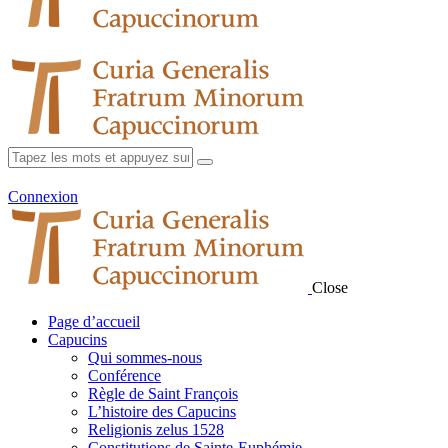
Connexion
Close
Page d’accueil
Capucins
Qui sommes-nous
Conférence
Règle de Saint François
L’histoire des Capucins
Religionis zelus 1528
Constitutions de Sainte-Euphémie