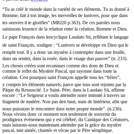
“Tu as créé le monde dans la variété de ses éléments. Tu as donné à
lhomme, fait à ton image, les merveilles de lunivers, pour que dans
tes oeuvres il te glorifies” (MRI20 p.363). De ces paroles nous
saisissons lessence de la relation entre la création, lhomme et Dieu.
Le pape François dans lencyclique Laudato Sii, reflétant le langage
de saint François, souligne : “Lunivers se développe en Dieu qui le
remplit tout. Il y a donc un mystère à contempler dans une feuille,
dans un sentier, dans la rosée, dans le visage dun pauvre” (n. 233).
Les choses créées sont reconnues comme des dons de Dieu et
comme le reflet du Mystère Pascal, qui rayonne dans toute la
création. Cest pourquoi saint François appelle tous les “frères”,
y compris les éléments naturels, parce que tous sont rejoints par la
Pâque du Ressuscité. Le Saint- Père, dans la Laudato Sii, affirme
encore : “Le Seigneur a voulu atteindre notre intimité à travers un
fragment de matière. Non pas den haut, mais de lintérieur, afin que
nous puissions le rencontrer dans notre propre monde”. (n.236).
Nous vivons donc ce moment non seulement de souvenir du
prodigieux événement qui y est célébré, du Cantique des Créatures,
mais laissons-nous maintenant atteindre par la grâce du mystère
pascal, tant aimée, chantée et vécue par le Père séraphique.