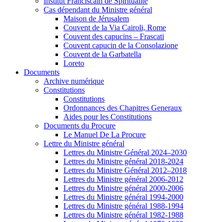
Institut Franciscain de Spiritualité
Cas dépendant du Ministre général
Maison de Jérusalem
Couvent de la Via Cairoli, Rome
Couvent des capucins – Frascati
Couvent capucin de la Consolazione
Couvent de la Garbatella
Loreto
Documents
Archive numérique
Constitutions
Constitutions
Ordonnances des Chapitres Generaux
Aides pour les Constitutions
Documents du Procure
Le Manuel De La Procure
Lettre du Ministre général
Lettres du Ministre Général 2024–2030
Lettres du Ministre général 2018-2024
Lettres du Ministre Général 2012–2018
Lettres du Ministre général 2006-2012
Lettres du Ministre général 2000-2006
Lettres du Ministre général 1994-2000
Lettres du Ministre général 1988-1994
Lettres du Ministre général 1982-1988