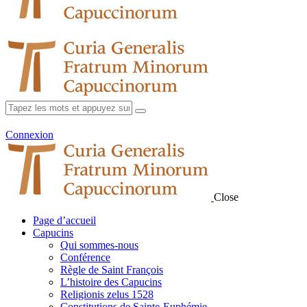
Connexion
Close
Page d’accueil
Capucins
Qui sommes-nous
Conférence
Règle de Saint François
L’histoire des Capucins
Religionis zelus 1528
Constitutions de Sainte-Euphémie