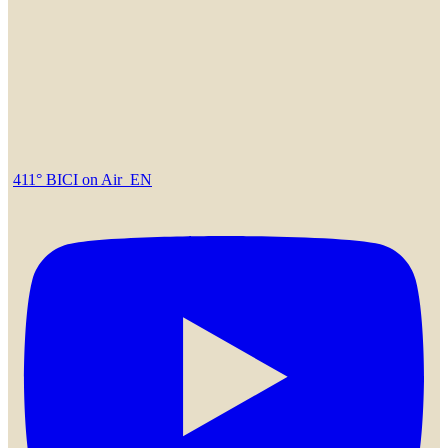
411° BICI on Air_EN