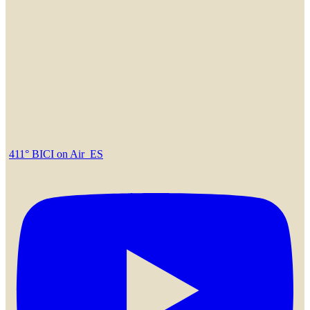
411° BICI on Air_ES