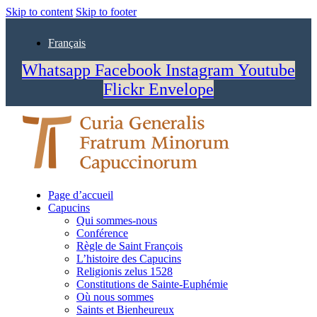
Skip to content
Skip to footer
Français
Whatsapp
Facebook
Instagram
Youtube
Flickr
Envelope
Page d’accueil
Capucins
Qui sommes-nous
Conférence
Règle de Saint François
L’histoire des Capucins
Religionis zelus 1528
Constitutions de Sainte-Euphémie
Où nous sommes
Saints et Bienheureux