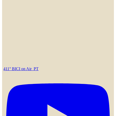
411° BICI on Air_PT