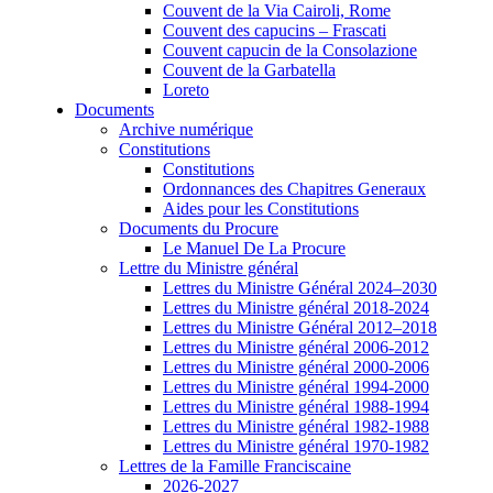
Couvent de la Via Cairoli, Rome
Couvent des capucins – Frascati
Couvent capucin de la Consolazione
Couvent de la Garbatella
Loreto
Documents
Archive numérique
Constitutions
Constitutions
Ordonnances des Chapitres Generaux
Aides pour les Constitutions
Documents du Procure
Le Manuel De La Procure
Lettre du Ministre général
Lettres du Ministre Général 2024–2030
Lettres du Ministre général 2018-2024
Lettres du Ministre Général 2012–2018
Lettres du Ministre général 2006-2012
Lettres du Ministre général 2000-2006
Lettres du Ministre général 1994-2000
Lettres du Ministre général 1988-1994
Lettres du Ministre général 1982-1988
Lettres du Ministre général 1970-1982
Lettres de la Famille Franciscaine
2026-2027