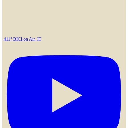
411° BICI on Air_IT