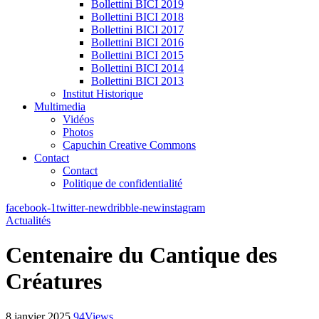
Bollettini BICI 2019
Bollettini BICI 2018
Bollettini BICI 2017
Bollettini BICI 2016
Bollettini BICI 2015
Bollettini BICI 2014
Bollettini BICI 2013
Institut Historique
Multimedia
Vidéos
Photos
Capuchin Creative Commons
Contact
Contact
Politique de confidentialité
facebook-1
twitter-new
dribble-new
instagram
Actualités
Centenaire du Cantique des
Créatures
8 janvier 2025
94
Views