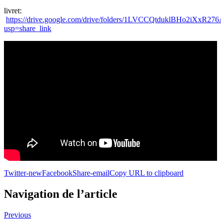
livret:
https://drive.google.com/drive/folders/1LVCCQtduklBHo2iXxR27
usp=share_link
Twitter-new
Facebook
Share-email
Copy URL to clipboard
Navigation de l’article
Previous