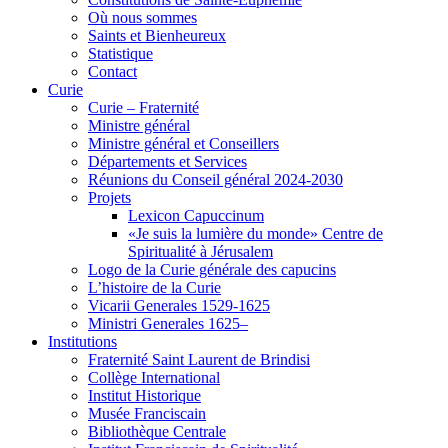
Où nous sommes
Saints et Bienheureux
Statistique
Contact
Curie
Curie – Fraternité
Ministre général
Ministre général et Conseillers
Départements et Services
Réunions du Conseil général 2024-2030
Projets
Lexicon Capuccinum
«Je suis la lumière du monde» Centre de
Spiritualité à Jérusalem
Logo de la Curie générale des capucins
L’histoire de la Curie
Vicarii Generales 1529-1625
Ministri Generales 1625–
Institutions
Fraternité Saint Laurent de Brindisi
Collège International
Institut Historique
Musée Franciscain
Bibliothèque Centrale