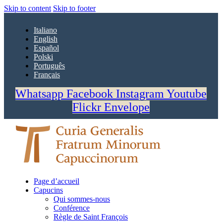
Skip to content
Skip to footer
Italiano
English
Español
Polski
Português
Français
Whatsapp
Facebook
Instagram
Youtube
Flickr
Envelope
Page d’accueil
Capucins
Qui sommes-nous
Conférence
Règle de Saint François