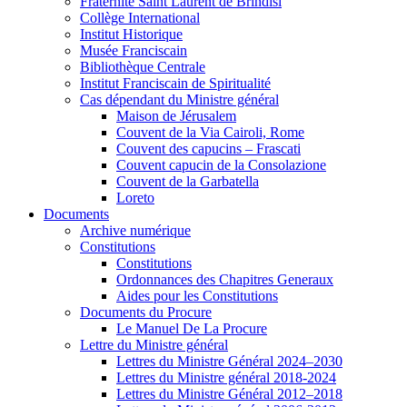
Fraternité Saint Laurent de Brindisi
Collège International
Institut Historique
Musée Franciscain
Bibliothèque Centrale
Institut Franciscain de Spiritualité
Cas dépendant du Ministre général
Maison de Jérusalem
Couvent de la Via Cairoli, Rome
Couvent des capucins – Frascati
Couvent capucin de la Consolazione
Couvent de la Garbatella
Loreto
Documents
Archive numérique
Constitutions
Constitutions
Ordonnances des Chapitres Generaux
Aides pour les Constitutions
Documents du Procure
Le Manuel De La Procure
Lettre du Ministre général
Lettres du Ministre Général 2024–2030
Lettres du Ministre général 2018-2024
Lettres du Ministre Général 2012–2018