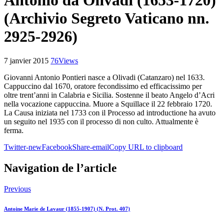
Antonio da Olivadi (1653-1720)
(Archivio Segreto Vaticano nn.
2925-2926)
7 janvier 2015
76
Views
Giovanni Antonio Pontieri nasce a Olivadi (Catanzaro) nel 1633.
Cappuccino dal 1670, oratore fecondissimo ed efficacissimo per
oltre trent’anni in Calabria e Sicilia. Sostenne il beato Angelo d’Acri
nella vocazione cappuccina. Muore a Squillace il 22 febbraio 1720.
La Causa iniziata nel 1733 con il Processo ad introductione ha avuto
un seguito nel 1935 con il processo di non culto. Attualmente è
ferma.
Twitter-new
Facebook
Share-email
Copy URL to clipboard
Navigation de l’article
Previous
Antoine Marie de Lavaur (1855-1907) (N. Prot. 407)