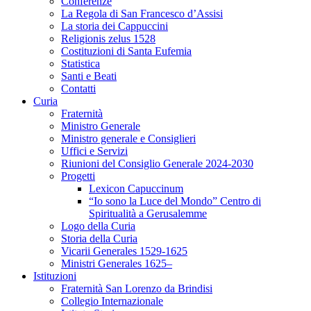
Conferenze
La Regola di San Francesco d’Assisi
La storia dei Cappuccini
Religionis zelus 1528
Costituzioni di Santa Eufemia
Statistica
Santi e Beati
Contatti
Curia
Fraternità
Ministro Generale
Ministro generale e Consiglieri
Uffici e Servizi
Riunioni del Consiglio Generale 2024-2030
Progetti
Lexicon Capuccinum
“Io sono la Luce del Mondo” Centro di
Spiritualità a Gerusalemme
Logo della Curia
Storia della Curia
Vicarii Generales 1529-1625
Ministri Generales 1625–
Istituzioni
Fraternità San Lorenzo da Brindisi
Collegio Internazionale