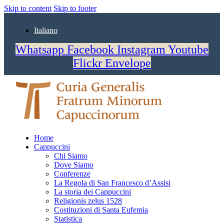
Skip to content
Skip to footer
Italiano
Whatsapp
Facebook
Instagram
Youtube
Flickr
Envelope
Home
Cappuccini
Chi Siamo
Dove Siamo
Conferenze
La Regola di San Francesco d’Assisi
La storia dei Cappuccini
Religionis zelus 1528
Costituzioni di Santa Eufemia
Statistica