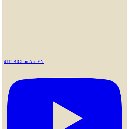
411° BICI on Air_EN