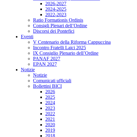
2026-2027
2024-2025
2022-2023
Ratio Formationis Ordinis
Consigli Plenari dell’Ordine
Discorsi dei Pontefici
Eventi
V Centenario della Riforma Cappuccina
Incontro Fratelli Laici 2025
IX Consiglio Plenario dell’Ordine
PANAF 2027
EPAN 2027
Notizie
Notizie
Comunicati ufficiali
Bollettini BICI
2026
2025
2024
2023
2022
2021
2020
2019
2018