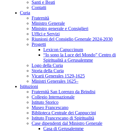
Santi e Beati
Contatti
Curia
Fraternità
Ministro Generale
Ministro generale e Consiglieri
Uffici e Servizi
Riunioni del Consiglio Generale 2024-2030
Progetti
Lexicon Capuccinum
“Io sono la Luce del Mondo” Centro di
Spiritualità a Gerusalemme
Logo della Curia
Storia della Curia
Vicarii Generales 1529-1625
Ministri Generales 1625–
Istituzioni
Fraternità San Lorenzo da Brindisi
Collegio Internazionale
Istituto Storico
Museo Francescano
Biblioteca Centrale dei Cappuccini
Istituto Francescano di Spiritualità
Case dipendenti dal Ministro Generale
Casa di Gerusalemme