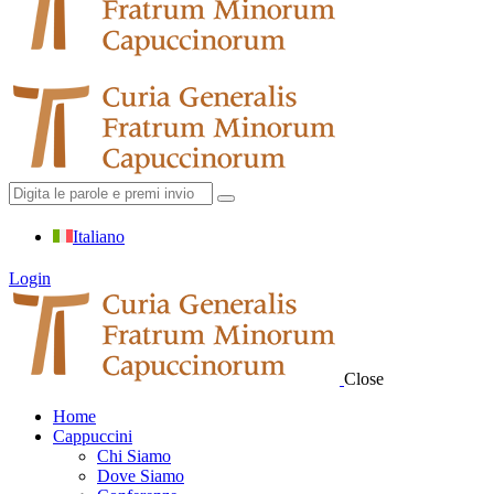
Italiano
Login
Close
Home
Cappuccini
Chi Siamo
Dove Siamo