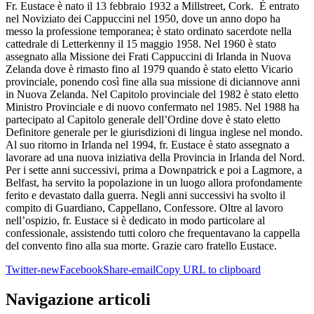
Fr. Eustace è nato il 13 febbraio 1932 a Millstreet, Cork. È entrato
nel Noviziato dei Cappuccini nel 1950, dove un anno dopo ha
messo la professione temporanea; è stato ordinato sacerdote nella
cattedrale di Letterkenny il 15 maggio 1958. Nel 1960 è stato
assegnato alla Missione dei Frati Cappuccini di Irlanda in Nuova
Zelanda dove è rimasto fino al 1979 quando è stato eletto Vicario
provinciale, ponendo così fine alla sua missione di diciannove anni
in Nuova Zelanda. Nel Capitolo provinciale del 1982 è stato eletto
Ministro Provinciale e di nuovo confermato nel 1985. Nel 1988 ha
partecipato al Capitolo generale dell’Ordine dove è stato eletto
Definitore generale per le giurisdizioni di lingua inglese nel mondo.
Al suo ritorno in Irlanda nel 1994, fr. Eustace è stato assegnato a
lavorare ad una nuova iniziativa della Provincia in Irlanda del Nord.
Per i sette anni successivi, prima a Downpatrick e poi a Lagmore, a
Belfast, ha servito la popolazione in un luogo allora profondamente
ferito e devastato dalla guerra. Negli anni successivi ha svolto il
compito di Guardiano, Cappellano, Confessore. Oltre al lavoro
nell’ospizio, fr. Eustace si è dedicato in modo particolare al
confessionale, assistendo tutti coloro che frequentavano la cappella
del convento fino alla sua morte. Grazie caro fratello Eustace.
Twitter-new
Facebook
Share-email
Copy URL to clipboard
Navigazione articoli