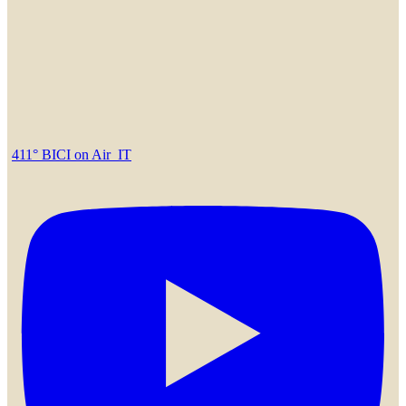
411° BICI on Air_IT