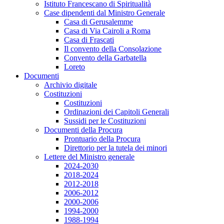
Istituto Francescano di Spiritualità
Case dipendenti dal Ministro Generale
Casa di Gerusalemme
Casa di Via Cairoli a Roma
Casa di Frascati
Il convento della Consolazione
Convento della Garbatella
Loreto
Documenti
Archivio digitale
Costituzioni
Costituzioni
Ordinazioni dei Capitoli Generali
Sussidi per le Costituzioni
Documenti della Procura
Prontuario della Procura
Direttorio per la tutela dei minori
Lettere del Ministro generale
2024-2030
2018-2024
2012-2018
2006-2012
2000-2006
1994-2000
1988-1994