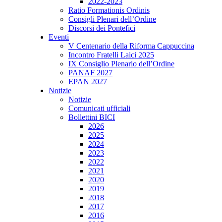
2022-2023
Ratio Formationis Ordinis
Consigli Plenari dell’Ordine
Discorsi dei Pontefici
Eventi
V Centenario della Riforma Cappuccina
Incontro Fratelli Laici 2025
IX Consiglio Plenario dell’Ordine
PANAF 2027
EPAN 2027
Notizie
Notizie
Comunicati ufficiali
Bollettini BICI
2026
2025
2024
2023
2022
2021
2020
2019
2018
2017
2016