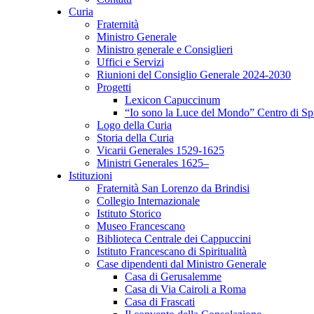
Curia
Fraternità
Ministro Generale
Ministro generale e Consiglieri
Uffici e Servizi
Riunioni del Consiglio Generale 2024-2030
Progetti
Lexicon Capuccinum
“Io sono la Luce del Mondo” Centro di Sp
Logo della Curia
Storia della Curia
Vicarii Generales 1529-1625
Ministri Generales 1625–
Istituzioni
Fraternità San Lorenzo da Brindisi
Collegio Internazionale
Istituto Storico
Museo Francescano
Biblioteca Centrale dei Cappuccini
Istituto Francescano di Spiritualità
Case dipendenti dal Ministro Generale
Casa di Gerusalemme
Casa di Via Cairoli a Roma
Casa di Frascati