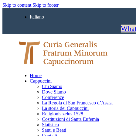
Skip to content
Skip to footer
Italiano
What
Home
Cappuccini
Chi Siamo
Dove Siamo
Conferenze
La Regola di San Francesco d’Assisi
La storia dei Cappuccini
Religionis zelus 1528
Costituzioni di Santa Eufemia
Statistica
Santi e Beati
Contatti