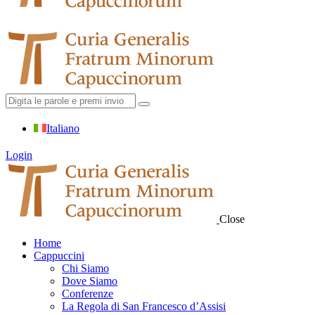
Italiano
Login
Close
Home
Cappuccini
Chi Siamo
Dove Siamo
Conferenze
La Regola di San Francesco d’Assisi