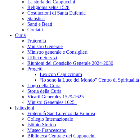
La storia dei Cappuccini
Religionis zelus 1528
Costituzioni di Santa Eufemia
Statistica
Santi e Beati
Contatti
Curia
Fraternità
Ministro Generale
Ministro generale e Consiglieri
Uffici e Servizi
Riunioni del Consiglio Generale 2024-2030
Progetti
Lexicon Capuccinum
“Io sono la Luce del Mondo” Centro di Spirituali
Logo della Curia
Storia della Curia
Vicarii Generales 1529-1625
Ministri Generales 1625–
Istituzioni
Fraternità San Lorenzo da Brindisi
Collegio Internazionale
Istituto Storico
Museo Francescano
Biblioteca Centrale dei Cappuccini