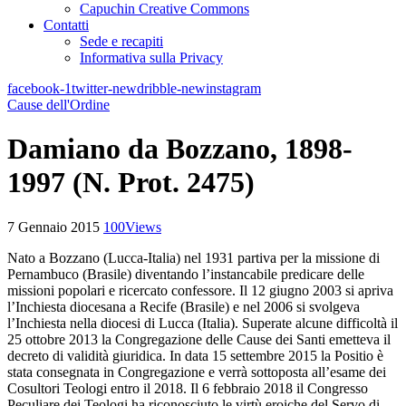
Capuchin Creative Commons
Contatti
Sede e recapiti
Informativa sulla Privacy
facebook-1
twitter-new
dribble-new
instagram
Cause dell'Ordine
Damiano da Bozzano, 1898-
1997 (N. Prot. 2475)
7 Gennaio 2015
100
Views
Nato a Bozzano (Lucca-Italia) nel 1931 partiva per la missione di
Pernambuco (Brasile) diventando l’instancabile predicare delle
missioni popolari e ricercato confessore. Il 12 giugno 2003 si apriva
l’Inchiesta diocesana a Recife (Brasile) e nel 2006 si svolgeva
l’Inchiesta nella diocesi di Lucca (Italia). Superate alcune difficoltà il
25 ottobre 2013 la Congregazione delle Cause dei Santi emetteva il
decreto di validità giuridica. In data 15 settembre 2015 la Positio è
stata consegnata in Congregazione e verrà sottoposta all’esame dei
Cosultori Teologi entro il 2018. Il 6 febbraio 2018 il Congresso
Peculiare dei Teologi ha riconosciuto le virtù eroiche del Servo di