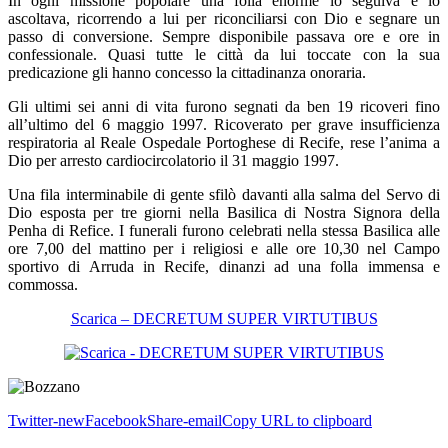
In ogni missione popolare una folla enorme lo seguiva e lo
ascoltava, ricorrendo a lui per riconciliarsi con Dio e segnare un
passo di conversione. Sempre disponibile passava ore e ore in
confessionale. Quasi tutte le città da lui toccate con la sua
predicazione gli hanno concesso la cittadinanza onoraria.
Gli ultimi sei anni di vita furono segnati da ben 19 ricoveri fino
all’ultimo del 6 maggio 1997. Ricoverato per grave insufficienza
respiratoria al Reale Ospedale Portoghese di Recife, rese l’anima a
Dio per arresto cardiocircolatorio il 31 maggio 1997.
Una fila interminabile di gente sfilò davanti alla salma del Servo di
Dio esposta per tre giorni nella Basilica di Nostra Signora della
Penha di Refice. I funerali furono celebrati nella stessa Basilica alle
ore 7,00 del mattino per i religiosi e alle ore 10,30 nel Campo
sportivo di Arruda in Recife, dinanzi ad una folla immensa e
commossa.
Scarica – DECRETUM SUPER VIRTUTIBUS
Twitter-new
Facebook
Share-email
Copy URL to clipboard