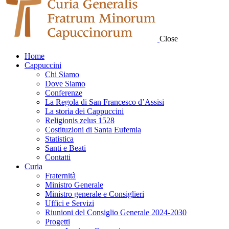
Close
Home
Cappuccini
Chi Siamo
Dove Siamo
Conferenze
La Regola di San Francesco d’Assisi
La storia dei Cappuccini
Religionis zelus 1528
Costituzioni di Santa Eufemia
Statistica
Santi e Beati
Contatti
Curia
Fraternità
Ministro Generale
Ministro generale e Consiglieri
Uffici e Servizi
Riunioni del Consiglio Generale 2024-2030
Progetti