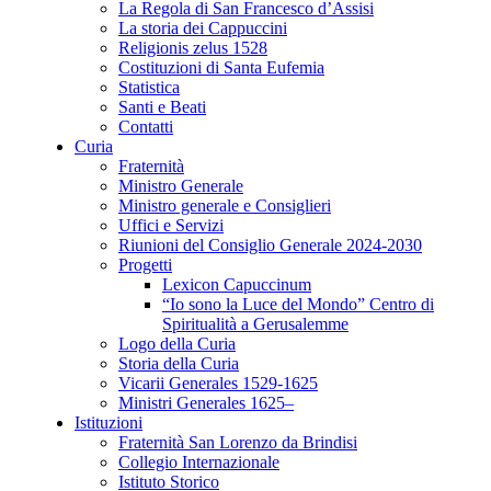
La Regola di San Francesco d’Assisi
La storia dei Cappuccini
Religionis zelus 1528
Costituzioni di Santa Eufemia
Statistica
Santi e Beati
Contatti
Curia
Fraternità
Ministro Generale
Ministro generale e Consiglieri
Uffici e Servizi
Riunioni del Consiglio Generale 2024-2030
Progetti
Lexicon Capuccinum
“Io sono la Luce del Mondo” Centro di
Spiritualità a Gerusalemme
Logo della Curia
Storia della Curia
Vicarii Generales 1529-1625
Ministri Generales 1625–
Istituzioni
Fraternità San Lorenzo da Brindisi
Collegio Internazionale
Istituto Storico