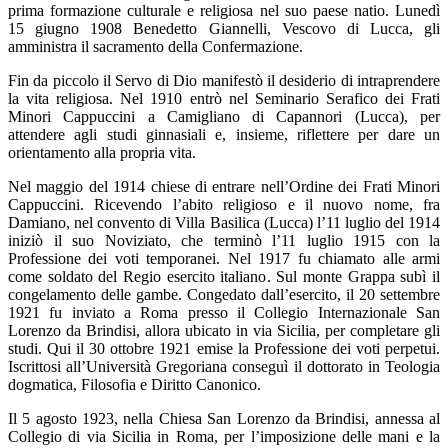
prima formazione culturale e religiosa nel suo paese natio. Lunedì
15 giugno 1908 Benedetto Giannelli, Vescovo di Lucca, gli
amministra il sacramento della Confermazione.
Fin da piccolo il Servo di Dio manifestò il desiderio di intraprendere
la vita religiosa. Nel 1910 entrò nel Seminario Serafico dei Frati
Minori Cappuccini a Camigliano di Capannori (Lucca), per
attendere agli studi ginnasiali e, insieme, riflettere per dare un
orientamento alla propria vita.
Nel maggio del 1914 chiese di entrare nell’Ordine dei Frati Minori
Cappuccini. Ricevendo l’abito religioso e il nuovo nome, fra
Damiano, nel convento di Villa Basilica (Lucca) l’11 luglio del 1914
iniziò il suo Noviziato, che terminò l’11 luglio 1915 con la
Professione dei voti temporanei. Nel 1917 fu chiamato alle armi
come soldato del Regio esercito italiano. Sul monte Grappa subì il
congelamento delle gambe. Congedato dall’esercito, il 20 settembre
1921 fu inviato a Roma presso il Collegio Internazionale San
Lorenzo da Brindisi, allora ubicato in via Sicilia, per completare gli
studi. Qui il 30 ottobre 1921 emise la Professione dei voti perpetui.
Iscrittosi all’Università Gregoriana conseguì il dottorato in Teologia
dogmatica, Filosofia e Diritto Canonico.
Il 5 agosto 1923, nella Chiesa San Lorenzo da Brindisi, annessa al
Collegio di via Sicilia in Roma, per l’imposizione delle mani e la