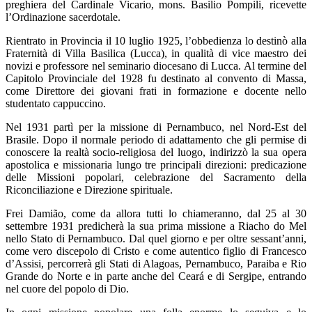
preghiera del Cardinale Vicario, mons. Basilio Pompili, ricevette
l’Ordinazione sacerdotale.
Rientrato in Provincia il 10 luglio 1925, l’obbedienza lo destinò alla
Fraternità di Villa Basilica (Lucca), in qualità di vice maestro dei
novizi e professore nel seminario diocesano di Lucca. Al termine del
Capitolo Provinciale del 1928 fu destinato al convento di Massa,
come Direttore dei giovani frati in formazione e docente nello
studentato cappuccino.
Nel 1931 partì per la missione di Pernambuco, nel Nord-Est del
Brasile. Dopo il normale periodo di adattamento che gli permise di
conoscere la realtà socio-religiosa del luogo, indirizzò la sua opera
apostolica e missionaria lungo tre principali direzioni: predicazione
delle Missioni popolari, celebrazione del Sacramento della
Riconciliazione e Direzione spirituale.
Frei Damião, come da allora tutti lo chiameranno, dal 25 al 30
settembre 1931 predicherà la sua prima missione a Riacho do Mel
nello Stato di Pernambuco. Dal quel giorno e per oltre sessant’anni,
come vero discepolo di Cristo e come autentico figlio di Francesco
d’Assisi, percorrerà gli Stati di Alagoas, Pernambuco, Paraiba e Rio
Grande do Norte e in parte anche del Ceará e di Sergipe, entrando
nel cuore del popolo di Dio.