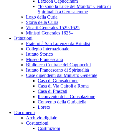
Lexicon Capuccinum
“Io sono la Luce del Mondo” Centro di
Spiritualità a Gerusalemme
Logo della Curia
Storia della Curia
Vicarii Generales 1529-1625
Ministri Generales 1625–
Istituzioni
Fraternità San Lorenzo da Brindisi
Collegio Internazionale
Istituto Storico
Museo Francescano
Biblioteca Centrale dei Cappuccini
Istituto Francescano di Spiritualità
Case dipendenti dal Ministro Generale
Casa di Gerusalemme
Casa di Via Cairoli a Roma
Casa di Frascati
Il convento della Consolazione
Convento della Garbatella
Loreto
Documenti
Archivio digitale
Costituzioni
Costituzioni