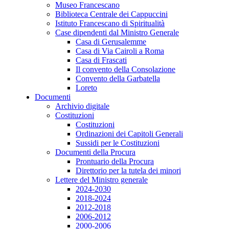
Museo Francescano
Biblioteca Centrale dei Cappuccini
Istituto Francescano di Spiritualità
Case dipendenti dal Ministro Generale
Casa di Gerusalemme
Casa di Via Cairoli a Roma
Casa di Frascati
Il convento della Consolazione
Convento della Garbatella
Loreto
Documenti
Archivio digitale
Costituzioni
Costituzioni
Ordinazioni dei Capitoli Generali
Sussidi per le Costituzioni
Documenti della Procura
Prontuario della Procura
Direttorio per la tutela dei minori
Lettere del Ministro generale
2024-2030
2018-2024
2012-2018
2006-2012
2000-2006