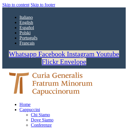
Skip to content
Skip to footer
Italiano
English
Español
Polski
Português
Français
Whatsapp
Facebook
Instagram
Youtube
Flickr
Envelope
Home
Cappuccini
Chi Siamo
Dove Siamo
Conferenze