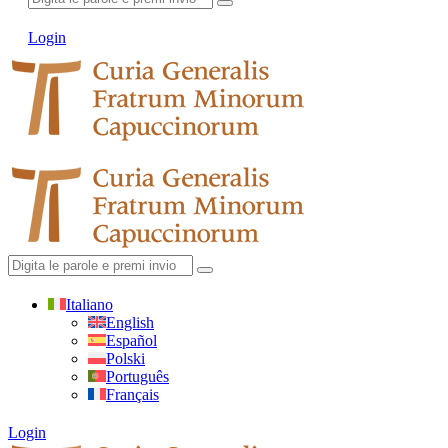
Login
Italiano
English
Español
Polski
Português
Français
Login