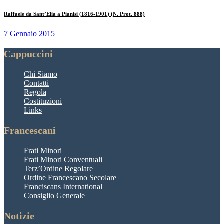
Raffaele da Sant’Elia a Pianisi (1816-1901) (N. Prot. 888)
7 Gennaio 2015
Cappuccini
Chi Siamo
Contatti
Regola
Costituzioni
Links
Francescani
Frati Minori
Frati Minori Conventuali
Terz’Ordine Regolare
Ordine Francescano Secolare
Franciscans International
Consiglio Generale
Notizie