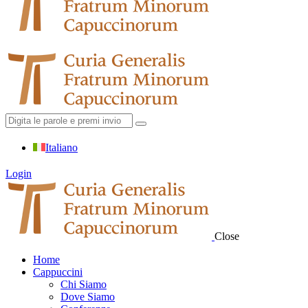
Italiano
Login
Close
Home
Cappuccini
Chi Siamo
Dove Siamo