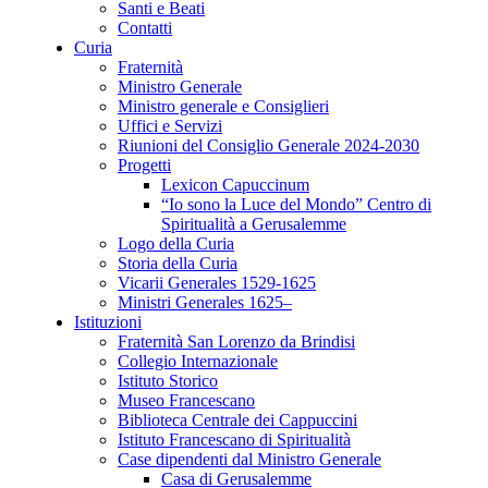
Santi e Beati
Contatti
Curia
Fraternità
Ministro Generale
Ministro generale e Consiglieri
Uffici e Servizi
Riunioni del Consiglio Generale 2024-2030
Progetti
Lexicon Capuccinum
“Io sono la Luce del Mondo” Centro di
Spiritualità a Gerusalemme
Logo della Curia
Storia della Curia
Vicarii Generales 1529-1625
Ministri Generales 1625–
Istituzioni
Fraternità San Lorenzo da Brindisi
Collegio Internazionale
Istituto Storico
Museo Francescano
Biblioteca Centrale dei Cappuccini
Istituto Francescano di Spiritualità
Case dipendenti dal Ministro Generale
Casa di Gerusalemme