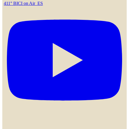
411° BICI on Air_ES