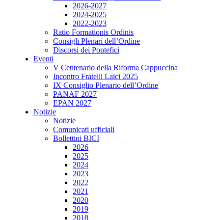
2026-2027
2024-2025
2022-2023
Ratio Formationis Ordinis
Consigli Plenari dell’Ordine
Discorsi dei Pontefici
Eventi
V Centenario della Riforma Cappuccina
Incontro Fratelli Laici 2025
IX Consiglio Plenario dell’Ordine
PANAF 2027
EPAN 2027
Notizie
Notizie
Comunicati ufficiali
Bollettini BICI
2026
2025
2024
2023
2022
2021
2020
2019
2018