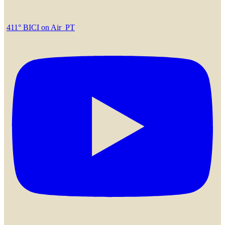
411° BICI on Air_PT