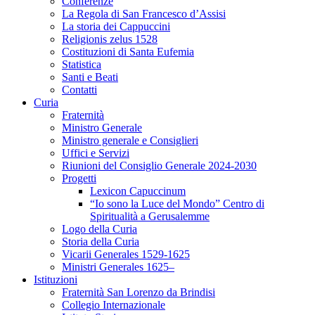
Conferenze
La Regola di San Francesco d’Assisi
La storia dei Cappuccini
Religionis zelus 1528
Costituzioni di Santa Eufemia
Statistica
Santi e Beati
Contatti
Curia
Fraternità
Ministro Generale
Ministro generale e Consiglieri
Uffici e Servizi
Riunioni del Consiglio Generale 2024-2030
Progetti
Lexicon Capuccinum
“Io sono la Luce del Mondo” Centro di
Spiritualità a Gerusalemme
Logo della Curia
Storia della Curia
Vicarii Generales 1529-1625
Ministri Generales 1625–
Istituzioni
Fraternità San Lorenzo da Brindisi
Collegio Internazionale