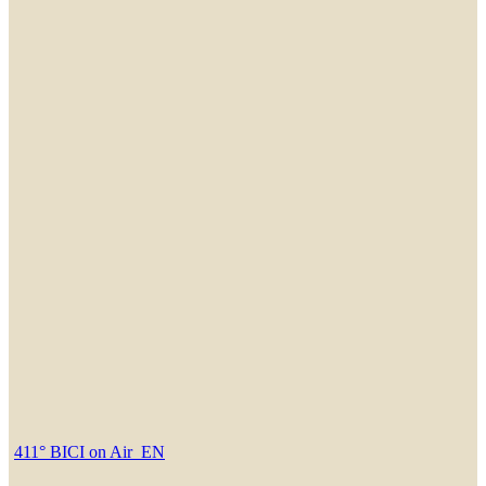
411° BICI on Air_EN