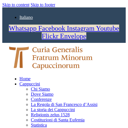
Skip to content
Skip to footer
Italiano
Whatsapp
Facebook
Instagram
Youtube
Flickr
Envelope
Home
Cappuccini
Chi Siamo
Dove Siamo
Conferenze
La Regola di San Francesco d’Assisi
La storia dei Cappuccini
Religionis zelus 1528
Costituzioni di Santa Eufemia
Statistica