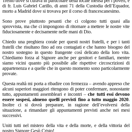
Trento dove si curava in particolare della locale mensa per i poveri, e
di fr. Luis Gabriel Carillo, di anni 71 della Custodia dell’Equador,
morto a Madrid dove si trovava per il corso di francescanesimo.
Sono prove piuttosto pesanti che ci colgono tutti quasi alla
sprovvista, ma che ci impongono di ritornare a mettere le nostre vite
fiduciosamente e decisamente nelle mani di Dio.
Chiedo una preghiera corale per questi nostri fratelli, e per i tanti
fratelli che risultano fino ad ora contagiati e che hanno bisogno del
nostro sostegno in questo frangente così delicato della loro vita.
Chiediamo forza al Signore anche per genitori e familiari, mentre
siamo vicini quanto più possibile alle rispettive circoscrizioni di
appartenenza e a quelle che in questo momento sono particolarmente
provate.
Questa realtà mi porta a ribadire con fermezza – avendo appreso che
alcuni superiori maggiori ritengono di poter confermare, nonostante
tutto, appuntamenti assembleari e incontri –
che tutti essi devono
essere sospesi, almeno quelli previsti fino a tutto maggio 2020
.
Inoltre ci si dovrà preparare, in ragione dell’evolversi della
situazione, a rimandare gli appuntamenti previsti anche nei mesi
successivi.
Uniti tutti nel mistero della vita e della morte, e della vittoria del
nostro Signore Gesù Cristo!