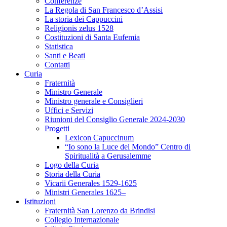
Conferenze
La Regola di San Francesco d’Assisi
La storia dei Cappuccini
Religionis zelus 1528
Costituzioni di Santa Eufemia
Statistica
Santi e Beati
Contatti
Curia
Fraternità
Ministro Generale
Ministro generale e Consiglieri
Uffici e Servizi
Riunioni del Consiglio Generale 2024-2030
Progetti
Lexicon Capuccinum
“Io sono la Luce del Mondo” Centro di
Spiritualità a Gerusalemme
Logo della Curia
Storia della Curia
Vicarii Generales 1529-1625
Ministri Generales 1625–
Istituzioni
Fraternità San Lorenzo da Brindisi
Collegio Internazionale