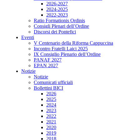
2026-2027
2024-2025
2022-2023
Ratio Formationis Ordinis
Consigli Plenari dell’Ordine
Discorsi dei Pontefici
Eventi
V Centenario della Riforma Cappuccina
Incontro Fratelli Laici 2025
IX Consiglio Plenario dell’Ordine
PANAF 2027
EPAN 2027
Notizie
Notizie
Comunicati ufficiali
Bollettini BICI
2026
2025
2024
2023
2022
2021
2020
2019
2018