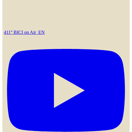
411° BICI on Air_EN