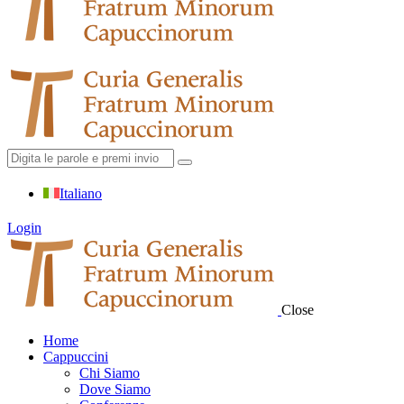
Italiano
Login
Close
Home
Cappuccini
Chi Siamo
Dove Siamo