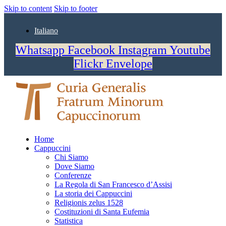
Skip to content
Skip to footer
Italiano
Whatsapp
Facebook
Instagram
Youtube
Flickr
Envelope
Home
Cappuccini
Chi Siamo
Dove Siamo
Conferenze
La Regola di San Francesco d’Assisi
La storia dei Cappuccini
Religionis zelus 1528
Costituzioni di Santa Eufemia
Statistica