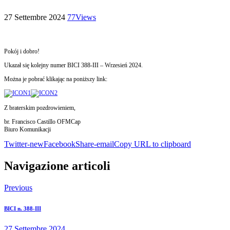
27 Settembre 2024
77
Views
Pokój i dobro!
Ukazał się kolejny numer BICI 388-III – Wrzesień 2024.
Można je pobrać klikając na poniższy link:
Z braterskim pozdrowieniem,
br. Francisco Castillo OFMCap
Biuro Komunikacji
Twitter-new
Facebook
Share-email
Copy URL to clipboard
Navigazione articoli
Previous
BICI n. 388-III
27 Settembre 2024