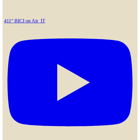
411° BICI on Air_IT