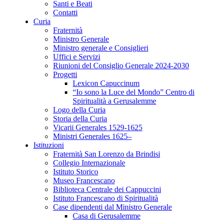
Santi e Beati
Contatti
Curia
Fraternità
Ministro Generale
Ministro generale e Consiglieri
Uffici e Servizi
Riunioni del Consiglio Generale 2024-2030
Progetti
Lexicon Capuccinum
“Io sono la Luce del Mondo” Centro di
Spiritualità a Gerusalemme
Logo della Curia
Storia della Curia
Vicarii Generales 1529-1625
Ministri Generales 1625–
Istituzioni
Fraternità San Lorenzo da Brindisi
Collegio Internazionale
Istituto Storico
Museo Francescano
Biblioteca Centrale dei Cappuccini
Istituto Francescano di Spiritualità
Case dipendenti dal Ministro Generale
Casa di Gerusalemme