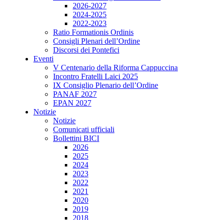
2026-2027
2024-2025
2022-2023
Ratio Formationis Ordinis
Consigli Plenari dell’Ordine
Discorsi dei Pontefici
Eventi
V Centenario della Riforma Cappuccina
Incontro Fratelli Laici 2025
IX Consiglio Plenario dell’Ordine
PANAF 2027
EPAN 2027
Notizie
Notizie
Comunicati ufficiali
Bollettini BICI
2026
2025
2024
2023
2022
2021
2020
2019
2018