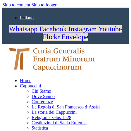
Skip to content
Skip to footer
Italiano
Whatsapp
Facebook
Instagram
Youtube
Flickr
Envelope
Home
Cappuccini
Chi Siamo
Dove Siamo
Conferenze
La Regola di San Francesco d’Assisi
La storia dei Cappuccini
Religionis zelus 1528
Costituzioni di Santa Eufemia
Statistica