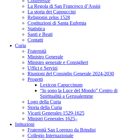
Conferenze
La Regola di San Francesco d’Assisi
La storia dei Cappuccini
Religionis zelus 1528
Costituzioni di Santa Eufemia
Statistica
Santi e Beati
Contatti
Curia
Fraternità
Ministro Generale
Ministro generale e Consiglieri
Uffici e Servizi
Riunioni del Consiglio Generale 2024-2030
Progetti
Lexicon Capuccinum
“Io sono la Luce del Mondo” Centro di
Spiritualità a Gerusalemme
Logo della Curia
Storia della Curia
Vicarii Generales 1529-1625
Ministri Generales 1625–
Istituzioni
Fraternità San Lorenzo da Brindisi
Collegio Internazionale