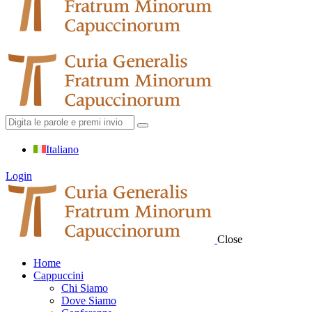
Italiano
Login
Close
Home
Cappuccini
Chi Siamo
Dove Siamo