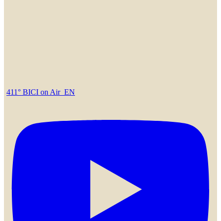
411° BICI on Air_EN