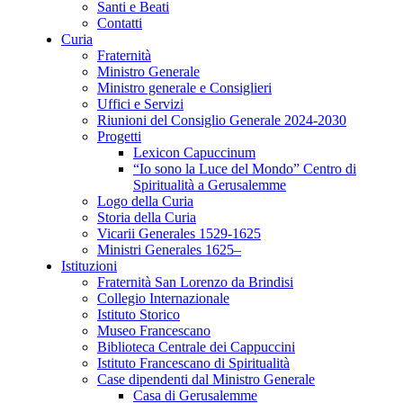
Santi e Beati
Contatti
Curia
Fraternità
Ministro Generale
Ministro generale e Consiglieri
Uffici e Servizi
Riunioni del Consiglio Generale 2024-2030
Progetti
Lexicon Capuccinum
“Io sono la Luce del Mondo” Centro di
Spiritualità a Gerusalemme
Logo della Curia
Storia della Curia
Vicarii Generales 1529-1625
Ministri Generales 1625–
Istituzioni
Fraternità San Lorenzo da Brindisi
Collegio Internazionale
Istituto Storico
Museo Francescano
Biblioteca Centrale dei Cappuccini
Istituto Francescano di Spiritualità
Case dipendenti dal Ministro Generale
Casa di Gerusalemme