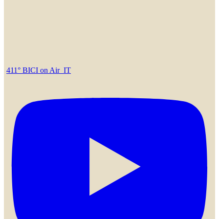
411° BICI on Air_IT