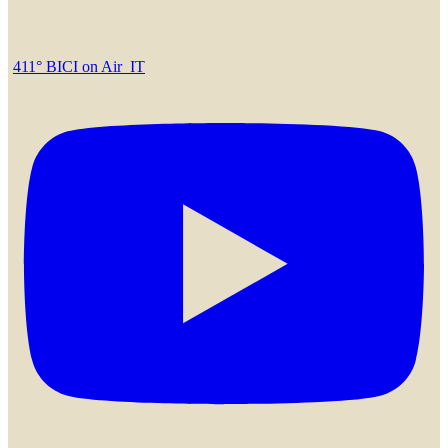
411° BICI on Air_IT