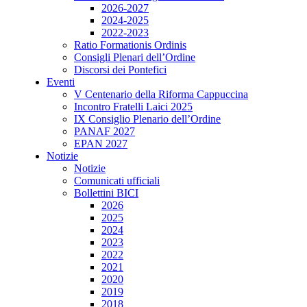
2026-2027
2024-2025
2022-2023
Ratio Formationis Ordinis
Consigli Plenari dell’Ordine
Discorsi dei Pontefici
Eventi
V Centenario della Riforma Cappuccina
Incontro Fratelli Laici 2025
IX Consiglio Plenario dell’Ordine
PANAF 2027
EPAN 2027
Notizie
Notizie
Comunicati ufficiali
Bollettini BICI
2026
2025
2024
2023
2022
2021
2020
2019
2018