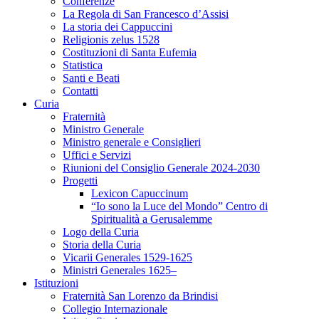
Conferenze
La Regola di San Francesco d’Assisi
La storia dei Cappuccini
Religionis zelus 1528
Costituzioni di Santa Eufemia
Statistica
Santi e Beati
Contatti
Curia
Fraternità
Ministro Generale
Ministro generale e Consiglieri
Uffici e Servizi
Riunioni del Consiglio Generale 2024-2030
Progetti
Lexicon Capuccinum
“Io sono la Luce del Mondo” Centro di
Spiritualità a Gerusalemme
Logo della Curia
Storia della Curia
Vicarii Generales 1529-1625
Ministri Generales 1625–
Istituzioni
Fraternità San Lorenzo da Brindisi
Collegio Internazionale