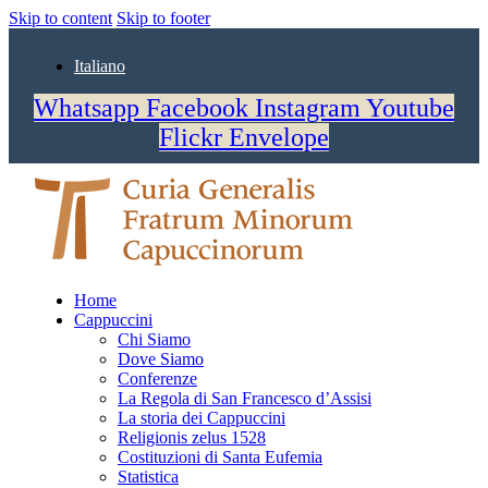
Skip to content
Skip to footer
Italiano
Whatsapp
Facebook
Instagram
Youtube
Flickr
Envelope
Home
Cappuccini
Chi Siamo
Dove Siamo
Conferenze
La Regola di San Francesco d’Assisi
La storia dei Cappuccini
Religionis zelus 1528
Costituzioni di Santa Eufemia
Statistica