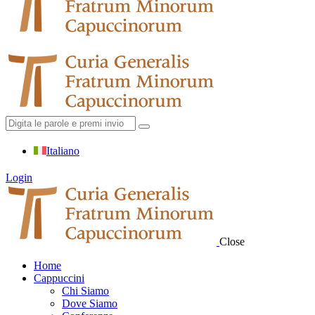
Italiano
Login
Close
Home
Cappuccini
Chi Siamo
Dove Siamo