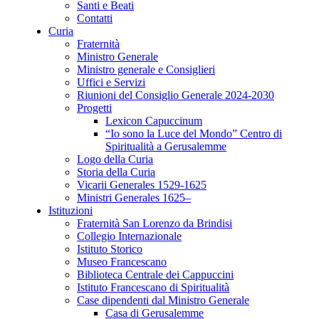
Santi e Beati
Contatti
Curia
Fraternità
Ministro Generale
Ministro generale e Consiglieri
Uffici e Servizi
Riunioni del Consiglio Generale 2024-2030
Progetti
Lexicon Capuccinum
“Io sono la Luce del Mondo” Centro di
Spiritualità a Gerusalemme
Logo della Curia
Storia della Curia
Vicarii Generales 1529-1625
Ministri Generales 1625–
Istituzioni
Fraternità San Lorenzo da Brindisi
Collegio Internazionale
Istituto Storico
Museo Francescano
Biblioteca Centrale dei Cappuccini
Istituto Francescano di Spiritualità
Case dipendenti dal Ministro Generale
Casa di Gerusalemme