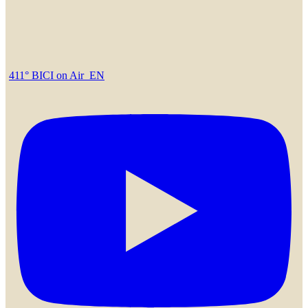
411° BICI on Air_EN