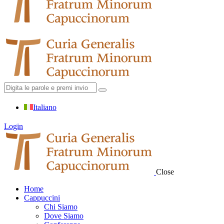
Italiano
Login
Close
Home
Cappuccini
Chi Siamo
Dove Siamo