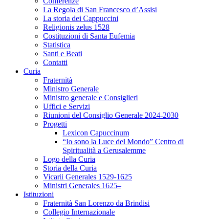
Conferenze
La Regola di San Francesco d’Assisi
La storia dei Cappuccini
Religionis zelus 1528
Costituzioni di Santa Eufemia
Statistica
Santi e Beati
Contatti
Curia
Fraternità
Ministro Generale
Ministro generale e Consiglieri
Uffici e Servizi
Riunioni del Consiglio Generale 2024-2030
Progetti
Lexicon Capuccinum
“Io sono la Luce del Mondo” Centro di
Spiritualità a Gerusalemme
Logo della Curia
Storia della Curia
Vicarii Generales 1529-1625
Ministri Generales 1625–
Istituzioni
Fraternità San Lorenzo da Brindisi
Collegio Internazionale