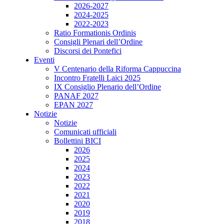
2026-2027
2024-2025
2022-2023
Ratio Formationis Ordinis
Consigli Plenari dell’Ordine
Discorsi dei Pontefici
Eventi
V Centenario della Riforma Cappuccina
Incontro Fratelli Laici 2025
IX Consiglio Plenario dell’Ordine
PANAF 2027
EPAN 2027
Notizie
Notizie
Comunicati ufficiali
Bollettini BICI
2026
2025
2024
2023
2022
2021
2020
2019
2018