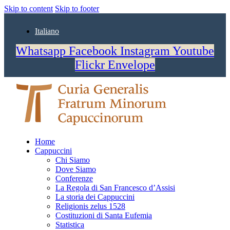
Skip to content
Skip to footer
Italiano
Whatsapp
Facebook
Instagram
Youtube
Flickr
Envelope
Home
Cappuccini
Chi Siamo
Dove Siamo
Conferenze
La Regola di San Francesco d’Assisi
La storia dei Cappuccini
Religionis zelus 1528
Costituzioni di Santa Eufemia
Statistica