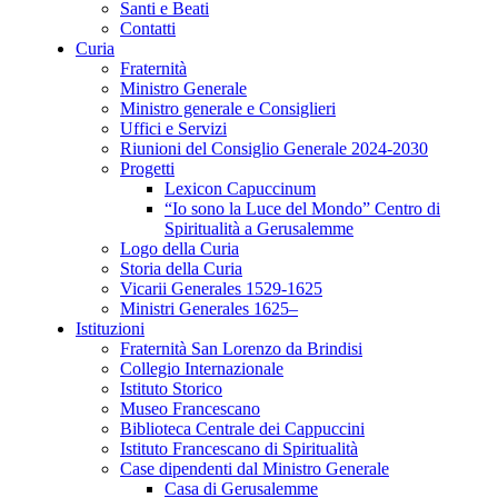
Santi e Beati
Contatti
Curia
Fraternità
Ministro Generale
Ministro generale e Consiglieri
Uffici e Servizi
Riunioni del Consiglio Generale 2024-2030
Progetti
Lexicon Capuccinum
“Io sono la Luce del Mondo” Centro di
Spiritualità a Gerusalemme
Logo della Curia
Storia della Curia
Vicarii Generales 1529-1625
Ministri Generales 1625–
Istituzioni
Fraternità San Lorenzo da Brindisi
Collegio Internazionale
Istituto Storico
Museo Francescano
Biblioteca Centrale dei Cappuccini
Istituto Francescano di Spiritualità
Case dipendenti dal Ministro Generale
Casa di Gerusalemme