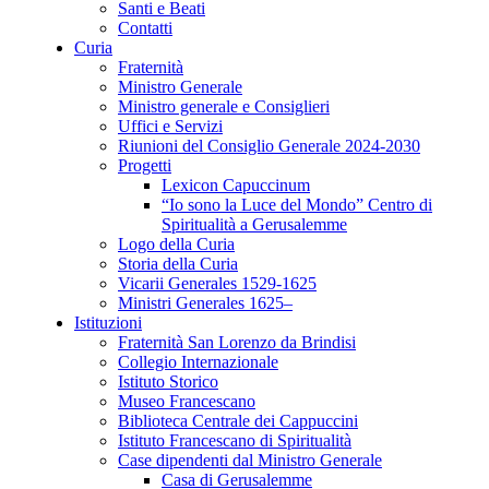
Santi e Beati
Contatti
Curia
Fraternità
Ministro Generale
Ministro generale e Consiglieri
Uffici e Servizi
Riunioni del Consiglio Generale 2024-2030
Progetti
Lexicon Capuccinum
“Io sono la Luce del Mondo” Centro di
Spiritualità a Gerusalemme
Logo della Curia
Storia della Curia
Vicarii Generales 1529-1625
Ministri Generales 1625–
Istituzioni
Fraternità San Lorenzo da Brindisi
Collegio Internazionale
Istituto Storico
Museo Francescano
Biblioteca Centrale dei Cappuccini
Istituto Francescano di Spiritualità
Case dipendenti dal Ministro Generale
Casa di Gerusalemme