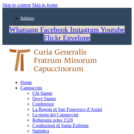
Skip to content
Skip to footer
Italiano
Whatsapp
Facebook
Instagram
Youtube
Flickr
Envelope
Home
Cappuccini
Chi Siamo
Dove Siamo
Conferenze
La Regola di San Francesco d’Assisi
La storia dei Cappuccini
Religionis zelus 1528
Costituzioni di Santa Eufemia
Statistica