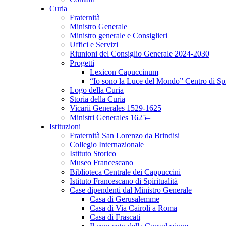
Curia
Fraternità
Ministro Generale
Ministro generale e Consiglieri
Uffici e Servizi
Riunioni del Consiglio Generale 2024-2030
Progetti
Lexicon Capuccinum
“Io sono la Luce del Mondo” Centro di Sp
Logo della Curia
Storia della Curia
Vicarii Generales 1529-1625
Ministri Generales 1625–
Istituzioni
Fraternità San Lorenzo da Brindisi
Collegio Internazionale
Istituto Storico
Museo Francescano
Biblioteca Centrale dei Cappuccini
Istituto Francescano di Spiritualità
Case dipendenti dal Ministro Generale
Casa di Gerusalemme
Casa di Via Cairoli a Roma
Casa di Frascati