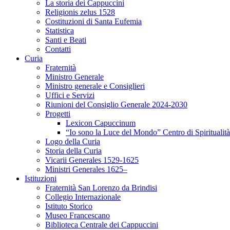
La storia dei Cappuccini
Religionis zelus 1528
Costituzioni di Santa Eufemia
Statistica
Santi e Beati
Contatti
Curia
Fraternità
Ministro Generale
Ministro generale e Consiglieri
Uffici e Servizi
Riunioni del Consiglio Generale 2024-2030
Progetti
Lexicon Capuccinum
“Io sono la Luce del Mondo” Centro di Spirituali
Logo della Curia
Storia della Curia
Vicarii Generales 1529-1625
Ministri Generales 1625–
Istituzioni
Fraternità San Lorenzo da Brindisi
Collegio Internazionale
Istituto Storico
Museo Francescano
Biblioteca Centrale dei Cappuccini