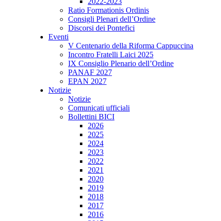
2022-2023
Ratio Formationis Ordinis
Consigli Plenari dell’Ordine
Discorsi dei Pontefici
Eventi
V Centenario della Riforma Cappuccina
Incontro Fratelli Laici 2025
IX Consiglio Plenario dell’Ordine
PANAF 2027
EPAN 2027
Notizie
Notizie
Comunicati ufficiali
Bollettini BICI
2026
2025
2024
2023
2022
2021
2020
2019
2018
2017
2016