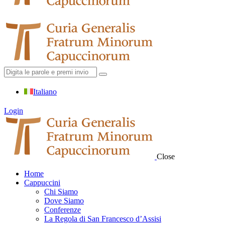
Italiano
Login
Close
Home
Cappuccini
Chi Siamo
Dove Siamo
Conferenze
La Regola di San Francesco d’Assisi