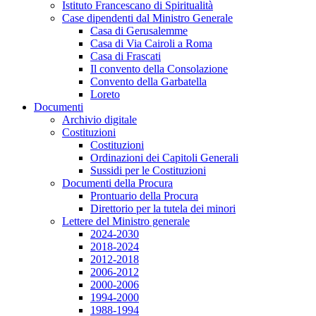
Istituto Francescano di Spiritualità
Case dipendenti dal Ministro Generale
Casa di Gerusalemme
Casa di Via Cairoli a Roma
Casa di Frascati
Il convento della Consolazione
Convento della Garbatella
Loreto
Documenti
Archivio digitale
Costituzioni
Costituzioni
Ordinazioni dei Capitoli Generali
Sussidi per le Costituzioni
Documenti della Procura
Prontuario della Procura
Direttorio per la tutela dei minori
Lettere del Ministro generale
2024-2030
2018-2024
2012-2018
2006-2012
2000-2006
1994-2000
1988-1994