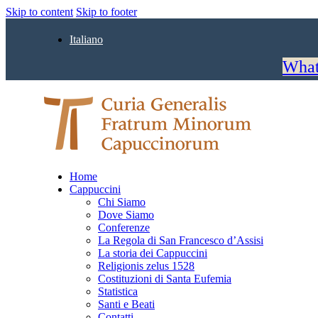
Skip to content
Skip to footer
Italiano
What
Home
Cappuccini
Chi Siamo
Dove Siamo
Conferenze
La Regola di San Francesco d’Assisi
La storia dei Cappuccini
Religionis zelus 1528
Costituzioni di Santa Eufemia
Statistica
Santi e Beati
Contatti