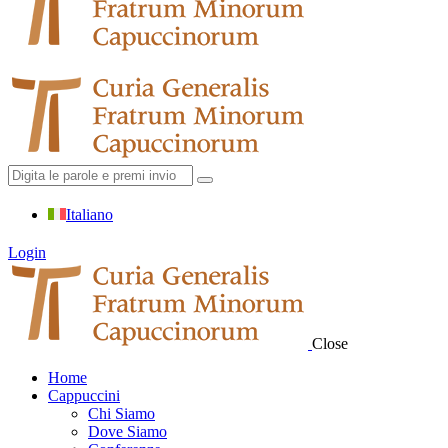
Italiano
Login
Close
Home
Cappuccini
Chi Siamo
Dove Siamo