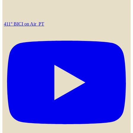
411° BICI on Air_PT