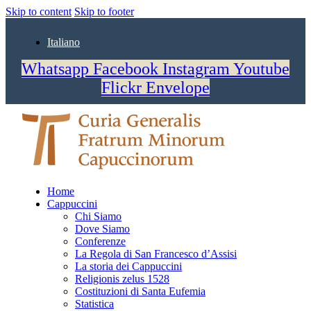
Skip to content
Skip to footer
Italiano
Whatsapp
Facebook
Instagram
Youtube
Flickr
Envelope
Home
Cappuccini
Chi Siamo
Dove Siamo
Conferenze
La Regola di San Francesco d’Assisi
La storia dei Cappuccini
Religionis zelus 1528
Costituzioni di Santa Eufemia
Statistica