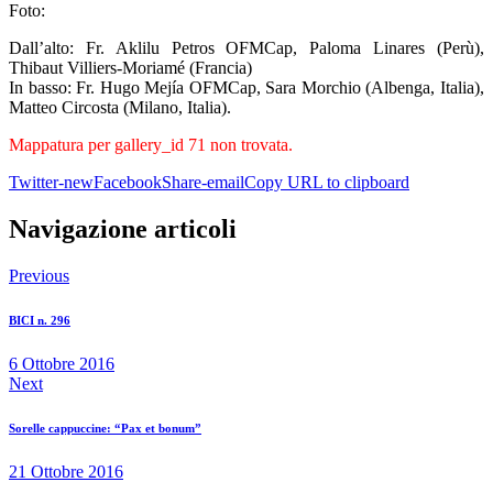
Foto:
Dall’alto: Fr. Aklilu Petros OFMCap, Paloma Linares (Perù),
Thibaut Villiers-Moriamé (Francia)
In basso: Fr. Hugo Mejía OFMCap, Sara Morchio (Albenga, Italia),
Matteo Circosta (Milano, Italia).
Mappatura per gallery_id 71 non trovata.
Twitter-new
Facebook
Share-email
Copy URL to clipboard
Navigazione articoli
Previous
BICI n. 296
6 Ottobre 2016
Next
Sorelle cappuccine: “Pax et bonum”
21 Ottobre 2016