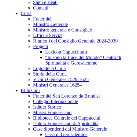
Santi e Beati
Contatti
Curia
Fraternità
Ministro Generale
Ministro generale e Consiglieri
Uffici e Servizi
Riunioni del Consiglio Generale 2024-2030
Progetti
Lexicon Capuccinum
“Io sono la Luce del Mondo” Centro di
Spiritualità a Gerusalemme
Logo della Curia
Storia della Curia
Vicarii Generales 1529-1625
Ministri Generales 1625–
Istituzioni
Fraternità San Lorenzo da Brindisi
Collegio Internazionale
Istituto Storico
Museo Francescano
Biblioteca Centrale dei Cappuccini
Istituto Francescano di Spiritualità
Case dipendenti dal Ministro Generale
Casa di Gerusalemme