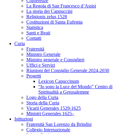
Conferenze
La Regola di San Francesco d’Assisi
La storia dei Cappuccini
Religionis zelus 1528
Costituzioni di Santa Eufemia
Statistica
Santi e Beati
Contatti
Curia
Fraternità
Ministro Generale
Ministro generale e Consiglieri
Uffici e Servizi
Riunioni del Consiglio Generale 2024-2030
Progetti
Lexicon Capuccinum
“Io sono la Luce del Mondo” Centro di
Spiritualità a Gerusalemme
Logo della Curia
Storia della Curia
Vicarii Generales 1529-1625
Ministri Generales 1625–
Istituzioni
Fraternità San Lorenzo da Brindisi
Collegio Internazionale