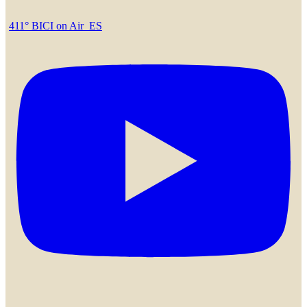
411° BICI on Air_ES