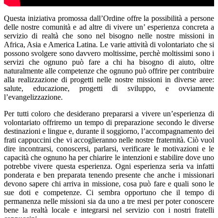
Questa iniziativa promossa dall’Ordine offre la possibilità a persone
delle nostre comunità e ad altre di vivere un’ esperienza concreta a
servizio di realtà che sono nel bisogno nelle nostre missioni in
Africa, Asia e America Latina. Le varie attività di volontariato che si
possono svolgere sono davvero moltissime, perchè moltissimi sono i
servizi che ognuno può fare a chi ha bisogno di aiuto, oltre
naturalmente alle competenze che ognuno può offrire per contribuire
alla realizzazione di progetti nelle nostre missioni in diverse aree:
salute, educazione, progetti di sviluppo, e ovviamente
l’evangelizzazione.
Per tutti coloro che desiderano prepararsi a vivere un’esperienza di
volontariato offriremo un tempo di preparazione secondo le diverse
destinazioni e lingue e, durante il soggiorno, l’accompagnamento dei
frati cappuccini che vi accoglieranno nelle nostre fraternità. Ciò vuol
dire incontrarsi, conoscersi, parlarsi, verificare le motivazioni e le
capacità che ognuno ha per chiarire le intenzioni e stabilire dove uno
potrebbe vivere questa esperienza. Ogni esperienza seria va infatti
ponderata e ben preparata tenendo presente che anche i missionari
devono sapere chi arriva in missione, cosa può fare e quali sono le
sue doti e competenze. Ci sembra opportuno che il tempo di
permanenza nelle missioni sia da uno a tre mesi per poter conoscere
bene la realtà locale e integrarsi nel servizio con i nostri fratelli