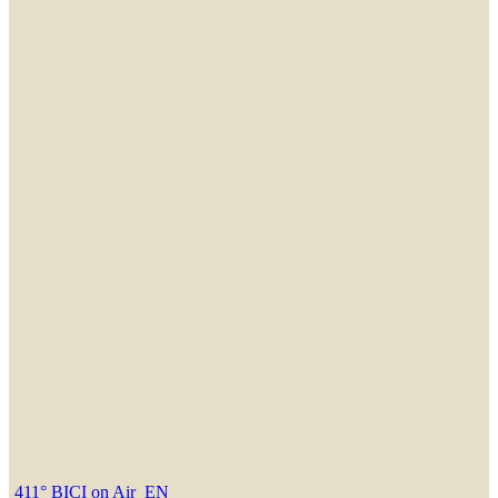
411° BICI on Air_EN