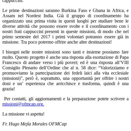
cappuccini.
Le prime destinazioni saranno Burkina Faso e Ghana in Africa, e
Assam nel Nordest India. Già il gruppo di coordinamento ha
organizzato una prima visita in questi luoghi per studiare bene le
diverse attività che possono essere svolte e il coordinamento con i
nostri frati cappuccini presenti in queste missioni, di modo che nel
primo semestre del 2017 i primi volontari potranno essere già in
missione. Tra poco potremo offrire anche altre destinazioni!
I bisogni nelle nostre missioni sono tanti e insieme possiamo fare
molto. Questo progetto è anche una risposta alla esortazione di Papa
Francesco di andare verso i più poveri; ed è una risposta all’VIII
Consiglio Plenario dell’Ordine che al n. 58 dice: “Valorizziamo e
promuoviamo la partecipazione dei fedeli laici alla vita ecclesiale
(missioni)”, però è, soprattutto, una opportunità per offrire i nostri
doni e un’ esperienza che arricchisce e trasforma, quindi è una
grazia!
Per contatti, gli aggiornamenti e la preparazione potete scrivere a
missioni@ofmcap.org
.
La missione vi aspetta!
Fr. Hugo Mejía Morales OFMCap