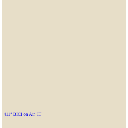
411° BICI on Air_IT