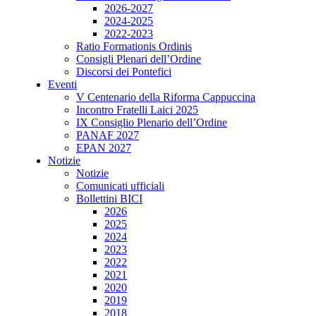
2026-2027
2024-2025
2022-2023
Ratio Formationis Ordinis
Consigli Plenari dell’Ordine
Discorsi dei Pontefici
Eventi
V Centenario della Riforma Cappuccina
Incontro Fratelli Laici 2025
IX Consiglio Plenario dell’Ordine
PANAF 2027
EPAN 2027
Notizie
Notizie
Comunicati ufficiali
Bollettini BICI
2026
2025
2024
2023
2022
2021
2020
2019
2018