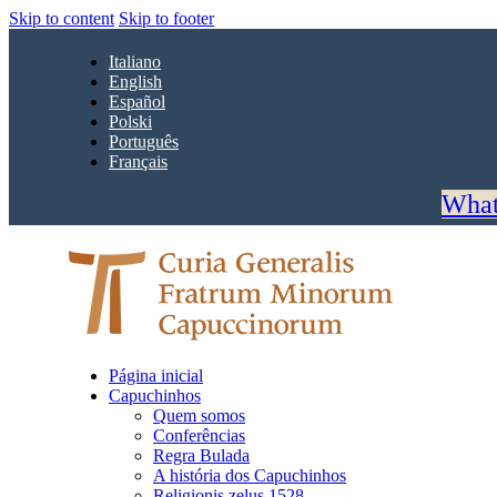
Skip to content
Skip to footer
Italiano
English
Español
Polski
Português
Français
What
Página inicial
Capuchinhos
Quem somos
Conferências
Regra Bulada
A história dos Capuchinhos
Religionis zelus 1528