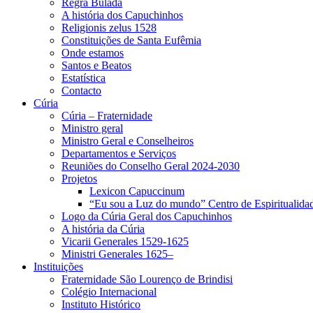
Regra Bulada
A história dos Capuchinhos
Religionis zelus 1528
Constituições de Santa Eufêmia
Onde estamos
Santos e Beatos
Estatística
Contacto
Cúria
Cúria – Fraternidade
Ministro geral
Ministro Geral e Conselheiros
Departamentos e Serviços
Reuniões do Conselho Geral 2024-2030
Projetos
Lexicon Capuccinum
“Eu sou a Luz do mundo” Centro de Espiritualida
Logo da Cúria Geral dos Capuchinhos
A história da Cúria
Vicarii Generales 1529-1625
Ministri Generales 1625–
Instituições
Fraternidade São Lourenço de Brindisi
Colégio Internacional
Instituto Histórico