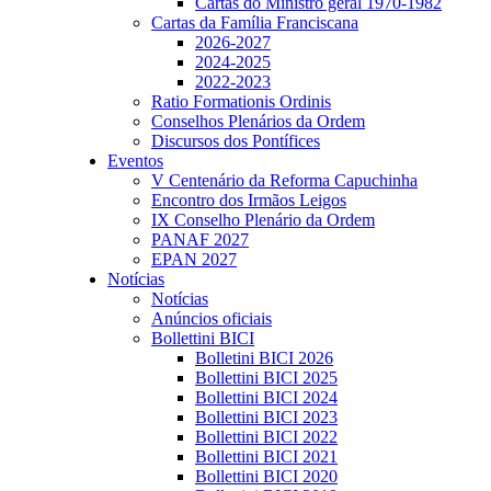
Cartas do Ministro geral 1970-1982
Cartas da Família Franciscana
2026-2027
2024-2025
2022-2023
Ratio Formationis Ordinis
Conselhos Plenários da Ordem
Discursos dos Pontífices
Eventos
V Centenário da Reforma Capuchinha
Encontro dos Irmãos Leigos
IX Conselho Plenário da Ordem
PANAF 2027
EPAN 2027
Notícias
Notícias
Anúncios oficiais
Bollettini BICI
Bolletini BICI 2026
Bollettini BICI 2025
Bollettini BICI 2024
Bollettini BICI 2023
Bollettini BICI 2022
Bollettini BICI 2021
Bollettini BICI 2020