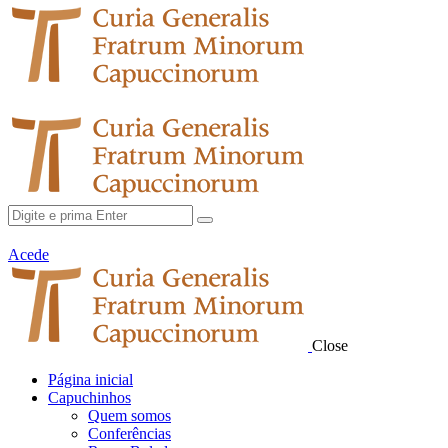
Acede
Close
Página inicial
Capuchinhos
Quem somos
Conferências