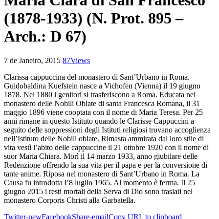
Maria Clara di San Francesco
(1878-1933) (N. Prot. 895 –
Arch.: D 67)
7 de Janeiro, 2015
87
Views
Clarissa cappuccina del monastero di Sant’Urbano in Roma.
Guidobaldina Kuefstein nasce a Vichofen (Vienna) il 19 giugno
1878. Nel 1880 i genitori si trasferiscono a Roma. Educata nel
monastero delle Nobili Oblate di santa Francesca Romana, il 31
maggio 1896 viene cooptata con il nome di Maria Teresa. Per 25
anni rimane in questo Istituto quando le Clarisse Cappuccini a
seguito delle soppressioni degli Istituti religiosi trovano accoglienza
nell’Istituto delle Nobili oblate. Rimasta ammirata dal loro stile di
vita vestì l’abito delle cappuccine il 21 ottobre 1920 con il nome di
suor Maria Chiara. Morì il 14 marzo 1933, anno giubilare delle
Redenzione offrendo la sua vita per il papa e per la conversione di
tante anime. Riposa nel monastero di Sant’Urbano in Roma. La
Causa fu introdotta l’8 luglio 1965. Al momento è ferma. Il 25
giugno 2015 i resti mortali della Serva di Dio sono traslati nel
monastero Corporis Christi alla Garbatella.
Twitter-new
Facebook
Share-email
Copy URL to clipboard