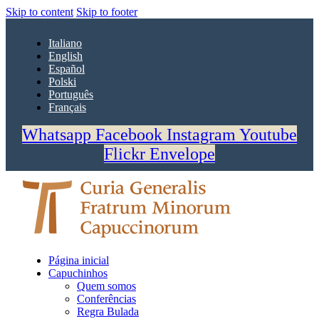
Skip to content
Skip to footer
Italiano
English
Español
Polski
Português
Français
Whatsapp
Facebook
Instagram
Youtube
Flickr
Envelope
Página inicial
Capuchinhos
Quem somos
Conferências
Regra Bulada