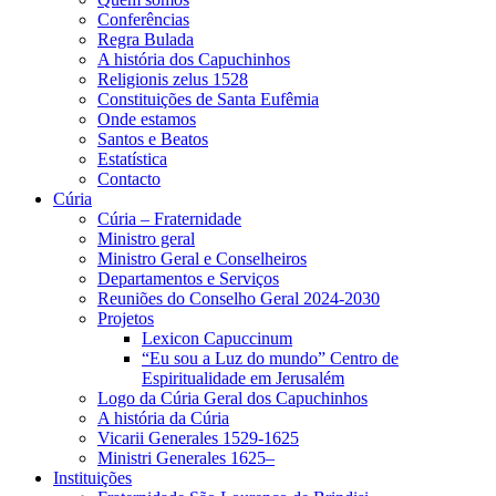
Conferências
Regra Bulada
A história dos Capuchinhos
Religionis zelus 1528
Constituições de Santa Eufêmia
Onde estamos
Santos e Beatos
Estatística
Contacto
Cúria
Cúria – Fraternidade
Ministro geral
Ministro Geral e Conselheiros
Departamentos e Serviços
Reuniões do Conselho Geral 2024-2030
Projetos
Lexicon Capuccinum
“Eu sou a Luz do mundo” Centro de
Espiritualidade em Jerusalém
Logo da Cúria Geral dos Capuchinhos
A história da Cúria
Vicarii Generales 1529-1625
Ministri Generales 1625–
Instituições