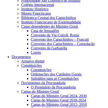
Fraternidade São Lourenço de Brindisi
Colégio Internacional
Instituto Histórico
Museu Franciscano
Biblioteca Central dos Capuchinhos
Instituto Franciscano de Espiritualidade
Casas dependentes do Ministro Geral
Casa de Jerusalém
Convento da Via Cairoli, Roma
Convento dos Capuchinhos – Frascati
Convento dos Capuchinhos – Consolação
Convento da Garbatella
Loreto
Documentos
Arquivo digital
Constituições
Constituições
Ordenações dos Capítulos Gerais
Subsídios para as Constituições
Documentos da Procuradoria
O Prontuário da Procuradoria
Cartas do Ministro Geral
Cartas do Ministro Geral 2024–2030
Cartas do Ministro Geral 2018-2024
Cartas do Ministro Geral 2012–2018