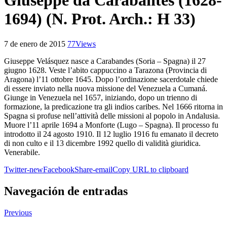
Giuseppe da Carabantes (1628-
1694) (N. Prot. Arch.: H 33)
7 de enero de 2015
77
Views
Giuseppe Velásquez nasce a Carabandes (Soria – Spagna) il 27
giugno 1628. Veste l’abito cappuccino a Tarazona (Provincia di
Aragona) l’11 ottobre 1645. Dopo l’ordinazione sacerdotale chiede
di essere inviato nella nuova missione del Venezuela a Cumaná.
Giunge in Venezuela nel 1657, iniziando, dopo un trienno di
formazione, la predicazione tra gli indios caribes. Nel 1666 ritorna in
Spagna si profuse nell’attività delle missioni al popolo in Andalusia.
Muore l’11 aprile 1694 a Monforte (Lugo – Spagna). Il processo fu
introdotto il 24 agosto 1910. Il 12 luglio 1916 fu emanato il decreto
di non culto e il 13 dicembre 1992 quello di validità giuridica.
Venerabile.
Twitter-new
Facebook
Share-email
Copy URL to clipboard
Navegación de entradas
Previous