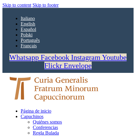
Skip to content
Skip to footer
Italiano
English
Español
Polski
Português
Français
Whatsapp
Facebook
Instagram
Youtube
Flickr
Envelope
Página de inicio
Capuchinos
Quiénes somos
Conferencias
Regla Bulada