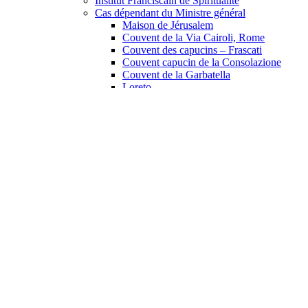
Institut Franciscain de Spiritualité
Cas dépendant du Ministre général
Maison de Jérusalem
Couvent de la Via Cairoli, Rome
Couvent des capucins – Frascati
Couvent capucin de la Consolazione
Couvent de la Garbatella
Loreto
Documents
Archive numérique
Constitutions
Constitutions
Ordonnances des Chapitres Generaux
Aides pour les Constitutions
Documents du Procure
Le Manuel De La Procure
Lettre du Ministre général
Lettres du Ministre Général 2024–2030
Lettres du Ministre général 2018-2024
Lettres du Ministre Général 2012–2018
Lettres du Ministre général 2006-2012
Lettres du Ministre général 2000-2006
Lettres du Ministre général 1994-2000
Lettres du Ministre général 1988-1994
Lettres du Ministre général 1982-1988