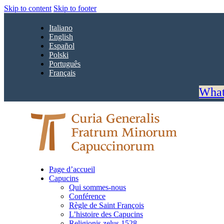
Skip to content
Skip to footer
Italiano
English
Español
Polski
Português
Français
What
Page d’accueil
Capucins
Qui sommes-nous
Conférence
Règle de Saint François
L’histoire des Capucins
Religionis zelus 1528