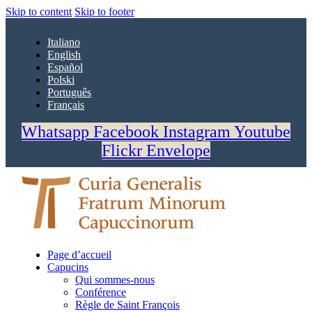
Skip to content
Skip to footer
Italiano
English
Español
Polski
Português
Français
Whatsapp
Facebook
Instagram
Youtube
Flickr
Envelope
Page d’accueil
Capucins
Qui sommes-nous
Conférence
Règle de Saint François