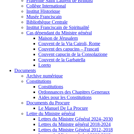
Fraternité Saint Laurent de Brindisi
Collège International
Institut Historique
Musée Franciscain
Bibliothèque Centrale
Institut Franciscain de Spiritualité
Cas dépendant du Ministre général
Maison de Jérusalem
Couvent de la Via Cairoli, Rome
Couvent des capucins – Frascati
Couvent capucin de la Consolazione
Couvent de la Garbatella
Loreto
Documents
Archive numérique
Constitutions
Constitutions
Ordonnances des Chapitres Generaux
Aides pour les Constitutions
Documents du Procure
Le Manuel De La Procure
Lettre du Ministre général
Lettres du Ministre Général 2024–2030
Lettres du Ministre général 2018-2024
Lettres du Ministre Général 2012–2018