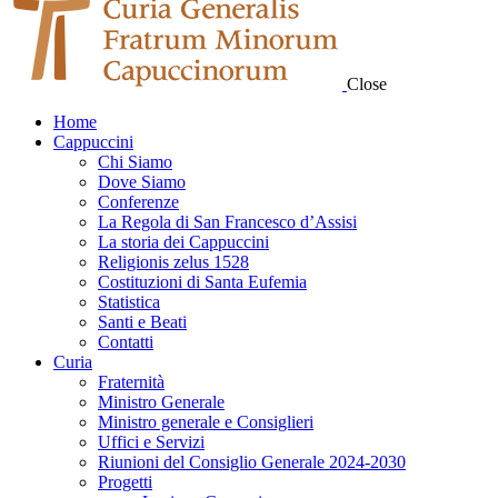
Close
Home
Cappuccini
Chi Siamo
Dove Siamo
Conferenze
La Regola di San Francesco d’Assisi
La storia dei Cappuccini
Religionis zelus 1528
Costituzioni di Santa Eufemia
Statistica
Santi e Beati
Contatti
Curia
Fraternità
Ministro Generale
Ministro generale e Consiglieri
Uffici e Servizi
Riunioni del Consiglio Generale 2024-2030
Progetti