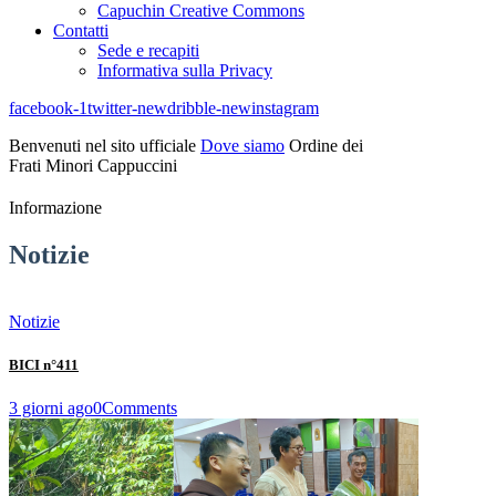
Capuchin Creative Commons
Contatti
Sede e recapiti
Informativa sulla Privacy
facebook-1
twitter-new
dribble-new
instagram
Benvenuti nel sito ufficiale
Dove siamo
Ordine dei
Frati Minori Cappuccini
Informazione
Notizie
Notizie
BICI n°411
3 giorni ago
0
Comments