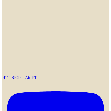
411° BICI on Air_PT