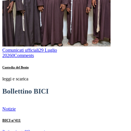
Comunicati ufficiali
29 Luglio
2026
0
Comments
Custodia del Benin
leggi e scarica
Bollettino BICI
Notizie
BICI n°411