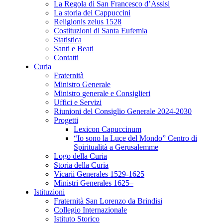
La Regola di San Francesco d’Assisi
La storia dei Cappuccini
Religionis zelus 1528
Costituzioni di Santa Eufemia
Statistica
Santi e Beati
Contatti
Curia
Fraternità
Ministro Generale
Ministro generale e Consiglieri
Uffici e Servizi
Riunioni del Consiglio Generale 2024-2030
Progetti
Lexicon Capuccinum
“Io sono la Luce del Mondo” Centro di
Spiritualità a Gerusalemme
Logo della Curia
Storia della Curia
Vicarii Generales 1529-1625
Ministri Generales 1625–
Istituzioni
Fraternità San Lorenzo da Brindisi
Collegio Internazionale
Istituto Storico