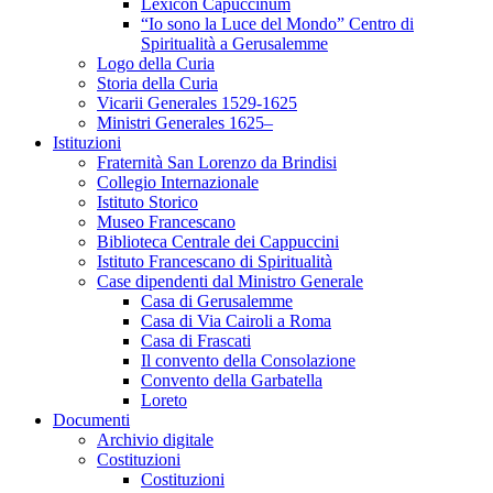
Lexicon Capuccinum
“Io sono la Luce del Mondo” Centro di
Spiritualità a Gerusalemme
Logo della Curia
Storia della Curia
Vicarii Generales 1529-1625
Ministri Generales 1625–
Istituzioni
Fraternità San Lorenzo da Brindisi
Collegio Internazionale
Istituto Storico
Museo Francescano
Biblioteca Centrale dei Cappuccini
Istituto Francescano di Spiritualità
Case dipendenti dal Ministro Generale
Casa di Gerusalemme
Casa di Via Cairoli a Roma
Casa di Frascati
Il convento della Consolazione
Convento della Garbatella
Loreto
Documenti
Archivio digitale
Costituzioni
Costituzioni