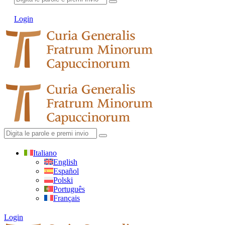
Login
Italiano
English
Español
Polski
Português
Français
Login