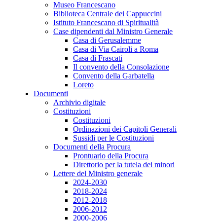
Museo Francescano
Biblioteca Centrale dei Cappuccini
Istituto Francescano di Spiritualità
Case dipendenti dal Ministro Generale
Casa di Gerusalemme
Casa di Via Cairoli a Roma
Casa di Frascati
Il convento della Consolazione
Convento della Garbatella
Loreto
Documenti
Archivio digitale
Costituzioni
Costituzioni
Ordinazioni dei Capitoli Generali
Sussidi per le Costituzioni
Documenti della Procura
Prontuario della Procura
Direttorio per la tutela dei minori
Lettere del Ministro generale
2024-2030
2018-2024
2012-2018
2006-2012
2000-2006