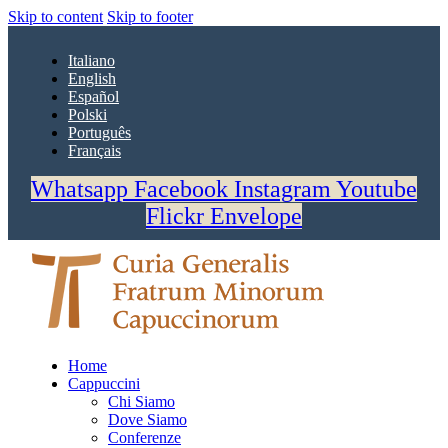
Skip to content
Skip to footer
Italiano
English
Español
Polski
Português
Français
Whatsapp
Facebook
Instagram
Youtube
Flickr
Envelope
Home
Cappuccini
Chi Siamo
Dove Siamo
Conferenze