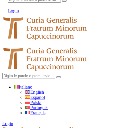
Login
Italiano
English
Español
Polski
Português
Français
Login