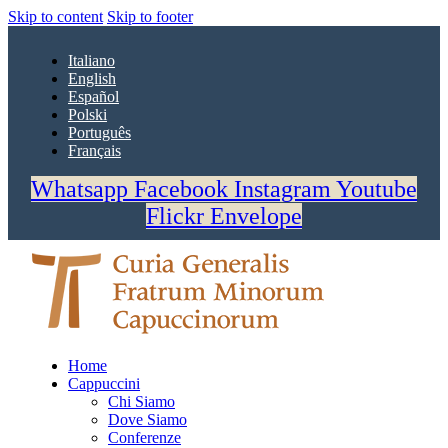
Skip to content
Skip to footer
Italiano
English
Español
Polski
Português
Français
Whatsapp
Facebook
Instagram
Youtube
Flickr
Envelope
Home
Cappuccini
Chi Siamo
Dove Siamo
Conferenze