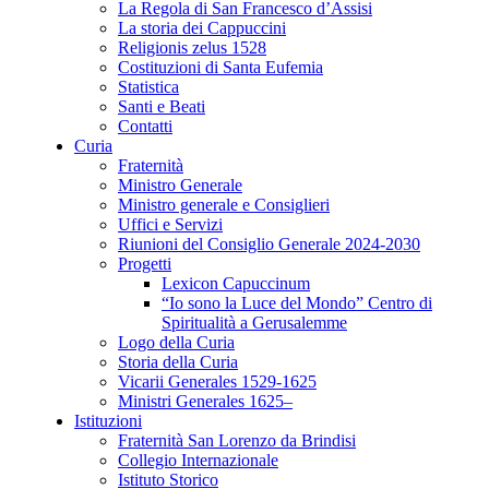
La Regola di San Francesco d’Assisi
La storia dei Cappuccini
Religionis zelus 1528
Costituzioni di Santa Eufemia
Statistica
Santi e Beati
Contatti
Curia
Fraternità
Ministro Generale
Ministro generale e Consiglieri
Uffici e Servizi
Riunioni del Consiglio Generale 2024-2030
Progetti
Lexicon Capuccinum
“Io sono la Luce del Mondo” Centro di
Spiritualità a Gerusalemme
Logo della Curia
Storia della Curia
Vicarii Generales 1529-1625
Ministri Generales 1625–
Istituzioni
Fraternità San Lorenzo da Brindisi
Collegio Internazionale
Istituto Storico