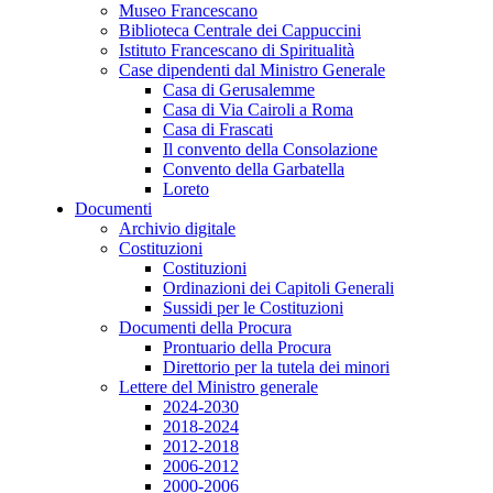
Museo Francescano
Biblioteca Centrale dei Cappuccini
Istituto Francescano di Spiritualità
Case dipendenti dal Ministro Generale
Casa di Gerusalemme
Casa di Via Cairoli a Roma
Casa di Frascati
Il convento della Consolazione
Convento della Garbatella
Loreto
Documenti
Archivio digitale
Costituzioni
Costituzioni
Ordinazioni dei Capitoli Generali
Sussidi per le Costituzioni
Documenti della Procura
Prontuario della Procura
Direttorio per la tutela dei minori
Lettere del Ministro generale
2024-2030
2018-2024
2012-2018
2006-2012
2000-2006