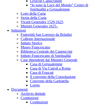
Lexicon Capuccinum
“Io sono la Luce del Mondo” Centro di
Spiritualità a Gerusalemme
Logo della Curia
Storia della Curia
Vicarii Generales 1529-1625
Ministri Generales 1625–
Istituzioni
Fraternità San Lorenzo da Brindisi
Collegio Internazionale
Istituto Storico
Museo Francescano
Biblioteca Centrale dei Cappuccini
Istituto Francescano di Spiritualità
Case dipendenti dal Ministro Generale
Casa di Gerusalemme
Casa di Via Cairoli a Roma
Casa di Frascati
Il convento della Consolazione
Convento della Garbatella
Loreto
Documenti
Archivio digitale
Costituzioni
Costituzioni