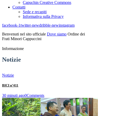
Capuchin Creative Commons
Contatti
Sede e recapiti
Informativa sulla Privacy
facebook-1
twitter-new
dribble-new
instagram
Benvenuti nel sito ufficiale
Dove siamo
Ordine dei
Frati Minori Cappuccini
Informazione
Notizie
Notizie
BICI n°411
30 minuti ago
0
Comments