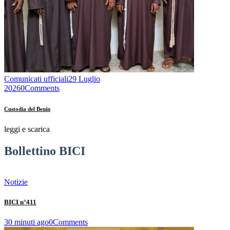
Comunicati ufficiali
29 Luglio
2026
0
Comments
Custodia del Benin
leggi e scarica
Bollettino BICI
Notizie
BICI n°411
30 minuti ago
0
Comments