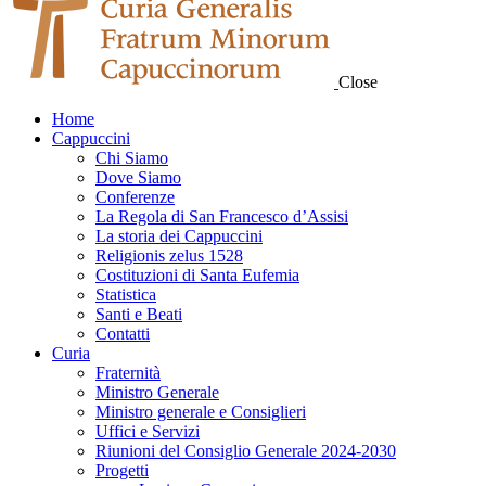
Close
Home
Cappuccini
Chi Siamo
Dove Siamo
Conferenze
La Regola di San Francesco d’Assisi
La storia dei Cappuccini
Religionis zelus 1528
Costituzioni di Santa Eufemia
Statistica
Santi e Beati
Contatti
Curia
Fraternità
Ministro Generale
Ministro generale e Consiglieri
Uffici e Servizi
Riunioni del Consiglio Generale 2024-2030
Progetti