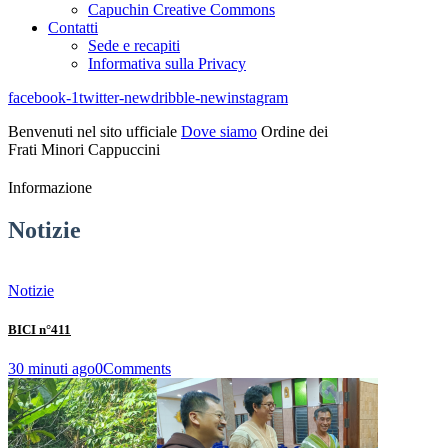
Capuchin Creative Commons
Contatti
Sede e recapiti
Informativa sulla Privacy
facebook-1
twitter-new
dribble-new
instagram
Benvenuti nel sito ufficiale
Dove siamo
Ordine dei
Frati Minori Cappuccini
Informazione
Notizie
Notizie
BICI n°411
30 minuti ago
0
Comments