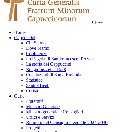
Close
Home
Cappuccini
Chi Siamo
Dove Siamo
Conferenze
La Regola di San Francesco d’Assisi
La storia dei Cappuccini
Religionis zelus 1528
Costituzioni di Santa Eufemia
Statistica
Santi e Beati
Contatti
Curia
Fraternità
Ministro Generale
Ministro generale e Consiglieri
Uffici e Servizi
Riunioni del Consiglio Generale 2024-2030
Progetti