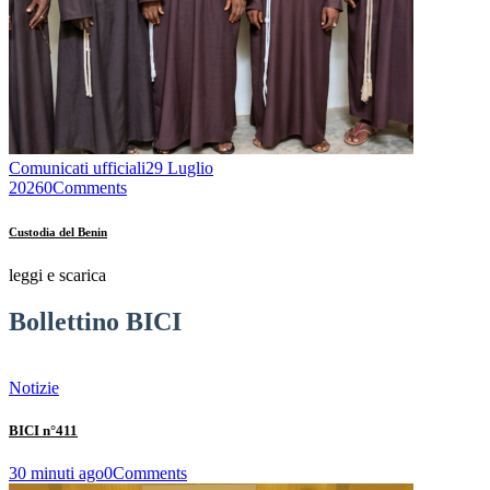
Comunicati ufficiali
29 Luglio
2026
0
Comments
Custodia del Benin
leggi e scarica
Bollettino BICI
Notizie
BICI n°411
30 minuti ago
0
Comments