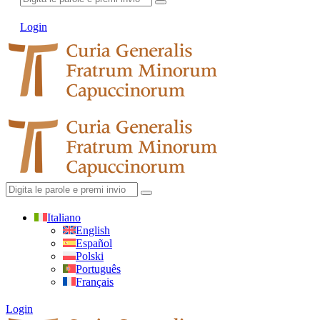
Login
Italiano
English
Español
Polski
Português
Français
Login