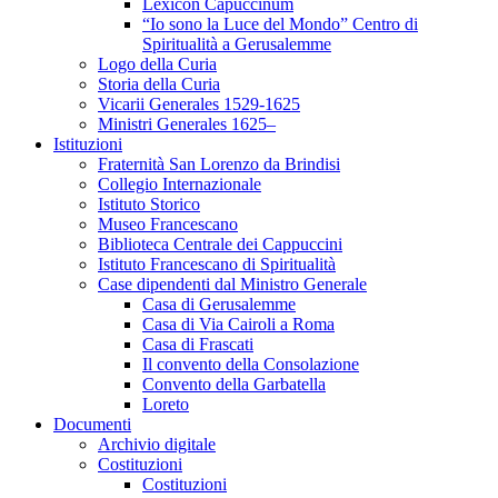
Lexicon Capuccinum
“Io sono la Luce del Mondo” Centro di
Spiritualità a Gerusalemme
Logo della Curia
Storia della Curia
Vicarii Generales 1529-1625
Ministri Generales 1625–
Istituzioni
Fraternità San Lorenzo da Brindisi
Collegio Internazionale
Istituto Storico
Museo Francescano
Biblioteca Centrale dei Cappuccini
Istituto Francescano di Spiritualità
Case dipendenti dal Ministro Generale
Casa di Gerusalemme
Casa di Via Cairoli a Roma
Casa di Frascati
Il convento della Consolazione
Convento della Garbatella
Loreto
Documenti
Archivio digitale
Costituzioni
Costituzioni