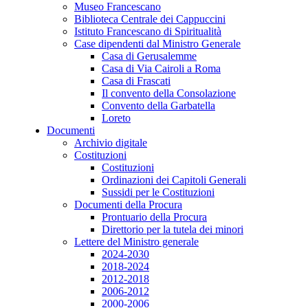
Museo Francescano
Biblioteca Centrale dei Cappuccini
Istituto Francescano di Spiritualità
Case dipendenti dal Ministro Generale
Casa di Gerusalemme
Casa di Via Cairoli a Roma
Casa di Frascati
Il convento della Consolazione
Convento della Garbatella
Loreto
Documenti
Archivio digitale
Costituzioni
Costituzioni
Ordinazioni dei Capitoli Generali
Sussidi per le Costituzioni
Documenti della Procura
Prontuario della Procura
Direttorio per la tutela dei minori
Lettere del Ministro generale
2024-2030
2018-2024
2012-2018
2006-2012
2000-2006