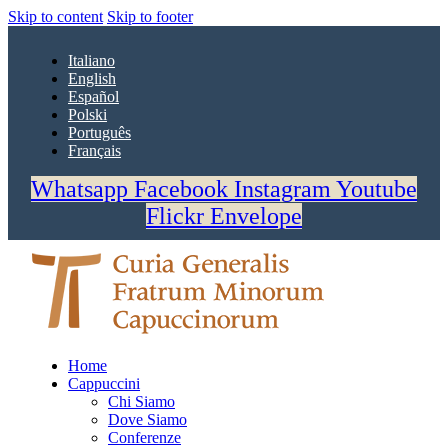
Skip to content
Skip to footer
Italiano
English
Español
Polski
Português
Français
Whatsapp
Facebook
Instagram
Youtube
Flickr
Envelope
Home
Cappuccini
Chi Siamo
Dove Siamo
Conferenze