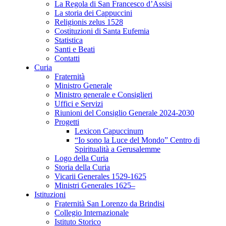
La Regola di San Francesco d’Assisi
La storia dei Cappuccini
Religionis zelus 1528
Costituzioni di Santa Eufemia
Statistica
Santi e Beati
Contatti
Curia
Fraternità
Ministro Generale
Ministro generale e Consiglieri
Uffici e Servizi
Riunioni del Consiglio Generale 2024-2030
Progetti
Lexicon Capuccinum
“Io sono la Luce del Mondo” Centro di
Spiritualità a Gerusalemme
Logo della Curia
Storia della Curia
Vicarii Generales 1529-1625
Ministri Generales 1625–
Istituzioni
Fraternità San Lorenzo da Brindisi
Collegio Internazionale
Istituto Storico